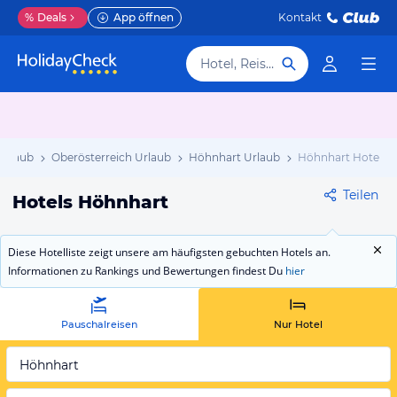
%
Deals
App öffnen
Kontakt
Hotel, Reiseziel
 Urlaub
Oberösterreich Urlaub
Höhnhart Urlaub
Höhnhart Hotels
Teilen
Hotels Höhnhart
Diese Hotelliste zeigt unsere am häufigsten gebuchten Hotels an.
Informationen zu Rankings und Bewertungen findest Du
hier
Pauschalreisen
Nur Hotel
Höhnhart