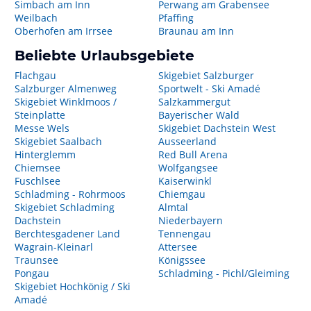
Simbach am Inn
Perwang am Grabensee
Weilbach
Pfaffing
Oberhofen am Irrsee
Braunau am Inn
Beliebte Urlaubsgebiete
Flachgau
Skigebiet Salzburger
Salzburger Almenweg
Sportwelt - Ski Amadé
Skigebiet Winklmoos /
Salzkammergut
Steinplatte
Bayerischer Wald
Messe Wels
Skigebiet Dachstein West
Skigebiet Saalbach
Ausseerland
Hinterglemm
Red Bull Arena
Chiemsee
Wolfgangsee
Fuschlsee
Kaiserwinkl
Schladming - Rohrmoos
Chiemgau
Skigebiet Schladming
Almtal
Dachstein
Niederbayern
Berchtesgadener Land
Tennengau
Wagrain-Kleinarl
Attersee
Traunsee
Königssee
Pongau
Schladming - Pichl/Gleiming
Skigebiet Hochkönig / Ski
Amadé