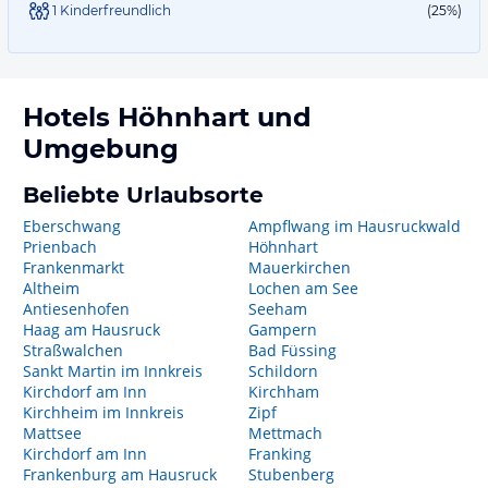
1 Kinderfreundlich
(25%)
Hotels
Höhnhart
und
Umgebung
Beliebte Urlaubsorte
Eberschwang
Ampflwang im Hausruckwald
Prienbach
Höhnhart
Frankenmarkt
Mauerkirchen
Altheim
Lochen am See
Antiesenhofen
Seeham
Haag am Hausruck
Gampern
Straßwalchen
Bad Füssing
Sankt Martin im Innkreis
Schildorn
Kirchdorf am Inn
Kirchham
Kirchheim im Innkreis
Zipf
Mattsee
Mettmach
Kirchdorf am Inn
Franking
Frankenburg am Hausruck
Stubenberg