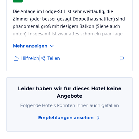
Die Anlage im Lodge-Stil ist sehr weitläufig, die
Zimmer (oder besser gesagt Doppelhaushälften) sind
phänomenal groß mit riesigem Balkon (Siehe auch
unten). Insgesamt ist zwar alles schon ein paar Tage
älter, aber sehr charmant.
Mehr anzeigen
Das Gelände ist durch Security und e-Zäune
gesichert.
Hilfreich
Teilen
Die Gästestruktur sehr vielfältig, von der
Touristenfamilie über Geschäftsreisende alles
vorhanden
Leider haben wir für dieses Hotel keine
Ein absolutes MUSS ist das handmade "Honey &
Angebote
Macadamia Nougat". Es gibt täglich einige Stücke
Folgende Hotels könnten Ihnen auch gefallen
aufs Zimmer, käuflich erwerben kann man…
Empfehlungen ansehen