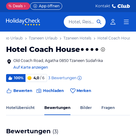
%
Deals
App öffnen
Kontakt
Hotel, Reiseziel
popo Urlaub
Tzaneen Urlaub
Tzaneen Hotels
Hotel Coach House
Hotel Coach House
Old Coach Road, Agatha 0850 Tzaneen Südafrika
Auf Karte anzeigen
3
Bewertungen
100%
4,0
/ 6
Bewerten
Hochladen
Merken
Hotelübersicht
Bewertungen
Bilder
Fragen
Bewertungen
(
3
)