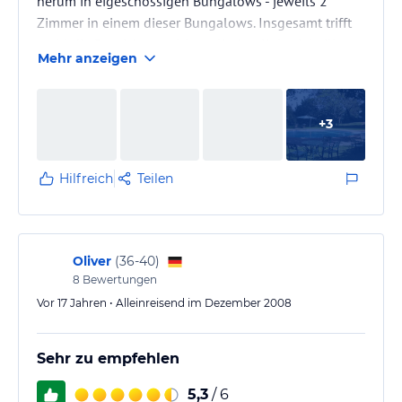
herum in eigeschossigen Bungalows - jeweils 2
Zimmer in einem dieser Bungalows. Insgesamt trifft
wohl die Bezeichnung 'altenglischer Kolonialstil' am
Mehr anzeigen
besten. Es wurde viel renoviert aber noch nicht alles.
Zum Haus gehört eine Süßigkeiten-Manufaktur, die
+
3
man auch besichtigen kann. (hauptsächlich weiße
Nougat-Bonbons)
Hilfreich
Teilen
Oliver
(
36-40
)
8
Bewertungen
Vor 17 Jahren • Alleinreisend im Dezember 2008
Sehr zu empfehlen
5,3
/ 6