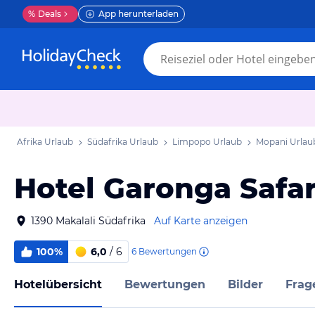
%
Deals
App herunterladen
Afrika Urlaub
Südafrika Urlaub
Limpopo Urlaub
Mopani Urlau
Hotel Garonga Safa
1390 Makalali Südafrika
Auf Karte anzeigen
100%
6,0
/ 6
6
Bewertungen
Hotelübersicht
Bewertungen
Bilder
Frag