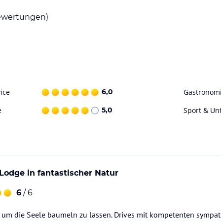
wertungen)
ice
6,0
Gastronom
e
5,0
Sport & Un
odge in fantastischer Natur
6
/ 6
 um die Seele baumeln zu lassen. Drives mit kompetenten sympati