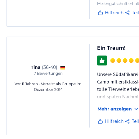
Meilengutschrift erhal
Hilfreich
Tei
Ein Traum!
Tina
(
36-40
)
7
Bewertungen
Unsere Südafrikarei
Camp mit erstklassi
Vor 11 Jahren • Verreist als Gruppe im
tolle Tierwelt erle
Dezember 2014
und späten Nachmit
zuschauen.
Mehr anzeigen
Hilfreich
Tei