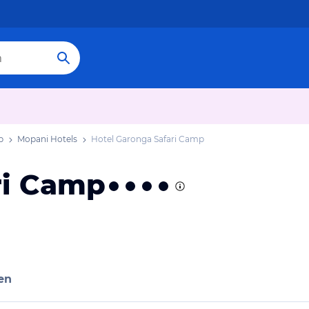
b
Mopani Hotels
Hotel Garonga Safari Camp
ri Camp
en