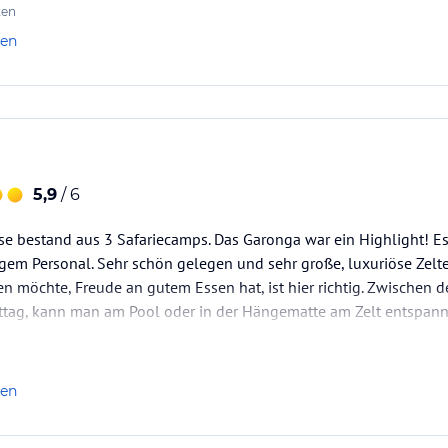
ten
len
5,9
/ 6
se bestand aus 3 Safariecamps. Das Garonga war ein Highlight! Es i
gem Personal. Sehr schön gelegen und sehr große, luxuriöse Zelt
ben möchte, Freude an gutem Essen hat, ist hier richtig. Zwischen 
tag, kann man am Pool oder in der Hängematte am Zelt entspann
len