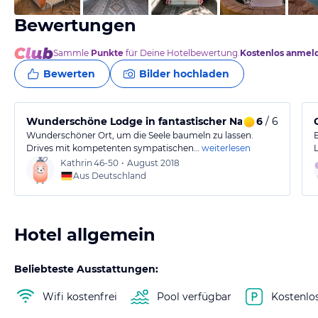
Bewertungen
Sammle
Punkte
für Deine Hotelbewertung.
Kostenlos anmel
Bewerten
Bilder hochladen
Wunderschöne Lodge in fantastischer Natur
6
/ 6
Wunderschöner Ort, um die Seele baumeln zu lassen.
Drives mit kompetenten sympatischen…
weiterlesen
Kathrin
46-50
•
August 2018
Aus Deutschland
Hotel allgemein
Beliebteste Ausstattungen:
Wifi kostenfrei
Pool verfügbar
Kostenlo