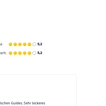
ie
5,2
terh.
5,2
schen Guides. Sehr leckeres