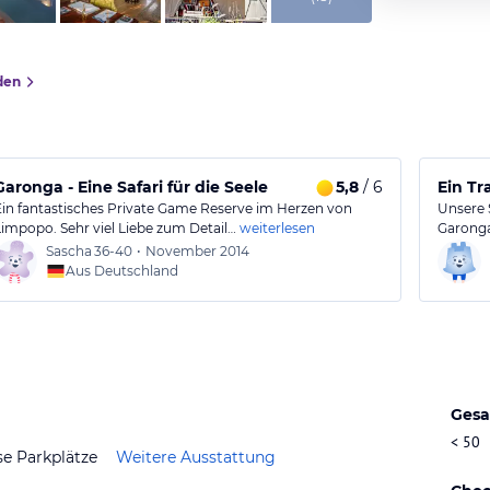
den
Garonga - Eine Safari für die Seele
5,8
/ 6
Ein Tr
Ein fantastisches Private Game Reserve im Herzen von
Unsere 
Limpopo. Sehr viel Liebe zum Detail…
weiterlesen
Garonga 
Sascha
36-40
•
November 2014
Aus Deutschland
Gesa
< 50
se Parkplätze
Weitere Ausstattung