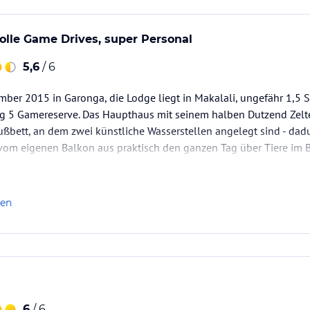
olle Game Drives, super Personal
5,6
/ 6
mber 2015 in Garonga, die Lodge liegt in Makalali, ungefähr 1,5
Big 5 Gamereserve. Das Haupthaus mit seinem halben Dutzend Zelt
ußbett, an dem zwei künstliche Wasserstellen angelegt sind - d
vom eigenen Balkon aus praktisch den ganzen Tag über Tiere im B
ikation im Vorfeld verliefen zeitnah und reibungslos.
hr nett und aufmerksam, die…
len
6
/ 6