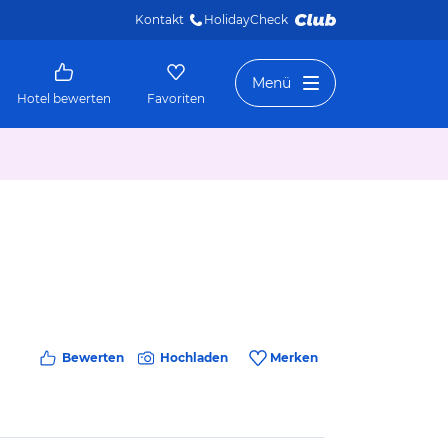
Kontakt
HolidayCheck 
Menü
Hotel bewerten
Favoriten
Bewerten
Hochladen
Merken