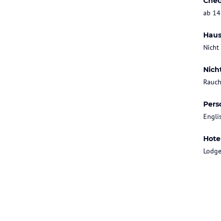
Chec
ab 14
Haus
Nicht
Nich
Rauch
Pers
Engli
Hote
Lodg