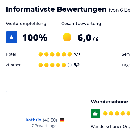
Informativste Bewertungen
(von
6
Be
Weiterempfehlung
Gesamtbewertung
100
%
6,0
/ 6
Hotel
5,9
Serv
Zimmer
5,2
Lag
Wunderschöne L
Kathrin
(
46-50
)
Wunderschöner Ort,
7
Bewertungen