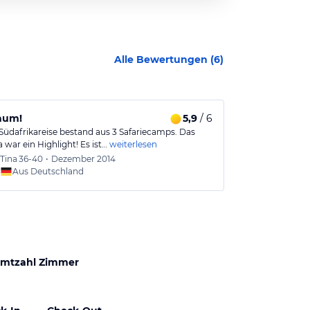
Alle Bewertungen (
6
)
aum!
5,9
/ 6
Schöne Lodg
Südafrikareise bestand aus 3 Safariecamps. Das
Wir waren im S
war ein Highlight! Es ist…
weiterlesen
in Makalali, un
Tina
36-40
•
Dezember 2014
Ruth
3
Aus Deutschland
Aus
mtzahl Zimmer