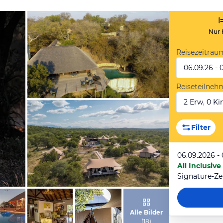
Nur 
Reisezeitrau
06.09.26 - 
Reiseteilneh
2 Erw, 0 Kin
von Expedia
Filter
06.09.2026 -
All Inclusive
Signature-Ze
von Expedia
Alle Bilder
(
18
)