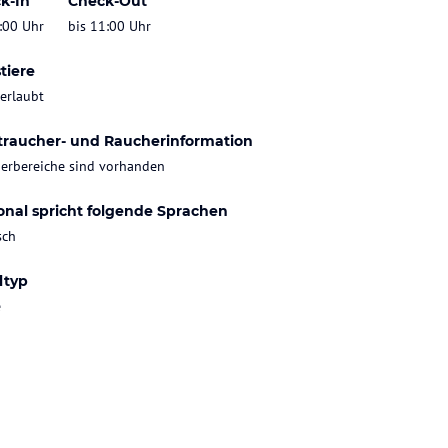
k-In
Check-Out
:00 Uhr
bis 11:00 Uhr
tiere
 erlaubt
traucher- und Raucherinformation
erbereiche sind vorhanden
onal spricht folgende Sprachen
sch
ltyp
e