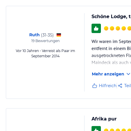
Schöne Lodge, t
Ruth
(
31-35
)
Wir waren im Septe
19
Bewertungen
entfernt in einem 
Vor 10 Jahren • Verreist als Paar im
ausgetrockneten Fl
September 2014
Maindeck als auch 
Buchung und Kommun
Mehr anzeigen
Das Personal ist se
Hilfreich
Tei
Afrika pur