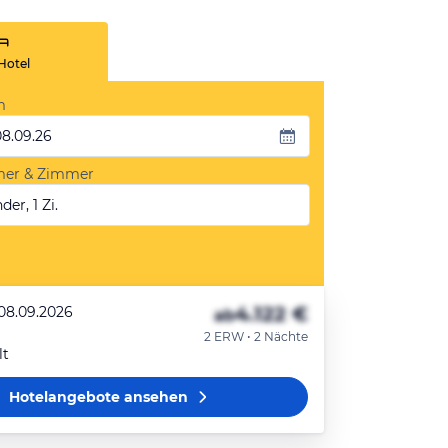
Hotel
m
08.09.26
mer & Zimmer
der, 1 Zi.
4.122 €
 08.09.2026
ab
2 ERW • 2 Nächte
lt
Hotelangebote
ansehen