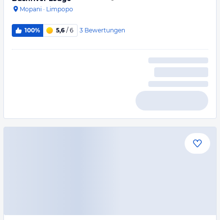
Mopani
·
Limpopo
3
Bewertungen
100%
5,6
/ 6