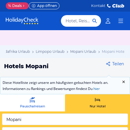
%
Deals
App öffnen
Kontakt
Hotel, Reiseziel
Südafrika Urlaub
Limpopo Urlaub
Mopani Urlaub
Mopani Hotels
Teilen
Hotels Mopani
Diese Hotelliste zeigt unsere am häufigsten gebuchten Hotels an.
Informationen zu Rankings und Bewertungen findest Du
hier
Pauschalreisen
Nur Hotel
Mopani