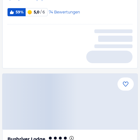
74
Bewertungen
59%
5,0
/ 6
Bushriver Lodge