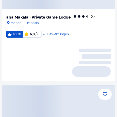
aha Makalali Private Game Lodge
Mopani
·
Limpopo
28
Bewertungen
100%
6,0
/ 6