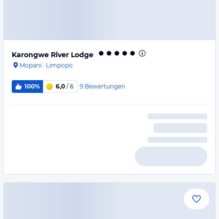
Karongwe River Lodge
Mopani
·
Limpopo
9
Bewertungen
100%
6,0
/ 6