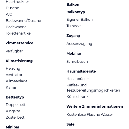
Haartrockner
Balkon
Dusche
Balkontyp
WC
Eigener Balkon
Badewanne/Dusche
Terrasse
Badewanne
Toilettenartikel
Zugang
Zimmerservice
Aussenzugang
Verfügbar
Mobiliar
Klimatisierung
Schreibtisch
Heizung
Haushaltsgeräte
Ventilator
Hosenbügler
Klimaanlage
Kaffee- und
Kamin
Teezubereitungsmöglichkeiten
Kühlschrank
Bettentyp
Doppelbett
Weitere Zimmerinformationen
Kingsize
Kostenlose Flasche Wasser
Zustellbett
Safe
Minibar