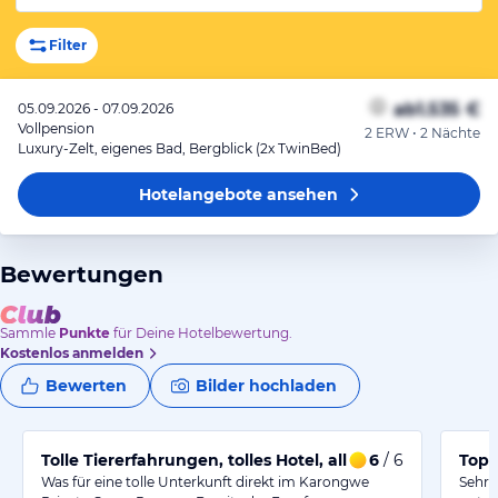
Filter
ab
1.535 €
05.09.2026 - 07.09.2026
Vollpension
2 ERW • 2 Nächte
Luxury-Zelt, eigenes Bad, Bergblick (2x TwinBed)
Hotelangebote
ansehen
Bewertungen
Sammle
Punkte
für Deine Hotelbewertung.
Kostenlos anmelden
Bewerten
Bilder hochladen
Tolle Tiererfahrungen, tolles Hotel, alles spitze!
6
/ 6
Top 
Was für eine tolle Unterkunft direkt im Karongwe
Sehr 