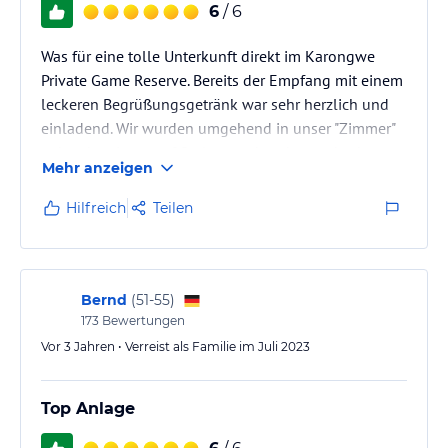
Hinweis:
Verfasst von HolidayCheck mit Hilfe von KI. Alle
6
/ 6
Angaben ohne Gewähr. Bitte lies vor der Buchung die
verbindlichen
Angebotsdetails
des jeweiligen Veranstalters.
Was für eine tolle Unterkunft direkt im Karongwe
Private Game Reserve. Bereits der Empfang mit einem
leckeren Begrüßungsgetränk war sehr herzlich und
einladend. Wir wurden umgehend in unser "Zimmer"
gebracht, einem auf Stelzen stehenden und sehr
Mehr anzeigen
geschmackvoll eingerichteten Zelt. Das Zelt war groß,
hatte ein sehr gemütliches Bett und ein ebenfalls
Hilfreich
Teilen
sehr geräumiges Badezimmer.
Die Verpflegung war super, die Auswahl am Buffet
war sehr umfangreich, toll präsentiert und von
durchgehend sehr guter Qualität. Ein dickes…
Bernd
(
51-55
)
173
Bewertungen
Vor 3 Jahren • Verreist als Familie im Juli 2023
Top Anlage