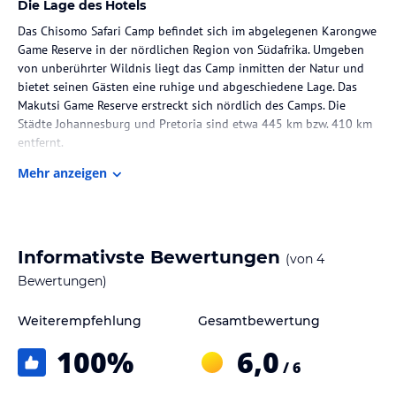
Die Lage des Hotels
Das Chisomo Safari Camp befindet sich im abgelegenen Karongwe
Game Reserve in der nördlichen Region von Südafrika. Umgeben
von unberührter Wildnis liegt das Camp inmitten der Natur und
bietet seinen Gästen eine ruhige und abgeschiedene Lage. Das
Makutsi Game Reserve erstreckt sich nördlich des Camps. Die
Städte Johannesburg und Pretoria sind etwa 445 km bzw. 410 km
entfernt.
Mehr anzeigen
Zimmer / Unterbringung im Hotel
Die Unterkunft verfügt über 22 luxuriöse Zelte, die als Tented
Safari Suites bezeichnet werden. Jedes Zelt bietet einen
atemberaubenden Blick auf den Fluss oder den Park und ist mit
Informativste Bewertungen
(von
4
einem kombinierten Wohn- und Schlafbereich ausgestattet. Die
Zimmer sind mit einem Kingsize-Bett, Moskitonetzen, einem Safe,
Bewertungen)
Kaffee- und Teezubehör sowie einer Minibar ausgestattet. WLAN
ist ebenfalls kostenlos verfügbar. Das private Duschbad bietet
Weiterempfehlung
Gesamtbewertung
einen Haartrockner und Bademäntel. Die Zimmer verfügen auch
100
%
6,0
über einen Balkon oder eine Terrasse mit Sitzgelegenheiten.
/ 6
Gastronomie im Hotel