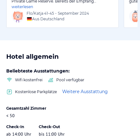
Private Game Reserve. Bereits der Empfang…
gute 
weiterlesen
Flo/Katja
41-45
•
September 2024
Aus Deutschland
Hotel allgemein
Beliebteste Ausstattungen:
Wifi kostenfrei
Pool verfügbar
Weitere Ausstattung
Kostenlose Parkplätze
Gesamtzahl Zimmer
< 50
Check-In
Check-Out
ab 14:00 Uhr
bis 11:00 Uhr