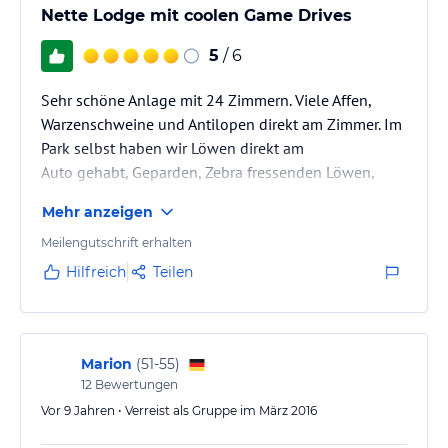
Nette Lodge mit coolen Game Drives
5
/ 6
Sehr schöne Anlage mit 24 Zimmern. Viele Affen,
Warzenschweine und Antilopen direkt am Zimmer. Im
Park selbst haben wir Löwen direkt am
Auto gehabt, Geparden, Zebra fressenden Löwen,
Hippos, Nashorn gehabt. Die Guides inkl. Trailer
Mehr anzeigen
waren super unterwegs... so macht das Spaß
Meilengutschrift erhalten
Hilfreich
Teilen
Marion
(
51-55
)
12
Bewertungen
Vor 9 Jahren • Verreist als Gruppe im März 2016