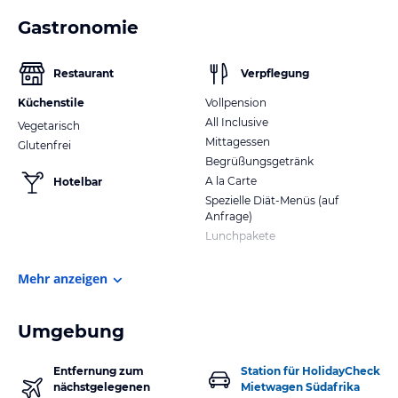
Gastronomie
Restaurant
Verpflegung
Küchenstile
Vollpension
All Inclusive
Vegetarisch
Mittagessen
Glutenfrei
Begrüßungsgetränk
A la Carte
Hotelbar
Spezielle Diät-Menüs (auf
Anfrage)
Lunchpakete
Mehr anzeigen
Umgebung
Entfernung zum
Station für HolidayCheck
nächstgelegenen
Mietwagen Südafrika