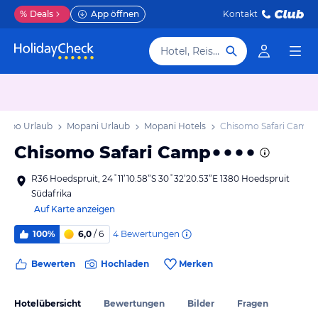
%
Deals
App öffnen
Kontakt
Hotel, Reiseziel
popo Urlaub
Mopani Urlaub
Mopani Hotels
Chisomo Safari Camp
Chisomo Safari Camp
R36 Hoedspruit, 24˚11’10.58”S 30˚32’20.53”E 1380 Hoedspruit
Südafrika
Auf Karte anzeigen
4
Bewertungen
100%
6,0
/ 6
Bewerten
Hochladen
Merken
Hotelübersicht
Bewertungen
Bilder
Fragen