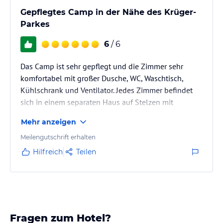
Gepflegtes Camp in der Nähe des Krüger-
Parkes
6
/ 6
Das Camp ist sehr gepflegt und die Zimmer sehr
komfortabel mit großer Dusche, WC, Waschtisch,
Kühlschrank und Ventilator. Jedes Zimmer befindet
sich in einem separaten Haus auf Stelzen mit
Terrasse.
Mehr anzeigen
Es ist eine weitläufige, sehr gepflegte Anlage.
Meilengutschrift erhalten
Hilfreich
Teilen
Fragen zum Hotel?