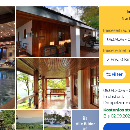
Nur 
Reisezeitrau
05.09.26 - 
Reiseteilneh
2 Erw, 0 Kin
von Expedia
Filter
05.09.2026 - 
Frühstück
Doppelzimm
Kostenlos st
Bis 02.09.202
von Expedia
Alle Bilder
(
6
)