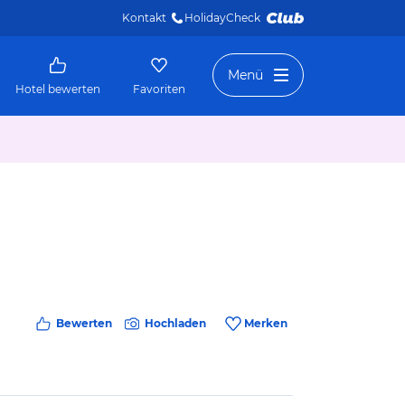
Kontakt
HolidayCheck 
Menü
Hotel bewerten
Favoriten
Bewerten
Hochladen
Merken