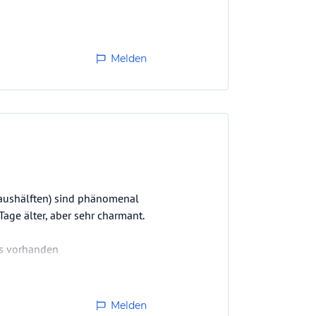
ptsächlich weiße Nougat-
Melden
lhaushälften) sind phänomenal
Tage älter, aber sehr charmant.
les vorhanden
inige Stücke aufs Zimmer,
Melden