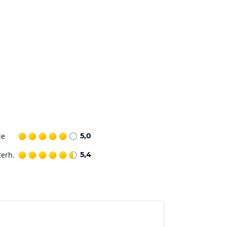
ie
5,0
terh.
5,4