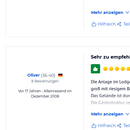
Zum Haus gehört ei
Mehr anzeigen
Bonbons)
Hilfreich
Tei
Sehr zu empfeh
Oliver
(
36-40
)
Die Anlage im Lodge
8
Bewertungen
groß mit riesigem B
Vor 17 Jahren • Alleinreisend im
Das Gelände ist dur
Dezember 2008
Die Gästestruktur s
Mehr anzeigen
Ein absolutes MUSS
käuflich erwerben
Hilfreich
Tei