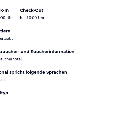
k-In
Check-Out
:00 Uhr
bis 10:00 Uhr
tiere
 erlaubt
traucher- und Raucherinformation
raucherhotel
onal spricht folgende Sprachen
sch
ltyp