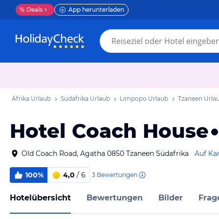
%
Deals
App herunterladen
Afrika Urlaub
Südafrika Urlaub
Limpopo Urlaub
Tzaneen Urla
Hotel Coach House
Old Coach Road, Agatha 0850 Tzaneen Südafrika
Auf Ka
100%
4,0
/ 6
3
Bewertungen
Hotelübersicht
Bewertungen
Bilder
Frag