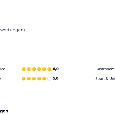
bene Küche und eine Auswahl an Weinen aus
oder im üppigen Garten neben dem Pool.
wertungen)
 erfrischen und entspannen. Das Hotel bietet
n möchten. Im Spa Agatha können Sie sich mit
ngen verwöhnen lassen.
ohne Gewähr. Bitte lies vor der Buchung die
ice
6,0
Gastronom
e
5,0
Sport & Un
rgen