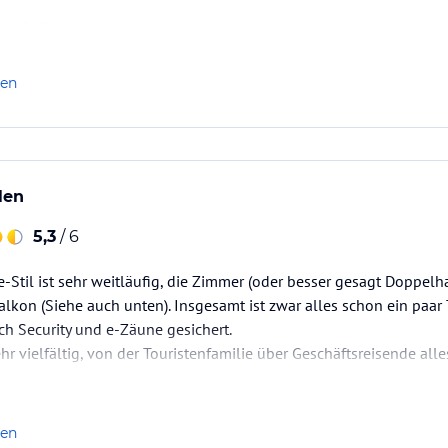
ne Süßigkeiten-Manufaktur, die man auch besichtigen kann. (hau
len
len
5,3
/ 6
-Stil ist sehr weitläufig, die Zimmer (oder besser gesagt Doppe
alkon (Siehe auch unten). Insgesamt ist zwar alles schon ein paar 
ch Security und e-Zäune gesichert.
ehr vielfältig, von der Touristenfamilie über Geschäftsreisende al
 ist das handmade "Honey & Macadamia Nougat". Es gibt täglich e
 kann man…
len