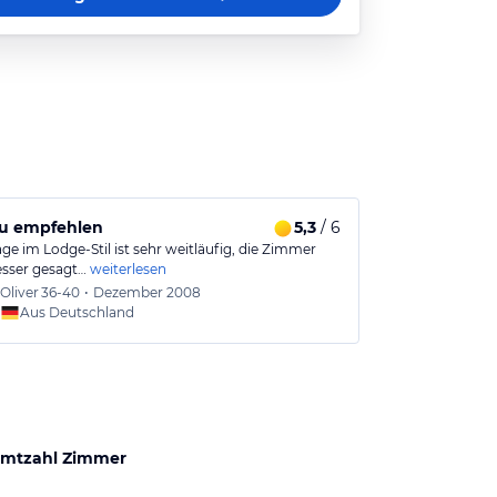
zu empfehlen
5,3
/ 6
ge im Lodge-Stil ist sehr weitläufig, die Zimmer
esser gesagt…
weiterlesen
Oliver
36-40
•
Dezember 2008
Aus Deutschland
mtzahl Zimmer