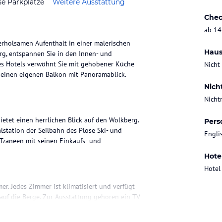
se Parkplätze
Weitere Ausstattung
Chec
ab 14
erholsamen Aufenthalt in einer malerischen
Haus
g, entspannen Sie in den Innen- und
es Hotels verwöhnt Sie mit gehobener Küche
Nicht
 einen eigenen Balkon mit Panoramablick.
Nich
Nicht
etet einen herrlichen Blick auf den Wolkberg.
Pers
lstation der Seilbahn des Plose Ski- und
Engli
Tzaneen mit seinen Einkaufs- und
Hote
Hotel
r. Jedes Zimmer ist klimatisiert und verfügt
auf die Berge. Zur Ausstattung gehören ein TV