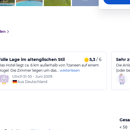
den
Tolle Lage im altenglischen Stil
5,3
/ 6
Sehr 
Das Hotel liegt ca. 6 km außerhalb von Tzaneen auf einem
Die Anla
Hügel. Die Zimmer liegen um das…
weiterlesen
(oder b
Ulrich
51-55
•
Juni 2009
Aus Deutschland
Gesa
< 50