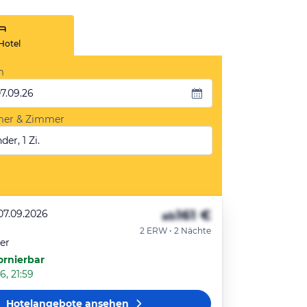
Hotel
m
07.09.26
mer & Zimmer
der, 1 Zi.
161 €
07.09.2026
ab
2 ERW • 2 Nächte
er
ornierbar
6, 21:59
Hotelangebote
ansehen