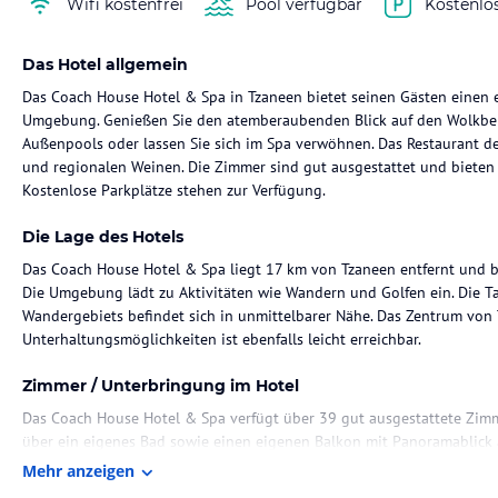
Wifi kostenfrei
Pool verfügbar
Kostenlo
Das Hotel allgemein
Das Coach House Hotel & Spa in Tzaneen bietet seinen Gästen einen 
Umgebung. Genießen Sie den atemberaubenden Blick auf den Wolkber
Außenpools oder lassen Sie sich im Spa verwöhnen. Das Restaurant d
und regionalen Weinen. Die Zimmer sind gut ausgestattet und bieten
Kostenlose Parkplätze stehen zur Verfügung.
Die Lage des Hotels
Das Coach House Hotel & Spa liegt 17 km von Tzaneen entfernt und bi
Die Umgebung lädt zu Aktivitäten wie Wandern und Golfen ein. Die Ta
Wandergebiets befindet sich in unmittelbarer Nähe. Das Zentrum von 
Unterhaltungsmöglichkeiten ist ebenfalls leicht erreichbar.
Zimmer / Unterbringung im Hotel
Das Coach House Hotel & Spa verfügt über 39 gut ausgestattete Zimme
über ein eigenes Bad sowie einen eigenen Balkon mit Panoramablick 
mit Sat-Kanälen, eine Minibar und ein Safe.
Mehr anzeigen