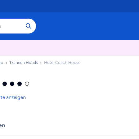
ub
Tzaneen Hotels
Hotel Coach House
rte anzeigen
en