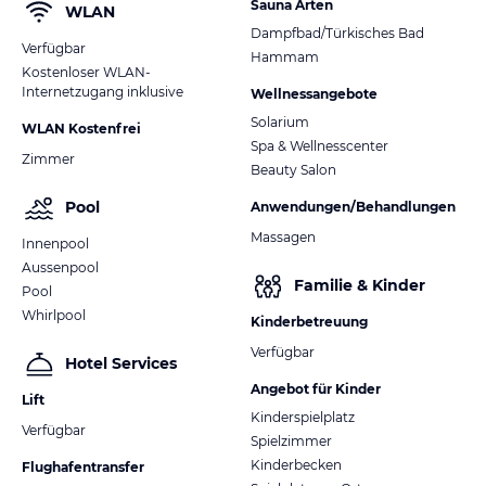
Sauna Arten
WLAN
Dampfbad/Türkisches Bad
Verfügbar
Hammam
Kostenloser WLAN-
Internetzugang inklusive
Wellnessangebote
Solarium
WLAN Kostenfrei
Spa & Wellnesscenter
Zimmer
Beauty Salon
Pool
Anwendungen/Behandlungen
Massagen
Innenpool
Aussenpool
Familie & Kinder
Pool
Whirlpool
Kinderbetreuung
Verfügbar
Hotel Services
Angebot für Kinder
Lift
Kinderspielplatz
Verfügbar
Spielzimmer
Kinderbecken
Flughafentransfer