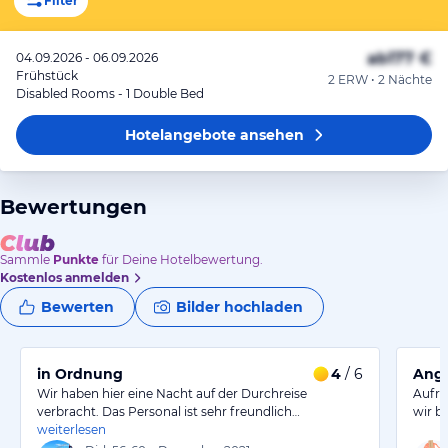
Filter
ab
177 €
04.09.2026 - 06.09.2026
Frühstück
2 ERW • 2 Nächte
Disabled Rooms - 1 Double Bed
Hotelangebote
ansehen
Bewertungen
Sammle
Punkte
für Deine Hotelbewertung.
Kostenlos anmelden
Bewerten
Bilder hochladen
in Ordnung
4
/ 6
Ang
Wir haben hier eine Nacht auf der Durchreise
Aufru
verbracht. Das Personal ist sehr freundlich…
wir b
weiterlesen