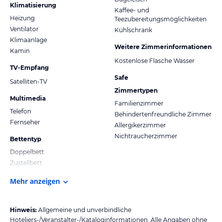
Klimatisierung
Kaffee- und
Heizung
Teezubereitungsmöglichkeiten
Ventilator
Kühlschrank
Klimaanlage
Weitere Zimmerinformationen
Kamin
Kostenlose Flasche Wasser
TV-Empfang
Safe
Satelliten-TV
Zimmertypen
Multimedia
Familienzimmer
Telefon
Behindertenfreundliche Zimmer
Fernseher
Allergikerzimmer
Nichtraucherzimmer
Bettentyp
Doppelbett
Zustellbett
Mehr anzeigen
Hinweis:
Allgemeine und unverbindliche
Hoteliers-/Veranstalter-/Kataloginformationen. Alle Angaben ohne