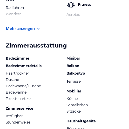
Fitness
Radfahren
Wandern
Aerobic
Mehr anzeigen
Zimmerausstattung
Badezimmer
Minibar
Badezimmerdetails
Balkon
Haartrockner
Balkontyp
Dusche
Terrasse
Badewanne/Dusche
Mobiliar
Badewanne
Toilettenartikel
Küche
Schreibtisch
Zimmerservice
Sitzecke
Verfügbar
Haushaltsgeräte
Stundenweise
Bügeleisen