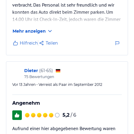
verbracht. Das Personal ist sehr freundlich und wir
konnten das Auto direkt beim Zimmer parken. Um
14.00 Uhr ist Check-In-Zeit, jedoch waren die Zimmer
zu dieser Zeit nicht fertig. Das Zimmer war dann auch
Mehr anzeigen
etwas flüchtig geputzt und vom Vorgänger befand
sich noch Müll im Abfalleimer, benutze
Hilfreich
Teilen
Taschentücher unterm Waschbecken. Wir haben im
bequemen Bett gut geschlafen. Der Service im
Restaurant ist eher zurückhaltend und unser
Abendessen hat von der Bestellung bis zum…
Dieter
(
61-65
)
75
Bewertungen
Vor 13 Jahren • Verreist als Paar im September 2012
Angenehm
5,2
/ 6
Aufrund einer hier abgegebenen Bewertung waren