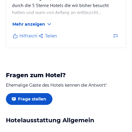
durch die 5 Sterne Hotels die wir bisher besucht
hatten und warn von Anfang an enttäuscht...
Es fing damit an, dass wir zuerst gar nicht, dann
Mehr anzeigen
unfreundlich begrüßt wurde und unser Gepäck selbst
ins Zimmer bringen mussten. Am Pool, um den sich
Hilfreich
Teilen
die Zimmer reihen, saßen ein paar Jugendliche und
kippten Cocktails um 11 Uhr und überall
telefonierten lautstark einige Leute. Unser Zimmer
(Honeymoonsuite) war ein normales…
Fragen zum Hotel?
Ehemalige Gäste des Hotels kennen die Antwort!
Frage stellen
Hotelausstattung Allgemein