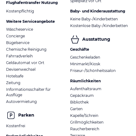
Spielplatz vor Ort
Flughafentransfer Nutzung
Kostenpflichtig
Baby- und Kinderausstattung
Keine Baby-/Kinderbetten
Weitere Serviceangebote
Kostenlose Baby-/Kinderbetten
Wäscheservice
Concierge
Ausstattung
Bügelservice
Chemische Reinigung
Geschäfte
Fahrradverleih
Geschenkeladen
Geldautomat vor Ort
Minimarkt/Kiosk
Devisenwechsel
Friseur-/Schönheitssalon
Hotelsafe
Räumlichkeiten
Zeitung
Aufenthaltsraum
Informationsschalter für
Ausflüge
Gepäckraum
Autovermietung
Bibliothek
Garten
Parken
Kapelle/Schrein
Grillmöglichkeiten
Kostenfrei
Raucherbereich
Terrasse