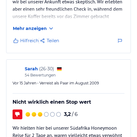
wir bei unserer Ankunft etwas skeptisch. Wir erlebten
aber einen sehr freundlichen Check in, während dem
unsere Koffer bereits vor das Zimmer gebracht
wurden. Dieses hatte eine angenehme Größe und war
Mehr anzeigen
- ebenso wie das Bad - sehr sauber. Keine
Luxusunterkunft aber gediegen-seriös. Wir erlebten
Hilfreich
Teilen
durchgängig einen freundlichen Service, der auch
sofort bereitstand, als wir uns mit unserer Lektüre
"vors Haus" setzten. Das Essen war sorgfältig
zubereitet und angemessen…
Sarah
(
26-30
)
54
Bewertungen
Vor 15 Jahren • Verreist als Paar im August 2009
Nicht wirklich einen Stop wert
3,2
/ 6
Wir hielten hier bei unserer Südafrika Honeymoon
Reise für 2 Tage an, waren vielleicht etwas verwöhnt