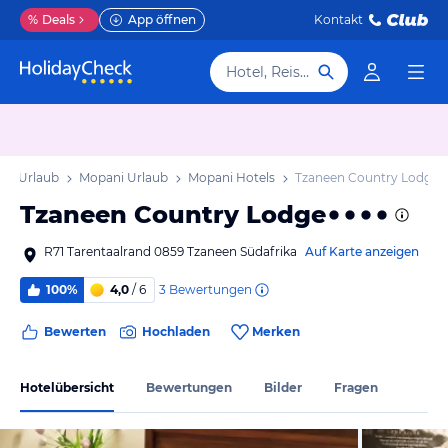
%
Deals
App öffnen
Kontakt
Hotel, Reiseziel
po Urlaub
Mopani Urlaub
Mopani Hotels
Tzaneen Country Lodge
Tzaneen Country Lodge
R71 Tarentaalrand 0859 Tzaneen Südafrika
Auf Karte anzeigen
3
Bewertungen
100%
4,0
/ 6
Bewerten
Hochladen
Merken
Hotelübersicht
Bewertungen
Bilder
Fragen