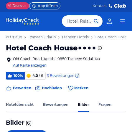
%
Deals
App öffnen
Kontakt
Hotel, Reiseziel
popo Urlaub
Tzaneen Urlaub
Tzaneen Hotels
Hotel Coach House
Hotel Coach House
Old Coach Road, Agatha 0850 Tzaneen Südafrika
Auf Karte anzeigen
3
Bewertungen
100%
4,0
/ 6
Bewerten
Hochladen
Merken
Hotelübersicht
Bewertungen
Bilder
Fragen
Bilder
(
6
)