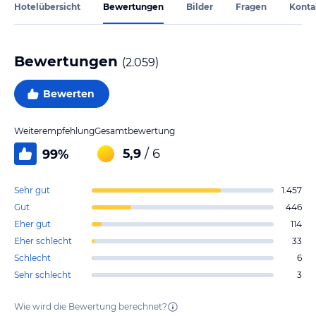
Hotelübersicht
Bewertungen
Bilder
Fragen
Konta
Bewertungen
(
2.059
)
Bewerten
Weiterempfehlung
Gesamtbewertung
5,9
/ 6
99
%
Sehr gut
1.457
Gut
446
Eher gut
114
Eher schlecht
33
Schlecht
6
Sehr schlecht
3
Wie wird die Bewertung berechnet?