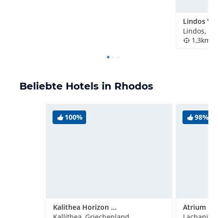
Lindos, Gr
1,3km
Beliebte Hotels in Rhodos
100%
98%
Kalithea Horizon Blu 5 Star Adults Only
Kallithea, Griechenland
Lachania, 