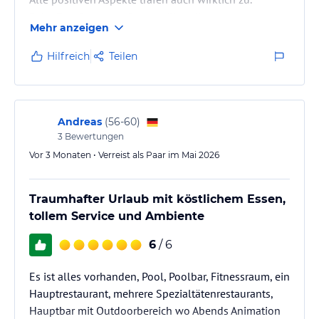
Beim Empfang angefangen, über die extreme
Mehr anzeigen
Freundlichkeit vom gesamten Personal über die
Sauberkeit war alles wirklich top.
Hilfreich
Teilen
Die Anlage einfach wunderschön.
Wir sind ja eigentlich überhaupt kein Freund von
Kiesstränden, aber so ein klares Wasser haben wir
selten erlebt und sind aus dem Baden gar nicht mehr
Andreas
(
56-60
)
rausgekommen.
3
Bewertungen
Immer…
Vor 3 Monaten • Verreist als Paar im Mai 2026
Traumhafter Urlaub mit köstlichem Essen,
tollem Service und Ambiente
6
/ 6
Es ist alles vorhanden, Pool, Poolbar, Fitnessraum, ein
Hauptrestaurant, mehrere Spezialtätenrestaurants,
Hauptbar mit Outdoorbereich wo Abends Animation