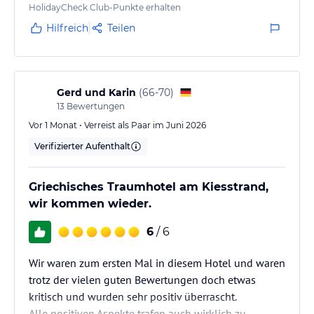
HolidayCheck Club-Punkte erhalten
Unser Zimmer mit Blick auf die Poolanlage und das
Meer war modern, sehr sauber und angenehm
Hilfreich
Teilen
klimatisiert. Die…
Gerd und Karin
(
66-70
)
13
Bewertungen
Vor 1 Monat • Verreist als Paar im Juni 2026
Verifizierter Aufenthalt
Griechisches Traumhotel am Kiesstrand,
wir kommen wieder.
6
/ 6
Wir waren zum ersten Mal in diesem Hotel und waren
trotz der vielen guten Bewertungen doch etwas
kritisch und wurden sehr positiv überrascht.
Alle positiven Aspekte trafen auch wirklich zu.