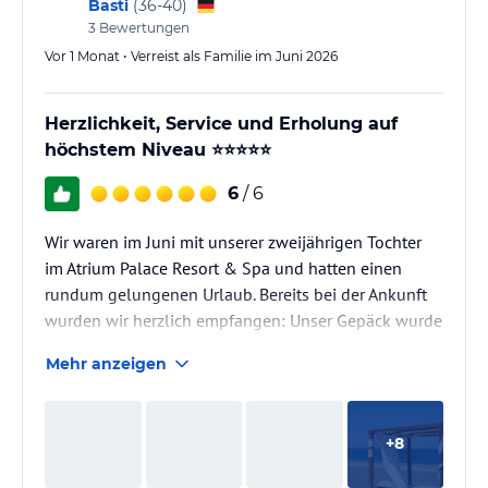
Basti
(
36-40
)
3
Bewertungen
Vor 1 Monat • Verreist als Familie im Juni 2026
Herzlichkeit, Service und Erholung auf
höchstem Niveau ⭐⭐⭐⭐⭐
6
/ 6
Wir waren im Juni mit unserer zweijährigen Tochter
im Atrium Palace Resort & Spa und hatten einen
rundum gelungenen Urlaub. Bereits bei der Ankunft
wurden wir herzlich empfangen: Unser Gepäck wurde
direkt übernommen, wir bekamen ein erfrischendes
Mehr anzeigen
Getränk und der Check-in verlief schnell und sehr
freundlich. Besonders positiv fiel uns auf, dass sich
viele Mitarbeitende auch auf Deutsch verständigen
+
8
konnten.