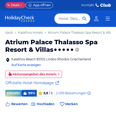
%
Deals
App öffnen
Kontakt
Hotel, Reiseziel
s Urlaub
Kalathos Hotels
Atrium Palace Thalasso Spa Resort & Villas
Atrium Palace Thalasso Spa
Resort & Villas
Kalathos Beach 85102 Lindos Rhodos Griechenland
Auf Karte anzeigen
Aktionsangebot des Hotels
Offizielle Hotel Homepage
2.059
Bewertungen
AWARD
99%
5,9
/ 6
Bewerten
Hochladen
Merken