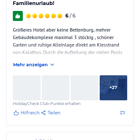
Familienurlaub!
6
/ 6
Größeres Hotel aber keine Bettenburg, mehrer
Gebäudekomplexe maximal 3 stöckig , schöner
Garten und ruhige Alleinlage direkt am Kiesstrand
von Kalathos. Durch die Aufteilung der vielen Pools
verläuft sich alles sehr schön und wirkt nicht
Mehr anzeigen
überfüllt. Wahlweise nur mit Frühstück, Halbpension
oder All inclusive buchbar. Das Hotel gibt es seit 34
Jahren, man kann auswählen zwischen Economy Zi.,
+
27
DZ, DZ mit Pool, Familienzimmer oder Suiten,
Juniorsuiten und verschiedenen Villen mit Pool. Wir
HolidayCheck Club-Punkte erhalten
hatten eine Deluxe Villa…
Hilfreich
Teilen