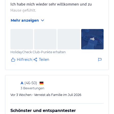
Ich habe mich wieder sehr willkommen und zu
Hause gefühlt.
Der Empfang an der Rezeption von Chara, mein
Mehr anzeigen
Zimmermädchen (wie letztes Jahr Eliana), beim
Frühstücksbuffet Frau Irini, Herr Savvas und Herr
Sotirios, und und und …
+
6
Alle Servicekräfte waren extrem freundlich und
hilfsbereit!
HolidayCheck Club-Punkte erhalten
Ich hatte eines meiner Wunschzimmer erhalten und
Eliana erkannte mich sofort am ersten Tag und
Hilfreich
Teilen
wusste sogar, welches Zimmer ich letztes Jahr
bewohnte (422). Das ist schon…
A
(
46-50
)
3
Bewertungen
Vor 3 Wochen • Verreist als Familie im Juli 2026
Schönster und entspanntester