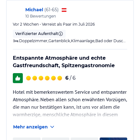
Michael
(
61-65
)
10
Bewertungen
Vor 2 Wochen • Verreist als Paar im Juli 2026
Verifizierter Aufenthalt
Doppelzimmer,Gartenblick,Klimaanlage,Bad oder Dusche,Balkon o. T
Entspannte Atmosphäre und echte
Gastfreundschaft, Spitzengastronomie
6
/ 6
Hotel mit bemerkenswertem Service und entspannter
Atmosphäre. Neben allen schon erwähnten Vorzügen,
die man nur bestätigen kann, ist uns vor allem die
warmherzige, menschliche Atmosphäre in diesem
Hotel aufgefallen. Alle Angestellten begegnen den
Mehr anzeigen
Gästen herzlich, auch zwischen den Angestellten
(und Vorgesetzten) herrscht eine rerspektvolle und