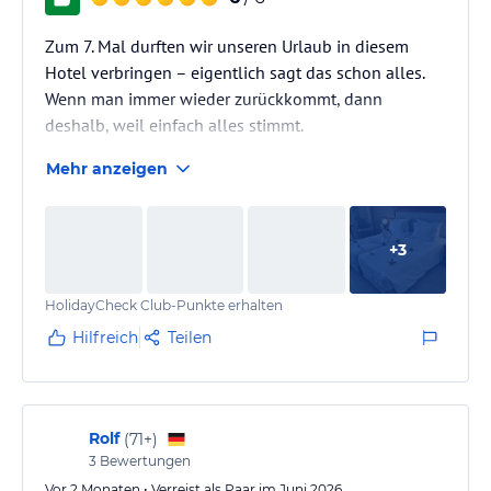
Zum 7. Mal durften wir unseren Urlaub in diesem
Hotel verbringen – eigentlich sagt das schon alles.
Wenn man immer wieder zurückkommt, dann
deshalb, weil einfach alles stimmt.
Vom hervorragenden Service über das
Mehr anzeigen
ausgezeichnete Essen bis hin zur perfekten Lage –
wir fühlen uns hier jedes Mal rundum wohl. Das
Besondere an diesem Hotel sind jedoch die
+
3
Menschen, die mit ihrer Herzlichkeit und ihrem
Engagement jeden Aufenthalt unvergesslich machen.
HolidayCheck Club-Punkte erhalten
Ein ganz besonderes Dankeschön möchten wir an
Hotelmanager Theodoros, PR…
Hilfreich
Teilen
Rolf
(
71+
)
3
Bewertungen
Vor 2 Monaten • Verreist als Paar im Juni 2026