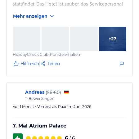
stattfindet. Das Hotel ist sauber, das Servicepersonal
ist zuvorkommend aber nicht aufdringlich. Es ist zwar
Mehr anzeigen
etwas ungerecht da alle Service Kräfte einen tollen
Job machen, aber ich möchte nochmal bewusst das
Personal an der Il Cavaliere Main Bar, Amphibian
+
27
Poolbar, Kalathos Beach Bar, Asterias hervorheben, es
war der immer sehr lustig mit euch.. Des Weiteren
HolidayCheck Club-Punkte erhalten
ist…
Hilfreich
Teilen
Andreas
(
56-60
)
11
Bewertungen
Vor 1 Monat • Verreist als Paar im Juni 2026
7. Mal Atrium Palace
6
/ 6