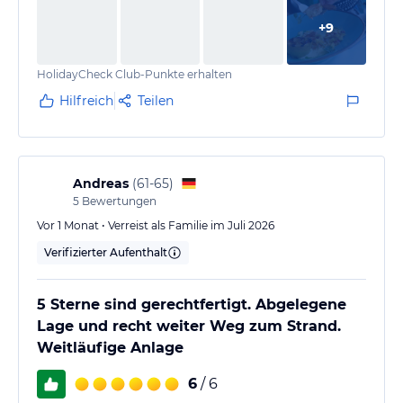
heitere Atmosphäre. Man har das Gefühl, dass die
+
9
Arbeit allen Freude macht. (Leider mussten wir
feststellen, dass einige wenige Gäste die
HolidayCheck Club-Punkte erhalten
Angestellten nicht mit demselben…
Hilfreich
Teilen
Andreas
(
61-65
)
5
Bewertungen
Vor 1 Monat • Verreist als Familie im Juli 2026
Verifizierter Aufenthalt
5 Sterne sind gerechtfertigt. Abgelegene
Lage und recht weiter Weg zum Strand.
Weitläufige Anlage
6
/ 6