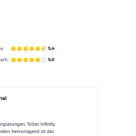
ie
5,4
terh.
5,0
nal
glasungen. Tolles Infinity
nders hervorragend ist das