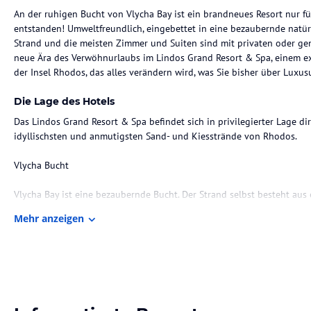
An der ruhigen Bucht von Vlycha Bay ist ein brandneues Resort nur f
entstanden! Umweltfreundlich, eingebettet in eine bezaubernde natü
Strand und die meisten Zimmer und Suiten sind mit privaten oder gem
neue Ära des Verwöhnurlaubs im Lindos Grand Resort & Spa, einem 
der Insel Rhodos, das alles verändern wird, was Sie bisher über Luxus
Die Lage des Hotels
Das Lindos Grand Resort & Spa befindet sich in privilegierter Lage di
idyllischsten und anmutigsten Sand- und Kiesstrände von Rhodos.
Vlycha Bucht
Vlycha Bay ist eine bezaubernde Bucht. Der Strand selbst besteht au
Kieselsteinen und ist komplett organisiert, mit Liegestühlen und S
Mehr anzeigen
Wassersportmöglichkeiten und Snackbars. Für das Lindos Grand Resort
Abschnitt der Vlycha Bay reserviert, wo Sie unter der schimmernden 
glückseligen Momente des griechischen Sommers zu genießen.
Lindos-Dorf