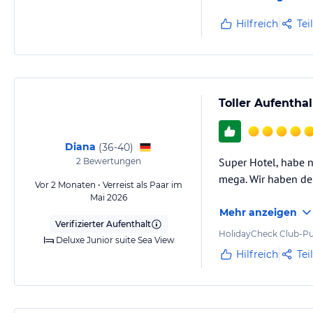
hervorragende Bette
Grundlage des Lindos Grand Resort & Spa-Konzepts, ein Sommerurlaub
Hilfreich
Tei
Luxus und Entspannung neu definieren wird!
Hinweis:
Allgemeine und unverbindliche Hoteliers-/Veranstalter-/K
Gewähr und ohne Prüfung durch HolidayCheck. Bitte lies vor der B
jeweiligen Veranstalters.
Toller Aufentha
Diana
(
36-40
)
Super Hotel, habe n
2
Bewertungen
mega. Wir haben de
Vor 2 Monaten • Verreist als Paar im
Mai 2026
Mehr anzeigen
Verifizierter Aufenthalt
HolidayCheck Club-Pu
Deluxe Junior suite Sea View
Hilfreich
Tei