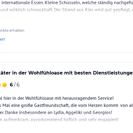
e internationale Essen. Kleine Schüsseln, welche ständig nachgefü
ls, Erfrischungen und geselliges Beisammensein.
nd wirklich schmackhaft. Der Strand aus Kies wird gut gepflegt, 
e und griechische Küche auf hohem Niveau mit
et man immer eine freie Liege mit Sonnenschirm. Sehr sauberes,…
ante Lage und das anspruchsvolle Menü machen
nthalts.
nkte erhalten
len
tungseinrichtungen. Behalten Sie Ihre
en hervorragenden Sporteinrichtungen des
er bis hin zu unserer ansprechenden Auswahl an
n Sie Ihr Urlaubstraining in der einladendsten
ter in der Wohlfühloase mit besten Dienstleistung
 Sie während Ihres Aufenthalts im Lindos
Ihr Adrenalin in die Höhe treiben, sowie an
6
/ 6
l hier in der Wohlfühloase mit herausragendem Service!
es Mal eine große Gastfreundschaft, die vom Herzen kommt- von a
 gestaltet, und sein umweltfreundlicher
. Danke insbesondere an Lydia, Aggeliki und Georgios!
en personalisierten Dienstleistungen machen
trem aufmerksam, zuvorkommend höflich und sehr engagiert!
rifft, was Sie bisher kannten von luxuriösen
ols und Panoramablick auf das Meer,
schen Apartments und Suiten mit privatem Pool (sehr empfehlensw
 personalisierte Erlebnisse bilden die