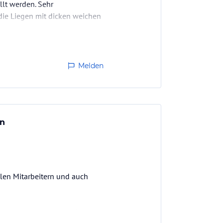
llt werden. Sehr
die Liegen mit dicken weichen
Melden
en
llen Mitarbeitern und auch
ert) bieten allen Komfort und