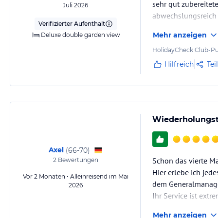
sehr gut zubereitet
All-Day-Dining. Stilvolle Bars bieten entspannte Bereiche für Cocktai
Juli 2026
abwechslungsreich u
Verifizierter Aufenthalt
Das absolute Highlight ist das Thalatta Fine Dining, das mediterran
Auflagen. Hier find
frischen, saisonalen und regionalen Zutaten interpretiert. Die eleg
Mehr anzeigen
Deluxe double garden view
Thalatta zu einem unvergesslichen kulinarischen Höhepunkt des Aufe
HolidayCheck Club-Pu
Hilfreich
Tei
Sport und Unterhaltung
Im Lindos Grand Resort & Spa finden Sie moderne Sport- und Unterhal
Fitnessroutine bei oder erkunden Sie neue Trainingsrichtungen in d
Lindos Grand Resort & Spa. Klimatisierten Fitnessstudio im Spa-Cent
Trainingseinheiten wie Yoga, Aqua Pilates oder Aqua Aerobic, genieße
Wiederholungstä
Umgebung unserer exquisiten Räumlichkeiten. Darüber hinaus können
Grand Resort & Spa an aufregenden Wassersportarten teilnehmen, die 
anderen attraktiven Aktivitäten im Zusammenhang mit dem Meer.
Axel
(
66-70
)
Schon das vierte Ma
2
Bewertungen
Sonstige Einrichtungen und Services
Hier erlebe ich jed
Die Räumlichkeiten des Resorts wurden in Harmonie mit der Umgebung
Vor 2 Monaten • Alleinreisend im Mai
dem Generalmanager
Charakter zusammen mit einer großzügigen Auswahl an herausragend
2026
Ihr Service ist ex
das Lindos Grand Resort & Spa zu einem einzigartigen, das alles übert
Inselferien. Exquisite Unterkunftsvorschläge mit privaten Infinity-Po
Die modernen, styli
Mehr anzeigen
gastronomische Köstlichkeiten auf höchstem Niveau und verwöhnende,