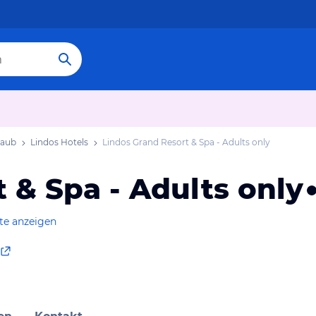
laub
Lindos Hotels
Lindos Grand Resort & Spa - Adults only
 & Spa - Adults only
te anzeigen