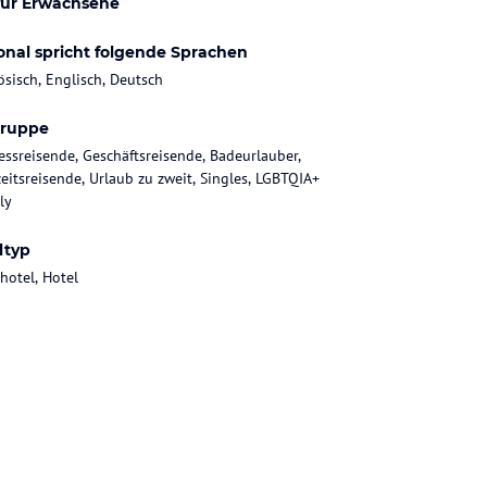
für Erwachsene
onal spricht folgende Sprachen
ösisch, Englisch, Deutsch
gruppe
essreisende, Geschäftsreisende, Badeurlauber,
eitsreisende, Urlaub zu zweit, Singles, LGBTQIA+
ly
ltyp
hotel, Hotel