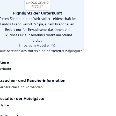
mtzahl Zimmer
Highlights der Unterkunft
Treten Sie ein in eine Welt voller Leidenschaft im
Lindos Grand Resort & Spa, einem brandneuen
k-In
Check-Out
Resort nur für Erwachsene, das Ihnen ein
:00 Uhr
bis 12:00 Uhr
luxuriöses Urlaubserlebnis direkt am Strand
bietet.
erefreiheit
Infos vom Hotelier
 alle Bereiche des Hotels sind barrierefrei zugänglich
tiere
 erlaubt
traucher- und Raucherinformation
erbereiche sind vorhanden
estalter der Hotelgäste
 Jahre