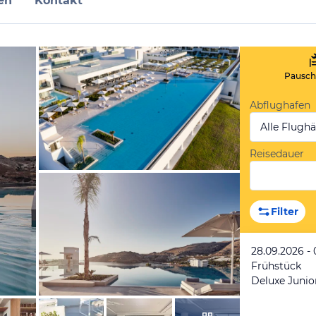
en
Kontakt
Pauscha
Abflughafen
Alle Flugh
Reisedauer
vom Hotelier, März 2023
Filter
28.09.2026 - 
Frühstück
Deluxe Junio