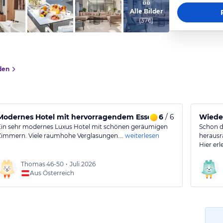
vom Hotelier, Mai 2020
Alle Bilder
(
376
)
den
Modernes Hotel mit hervorragendem Essen und freundliche
6
/ 6
Wieder
Ein sehr modernes Luxus Hotel mit schönen geräumigen
Schon da
Zimmern. Viele raumhohe Verglasungen.…
weiterlesen
herausr
Hier erl
Thomas
46-50
•
Juli 2026
Aus Österreich