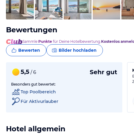
vom Hotelier, November 2024
Bewertungen
Sammle
Punkte
für Deine Hotelbewertung.
Kostenlos anmel
Bewerten
Bilder hochladen
5,5
Sehr gut
/ 6
Besonders gut bewertet:
Top Poolbereich
Für Aktivurlauber
Hotel allgemein