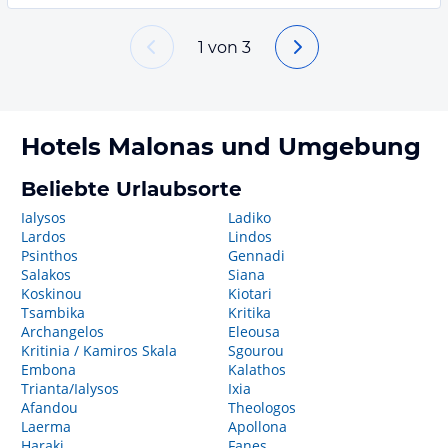
1
von
3
Hotels
Malonas
und Umgebung
Beliebte Urlaubsorte
Ialysos
Ladiko
Lardos
Lindos
Psinthos
Gennadi
Salakos
Siana
Koskinou
Kiotari
Tsambika
Kritika
Archangelos
Eleousa
Kritinia / Kamiros Skala
Sgourou
Embona
Kalathos
Trianta/Ialysos
Ixia
Afandou
Theologos
Laerma
Apollona
Haraki
Fanes