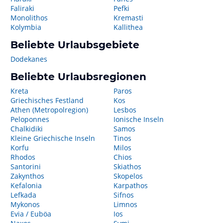
Faliraki
Pefki
Monolithos
Kremasti
Kolymbia
Kallithea
Beliebte Urlaubsgebiete
Dodekanes
Beliebte Urlaubsregionen
Kreta
Paros
Griechisches Festland
Kos
Athen (Metropolregion)
Lesbos
Peloponnes
Ionische Inseln
Chalkidiki
Samos
Kleine Griechische Inseln
Tinos
Korfu
Milos
Rhodos
Chios
Santorini
Skiathos
Zakynthos
Skopelos
Kefalonia
Karpathos
Lefkada
Sifnos
Mykonos
Limnos
Evia / Euböa
Ios