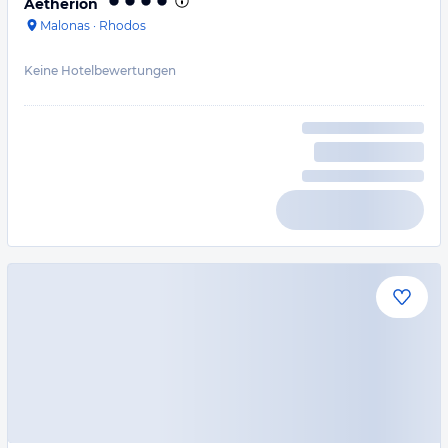
Aetherion
Malonas
·
Rhodos
Keine Hotelbewertungen