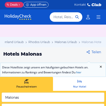
%
Deals
App öffnen
Kontakt
Hotel, Reiseziel
echenland Urlaub
Rhodos Urlaub
Malonas Urlaub
Malonas Hotels
Teilen
Hotels Malonas
Diese Hotelliste zeigt unsere am häufigsten gebuchten Hotels an.
Informationen zu Rankings und Bewertungen findest Du
hier
Pauschalreisen
Nur Hotel
Malonas