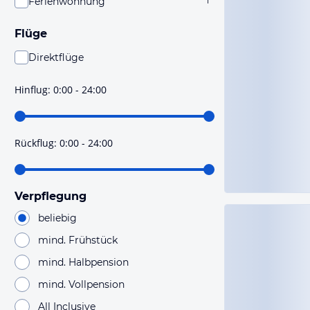
Ferienwohnung
1
Flüge
Direktflüge
Du findest mit dieser Einstellung Flüge, die mit sehr
hoher Wahrscheinlichkeit Direktflüge sind. Bitte
Hinflug
:
0:00 - 24:00
prüfe vor der Buchung noch einmal die Flugdetails.
Rückflug
:
0:00 - 24:00
Verpflegung
beliebig
mind. Frühstück
mind. Halbpension
mind. Vollpension
All Inclusive