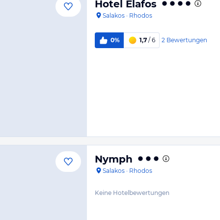
Hotel Elafos
Salakos
·
Rhodos
2
Bewertungen
0%
1,7
/ 6
Nymph
Salakos
·
Rhodos
Keine Hotelbewertungen