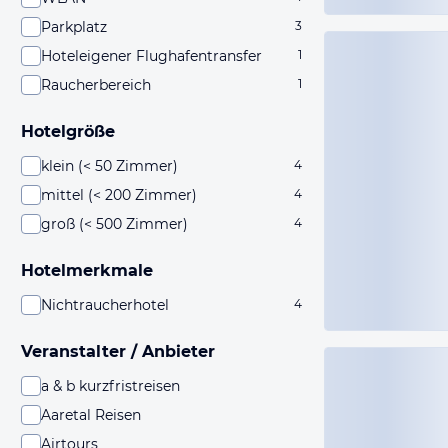
Parkplatz
3
Hoteleigener Flughafentransfer
1
Raucherbereich
1
Hotelgröße
klein (< 50 Zimmer)
4
mittel (< 200 Zimmer)
4
groß (< 500 Zimmer)
4
Hotelmerkmale
Nichtraucherhotel
4
Veranstalter / Anbieter
a & b kurzfristreisen
Aaretal Reisen
Airtours