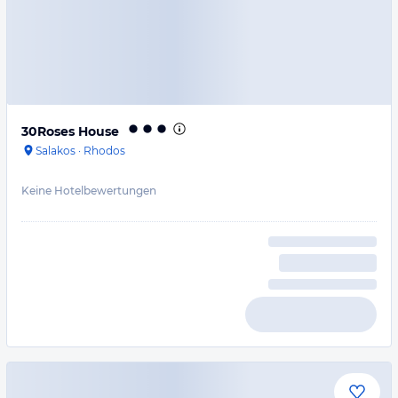
30Roses House
Salakos
·
Rhodos
Keine Hotelbewertungen