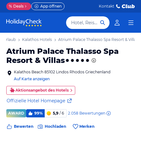
%
Deals
App öffnen
Kontakt
Hotel, Reiseziel
s Urlaub
Kalathos Hotels
Atrium Palace Thalasso Spa Resort & Villas
Atrium Palace Thalasso Spa
Resort & Villas
Kalathos Beach 85102 Lindos Rhodos Griechenland
Auf Karte anzeigen
Aktionsangebot des Hotels
Offizielle Hotel Homepage
2.058
Bewertungen
AWARD
99%
5,9
/ 6
Bewerten
Hochladen
Merken