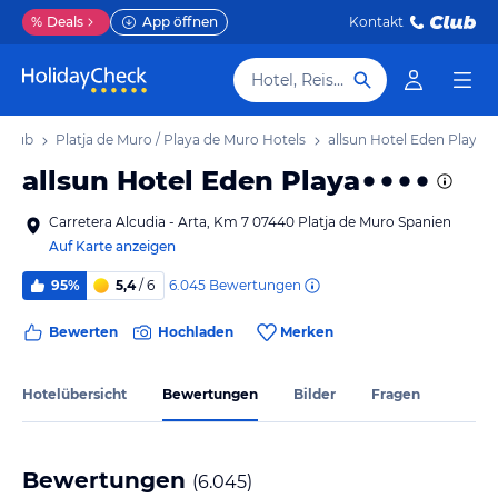
%
Deals
App öffnen
Kontakt
Hotel, Reiseziel
rlaub
Platja de Muro / Playa de Muro Hotels
allsun Hotel Eden Playa
allsun Hotel Eden Playa
Carretera Alcudia - Arta, Km 7 07440 Platja de Muro Spanien
Auf Karte anzeigen
6.045
Bewertungen
95%
5,4
/ 6
Bewerten
Hochladen
Merken
Hotelübersicht
Bewertungen
Bilder
Fragen
Bewertungen
(
6.045
)