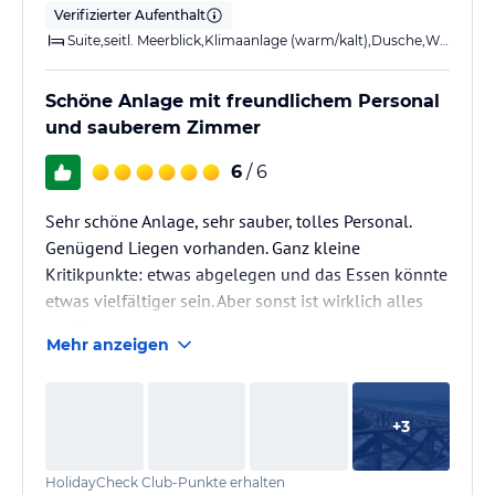
Verifizierter Aufenthalt
Suite,seitl. Meerblick,Klimaanlage (warm/kalt),Dusche,WC,Balkon o. Terrasse
Schöne Anlage mit freundlichem Personal
und sauberem Zimmer
6
/ 6
Sehr schöne Anlage, sehr sauber, tolles Personal.
Genügend Liegen vorhanden. Ganz kleine
Kritikpunkte: etwas abgelegen und das Essen könnte
etwas vielfältiger sein. Aber sonst ist wirklich alles
perfekt.
Mehr anzeigen
+
3
HolidayCheck Club-Punkte erhalten