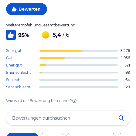
Bewerten
Weiterempfehlung
Gesamtbewertung
5,4
/ 6
95
%
Sehr gut
3.276
Gut
1.956
Eher gut
521
Eher schlecht
199
Schlecht
64
Sehr schlecht
29
Wie wird die Bewertung berechnet?