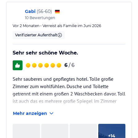
Gabi
(
56-60
)
10
Bewertungen
Vor 2 Monaten • Verreist als Familie im Juni 2026
Verifizierter Aufenthalt
Sehr sehr schöne Woche.
6
/ 6
Sehr sauberes und gepflegtes hotel. Tolle große
Zimmer zum wohlfühlen. Dusche und Toilette
getrennt mit einem großen 2 Waschbecken davor. Toll
ist auch das es mehrere große Spiegel im Zimmer
gibt. Es gibt auch einen Fernseher im Wohnraum und
Mehr anzeigen
zusätzlich einen im Schlafzimmer. Hat man auch nicht
überall.
+
14