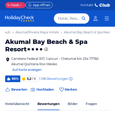
%
Deals
App öffnen
Kontakt
Hotel, Reiseziel
 Urlaub
Akumal/Riviera Maya Hotels
Akumal Bay Beach & Spa Resort
Akumal Bay Beach & Spa
Resort
Carretera Federal 307, Cancun - Chetumal km 254 77760
Akumal Quintana Roo Mexiko
Auf Karte anzeigen
1.596
Bewertungen
89%
5,2
/ 6
Bewerten
Hochladen
Merken
Hotelübersicht
Bewertungen
Bilder
Fragen