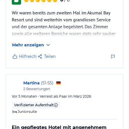
Wir waren bereits zum zweiten Mal im Akumal Bay
Resort und sind weiterhin vom grandiosen Service
und der gesamten Anlage begeistert. Das Zimmer
sowie alle weiteren Bereiche waren stets sehr sauber
und gepflegt, das Essen reichhaltig und sehr lecker
Mehr anzeigen
und der Service hervorragend. Kleinere Probleme
wurden sofort behoben. Als wir dort waren, war leider
Hilfreich
Teilen
viel Seegras im Meer und am Strand (wurde am
Strand täglich weggeräumt), aber dafür kann das
Hotel ja nichts. Auf jeden Fall Schorchelsachen und
Badeschuhe mitnehmen,…
Martina
(
51-55
)
2
Bewertungen
Vor 5 Monaten • Verreist als Paar im März 2026
Verifizierter Aufenthalt
Juniorsuite
Ein gepflegtes Hotel mit angenehmem