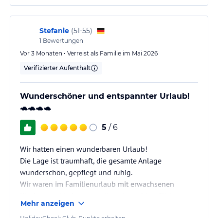
Stefanie
(
51-55
)
1
Bewertungen
Vor 3 Monaten • Verreist als Familie im Mai 2026
Verifizierter Aufenthalt
Wunderschöner und entspannter Urlaub!
🐢🐢🐢🐢
5
/ 6
Wir hatten einen wunderbaren Urlaub!
Die Lage ist traumhaft, die gesamte Anlage
wunderschön, gepflegt und ruhig.
Wir waren im Familienurlaub mit erwachsenen
Kindern und haben uns alle sehr wohl gefühlt.
Mehr anzeigen
Gerne kommen wir wieder!