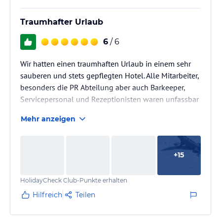
Traumhafter Urlaub
6
/ 6
Wir hatten einen traumhaften Urlaub in einem sehr
sauberen und stets gepflegten Hotel. Alle Mitarbeiter,
besonders die PR Abteilung aber auch Barkeeper,
Servicepersonal und Rezeptionisten waren unfassbar
freundlich! Das Essen war alles in allem sehr gut im
Mehr anzeigen
buffet. Zudem hatten wir die Möglichkeit jeden
Abend in einem der vier a la cart Restaurants zu
essen. Jeden Abend gab es einen Live Pianisten und
+
15
anschließend Live Bands.
HolidayCheck Club-Punkte erhalten
Hilfreich
Teilen