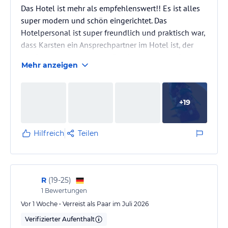
Das Hotel ist mehr als empfehlenswert!! Es ist alles
super modern und schön eingerichtet. Das
Hotelpersonal ist super freundlich und praktisch war,
dass Karsten ein Ansprechpartner im Hotel ist, der
aus Deutschland kommt!! Es ging genügend Bars,
Mehr anzeigen
darunter auch eine, die 24/7 offen hat. Mega finde ich
auch den kostenlosen Zimmerservice 24/7! Die
Spezialitätenrestaurants sind auch super! Ein
+
19
weiterer Pluspunkt sind die Schildkröten, die zu
meiner Urlaubszeit am Strand Eier gelegt haben; ein
wahres Highlight!! Mega…
Hilfreich
Teilen
R
(
19-25
)
1
Bewertungen
Vor 1 Woche • Verreist als Paar im Juli 2026
Verifizierter Aufenthalt