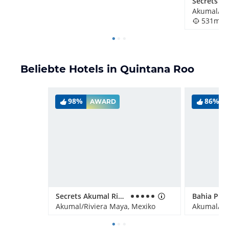
Akumal/Ri
531m
Beliebte Hotels in Quintana Roo
98%
86%
AWARD
Secrets Akumal Riviera Maya - Adults only
Akumal/Riviera Maya, Mexiko
Akumal/Ri