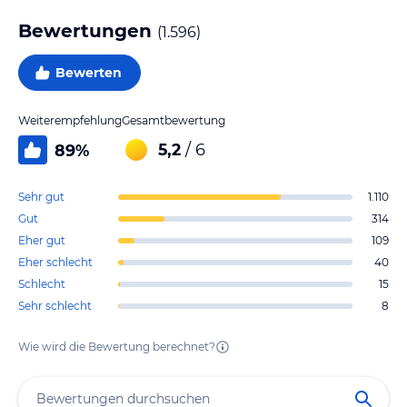
Bewertungen
(
1.596
)
Bewerten
Weiterempfehlung
Gesamtbewertung
5,2
/ 6
89
%
Sehr gut
1.110
Gut
314
Eher gut
109
Eher schlecht
40
Schlecht
15
Sehr schlecht
8
Wie wird die Bewertung berechnet?