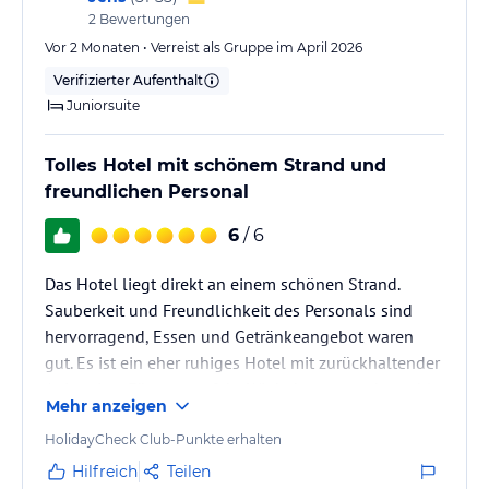
2
Bewertungen
Vor 2 Monaten • Verreist als Gruppe im April 2026
Verifizierter Aufenthalt
Juniorsuite
Tolles Hotel mit schönem Strand und
freundlichen Personal
6
/ 6
Das Hotel liegt direkt an einem schönen Strand.
Sauberkeit und Freundlichkeit des Personals sind
hervorragend, Essen und Getränkeangebot waren
gut. Es ist ein eher ruhiges Hotel mit zurückhaltender
Animation. Für uns perfekt. Wir haben uns sehr wohl
Mehr anzeigen
gefühlt und kommen gern wieder.
HolidayCheck Club-Punkte erhalten
Hilfreich
Teilen