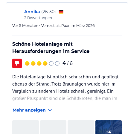
Annika
(
26-30
)
3
Bewertungen
Vor 5 Monaten • Verreist als Paar im März 2026
Schöne Hotelanlage mit
Herausforderungen im Service
4
/ 6
Die Hotelanlage ist optisch sehr schön und gepflegt,
ebenso der Strand. Trotz Braunalgen wurde hier im
Vergleich zu anderen Hotels schnell gereinigt. Ein
großer Pluspunkt sind die Schildkröten, die man im
Wasser beobachten kann. Das Riff in Akumal ist
Mehr anzeigen
allerdings leider stark beschädigt und daher
enttäuschend.
+
4
Die Zimmer sind modern, sauber und alle mit