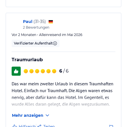
Paul
(
31-35
)
2
Bewertungen
Vor 2 Monaten • Alleinreisend im Mai 2026
Verifizierter Aufenthalt
Traumurlaub
6
/ 6
Das war meim zweiter Urlaub in diesem Traumhaften
Hotel. Einfach nur Traumhaft. Die Algen waren etwas
nervig, aber dafür kann das Hotel. Im Gegenteil, es
wurde Alles daran gelegt, die Algen wegzuräumen.
Für uns als Urlauber, sber vorallem für die
Mehr anzeigen
Schildkröten. Und das macht mir dieses Hotel noch
1000x symphatischer.
Hilfreich
Teilen