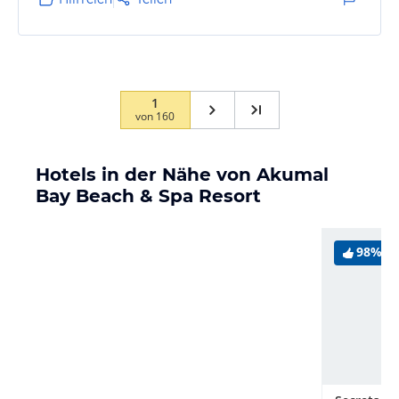
Ich kann absolut nichts Negatives sagen, außer dass
der Urlaub wieder vorbei war.
Super freundliches Personal, die immer (egal welche
Uhrzeit) die Fragen, an der Rezeption, beantwortet
haben und Tipps…
1
von
160
Hotels in der Nähe von Akumal
Bay Beach & Spa Resort
98%