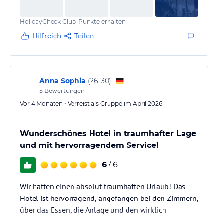
Meerblick – grundsätzlich sehr schön. Allerdings sind
HolidayCheck Club-Punkte erhalten
sie spürbar feucht, was den Aufenthalt etwas
beeinträchtigt. Positiv sind auch die kleineren,
Hilfreich
Teilen
ruhigeren Pools…
Anna Sophia
(
26-30
)
5
Bewertungen
Vor 4 Monaten • Verreist als Gruppe im April 2026
Wunderschönes Hotel in traumhafter Lage
und mit hervorragendem Service!
6
/ 6
Wir hatten einen absolut traumhaften Urlaub! Das
Hotel ist hervorragend, angefangen bei den Zimmern,
über das Essen, die Anlage und den wirklich