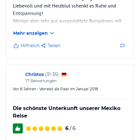
Liebevoll und mit Herzblut schenkt es Ruhe und
Entspannung!
Wenige aber sehr gut ausgestattete Bungalows mit
allem was es braucht um sich rund um Wohl zu
Mehr anzeigen
fühlen.
Strand, Sport und Kultur in der Nähe
Hilfreich
Teilen
Christos
(
31-35
)
77
Bewertungen
Vor 8 Jahren • Verreist als Paar im Januar 2018
Die schönste Unterkunft unserer Mexiko
Reise
6
/ 6