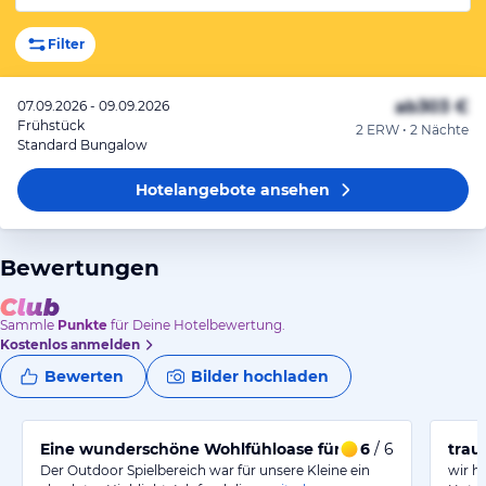
Filter
ab
303 €
07.09.2026 - 09.09.2026
Frühstück
2 ERW • 2 Nächte
Standard Bungalow
Hotelangebote
ansehen
Bewertungen
Sammle
Punkte
für Deine Hotelbewertung.
Kostenlos anmelden
Bewerten
Bilder hochladen
Eine wunderschöne Wohlfühloase für große und kleine 
6
/ 6
trau
Der Outdoor Spielbereich war für unsere Kleine ein
wir h