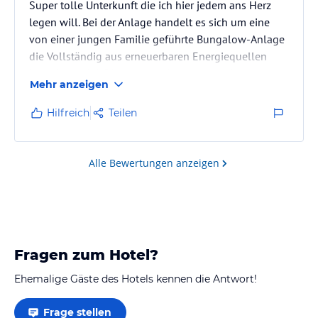
Super tolle Unterkunft die ich hier jedem ans Herz
legen will. Bei der Anlage handelt es sich um eine
von einer jungen Familie geführte Bungalow-Anlage
die Vollständig aus erneuerbaren Energiequellen
betrieben wird. Die gesamte Anlage ist auf
Mehr anzeigen
Nachhaltigkeit getrimmt und verzichtet dabei auf
keinerlei Annehmlichkeiten. Auch sehr zu Empfehlen
Hilfreich
Teilen
ist das Abendessen zu dem man sich vorab einen
Tisch reservieren sollte.
Alle Bewertungen anzeigen
Fragen zum Hotel?
Ehemalige Gäste des Hotels kennen die Antwort!
Frage stellen