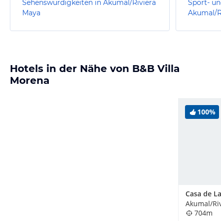
Sehenswürdigkeiten in Akumal/Riviera
Sport- un
Maya
Akumal/R
Hotels in der Nähe von B&B Villa
Morena
100%
Akumal/Ri
704m