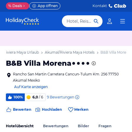
%
Deals
App öffnen
Kontakt
Hotel, Reiseziel
l/Riviera Maya Urlaub
Akumal/Riviera Maya Hotels
B&B Villa Morena
B&B Villa Morena
Rancho San Martin Carretera Cancun-Tulum Km. 256 77750
Akumal Mexiko
Auf Karte anzeigen
9
Bewertungen
100%
6,0
/ 6
Bewerten
Hochladen
Merken
Hotelübersicht
Bewertungen
Bilder
Fragen