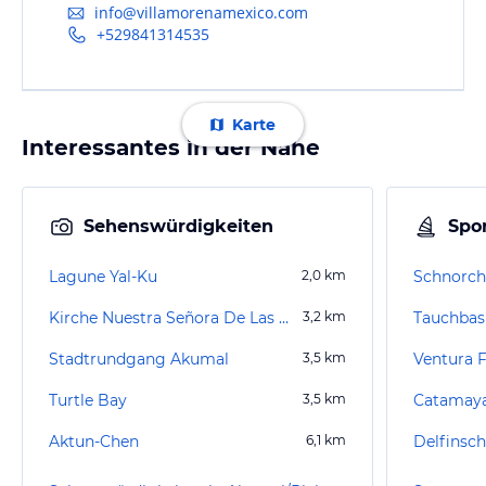
info@villamorenamexico.com
+529841314535
Karte
Interessantes in der Nähe
Sehenswürdigkeiten
Spor
Lagune Yal-Ku
2,0
km
Schnorch
Kirche Nuestra Señora De Las Nieves
3,2
km
Tauchbasi
Stadtrundgang Akumal
3,5
km
Ventura F
Turtle Bay
3,5
km
Catamay
Aktun-Chen
6,1
km