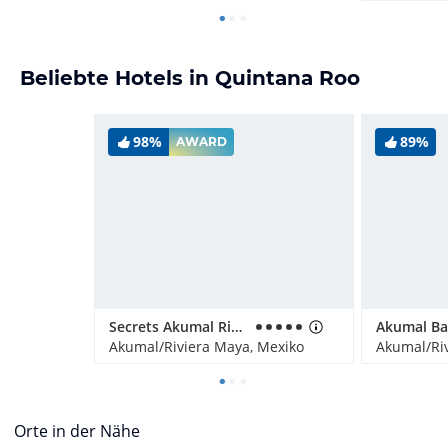
Beliebte Hotels in Quintana Roo
98%
89%
AWARD
Secrets Akumal Riviera Maya - Adults only
Akumal/Riviera Maya, Mexiko
Akumal/Ri
Orte in der Nähe