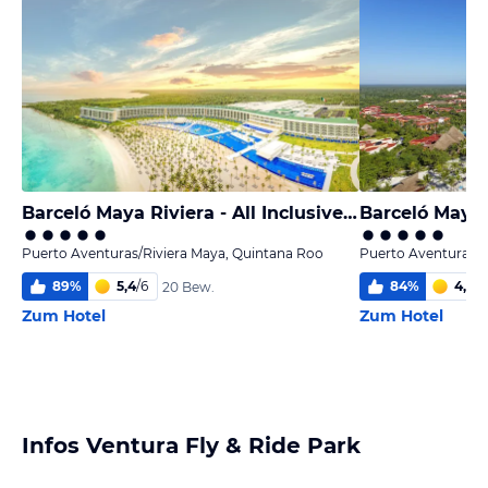
Barceló Maya Riviera - All Inclusive Adults Only
Barceló Maya
Puerto Aventuras/Riviera Maya, Quintana Roo
Puerto Aventuras/R
89
%
5,4
/
6
84
%
4,5
/
6
20 Bew.
Zum Hotel
Zum Hotel
Infos Ventura Fly & Ride Park