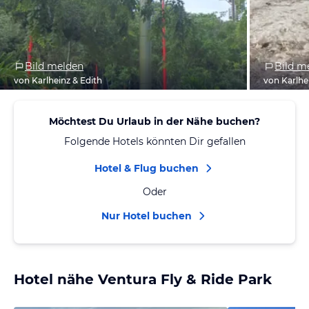
Bild melden
Bild m
von Karlheinz & Edith
von Karlhe
Möchtest Du Urlaub in der Nähe buchen?
Folgende Hotels könnten Dir gefallen
Hotel & Flug buchen
Oder
Nur Hotel buchen
Hotel nähe Ventura Fly & Ride Park