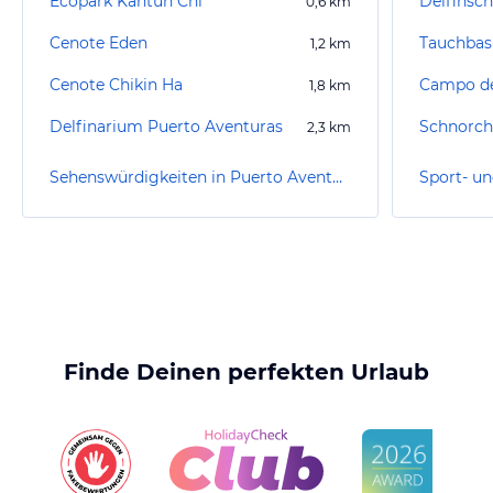
Ecopark Kantun Chi
0,6
km
Cenote Eden
Tauchbasi
1,2
km
Cenote Chikin Ha
1,8
km
Delfinarium Puerto Aventuras
Schnorch
2,3
km
Sehenswürdigkeiten in Puerto Aventuras/Riviera Maya
Finde Deinen perfekten Urlaub