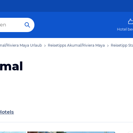
Hotel be
al/Riviera Maya Urlaub
Reisetipps Akumal/Riviera Maya
Reisetipp S
umal
Hotels