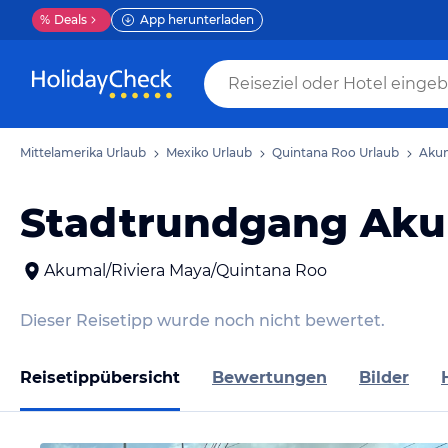
%
Deals
App herunterladen
Mittelamerika Urlaub
Mexiko Urlaub
Quintana Roo Urlaub
Akum
Stadtrundgang Ak
Akumal/Riviera Maya/Quintana Roo
Dieser Reisetipp wurde noch nicht bewertet.
Reisetippübersicht
Bewertungen
Bilder