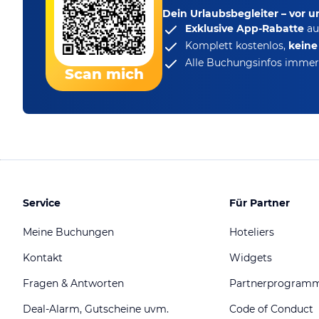
Dein Urlaubsbegleiter – vor 
Exklusive App-Rabatte
au
Komplett kostenlos,
kein
Alle Buchungsinfos immer 
Scan mich
Service
Für Partner
Meine Buchungen
Hoteliers
Kontakt
Widgets
Fragen & Antworten
Partnerprogram
Deal-Alarm, Gutscheine uvm.
Code of Conduct