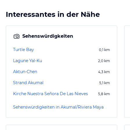
Interessantes in der Nähe
Sehenswürdigkeiten
Turtle Bay
0,1
km
Lagune Yal-Ku
2,0
km
Aktun-Chen
4,3
km
Strand Akumal
5,1
km
Kirche Nuestra Señora De Las Nieves
5,8
km
Sehenswürdigkeiten in Akumal/Riviera Maya