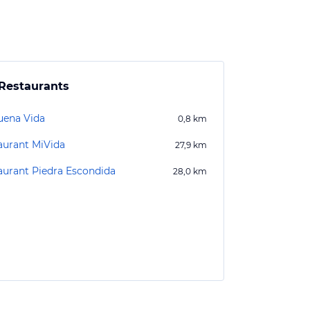
Restaurants
uena Vida
0,8
km
aurant MiVida
27,9
km
aurant Piedra Escondida
28,0
km