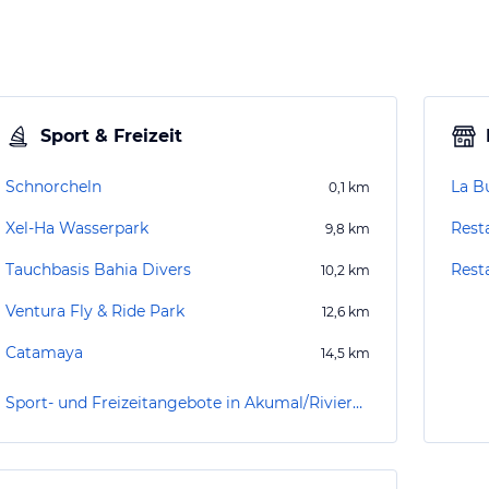
Sport & Freizeit
Schnorcheln
La B
0,1
km
Xel-Ha Wasserpark
Rest
9,8
km
Tauchbasis Bahia Divers
Rest
10,2
km
Ventura Fly & Ride Park
12,6
km
Catamaya
14,5
km
Sport- und Freizeitangebote in Akumal/Riviera Maya