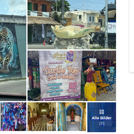
Bild melden
von Bassel
Bild melden
von Ari und Sonne
Alle Bilder
(
31
)