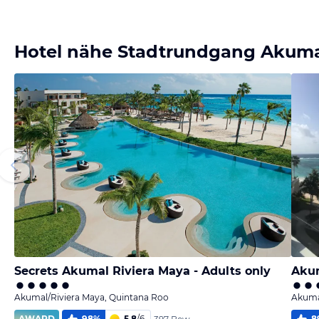
Bild
Bild
Bild
Bild
melden
melden
melden
melden
von Burkhard
von Svetlana
von Svetlana
von Svetlana
Hotel nähe Stadtrundgang Akum
Secrets Akumal Riviera Maya - Adults only
Akum
Akumal/Riviera Maya, Quintana Roo
Akuma
AWARD
98
%
5,8
/
6
8