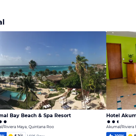
Bild
Bild
Bild
melden
melden
melden
von Svetlana
von Svetlana
von Svetlana
al
al Bay Beach & Spa Resort
Hotel Akum
l/Riviera Maya, Quintana Roo
Akumal/Riviera
9
%
5,2
/
6
100
%
5