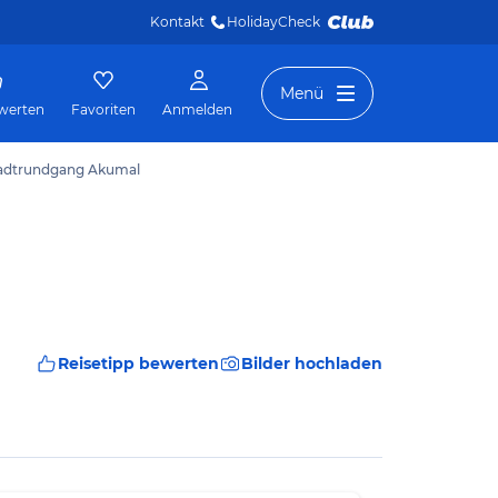
Kontakt
HolidayCheck 
Menü
werten
Favoriten
Anmelden
tadtrundgang Akumal
Reisetipp bewerten
Bilder hochladen