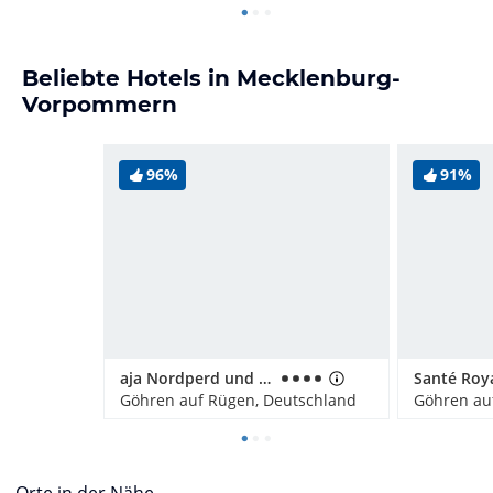
Beliebte Hotels in Mecklenburg-
Vorpommern
96%
91%
aja Nordperd und Villen Göhren
Göhren auf Rügen, Deutschland
Göhren au
Orte in der Nähe