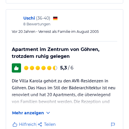
Uschi
(
36-40
)
8
Bewertungen
Vor 20 Jahren • Verreist als Familie im August 2005
Apartment im Zentrum von Göhren,
trotzdem ruhig gelegen
5,3
/ 6
Die Villa Karola gehört zu den AVR-Residenzen in
Göhren. Das Haus im Stil der Bäderarchitektur ist neu
renoviert und hat 20 Apartments, die überwiegend
von Familien bewohnt werden. Die Rezeption und
das Kurzentrum mit Hallenbad/Sauna sind im
Mehr anzeigen
Haupthaus (2 Häuser nebenan), die Einrichtung der
Apartments ist gut.
Hilfreich
Teilen
Benutzung von Hallenbad/Sauna ist gratis. Es gibt