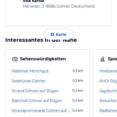
Villa Karola
Marienstr. 3 18586 Göhren Deutschland
Karte
Interessantes in der Nähe
Sehenswürdigkeiten
Spor
Halbinsel Mönchgut
0,3
km
Inselparad
Seebrücke Göhren
0,3
km
Strand Göhren auf Rügen
0,4
km
Bahnhof Göhren auf Rügen
0,4
km
Strandpromenade Göhren auf Rügen
0,4
km
Radfahre