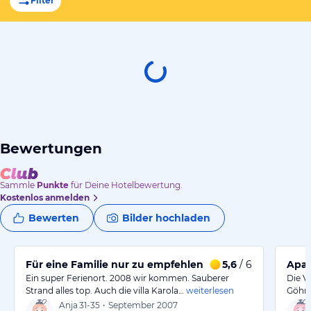
Filter
Bewertungen
Sammle
Punkte
für Deine Hotelbewertung.
Kostenlos anmelden
Bewerten
Bilder hochladen
Für eine Familie nur zu empfehlen
5,6
/ 6
Apar
Ein super Ferienort. 2008 wir kommen. Sauberer
Die V
Strand alles top. Auch die villa Karola…
weiterlesen
Göhre
Anja
31-35
•
September 2007