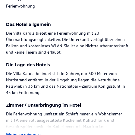
Ferienwohnung
Das Hotel allgemein
Die Villa Karola bietet eine Ferienwohnung mit 20
Übernachtungsmöglichkeiten. Die Unterkunft verfügt über einen
Balkon und kostenloses WLAN. Sie ist eine Nichtraucherunterkunft
und keine Feiern sind erlaubt.
Die Lage des Hotels
Die Villa Karola befindet sich in Göhren, nur 500 Meter vom
Nordstrand entfernt. In der Umgebung liegen die Naturbühne
Ralswiek in 33 km und das Nationalpark-Zentrum Königsstuhl in
43 km Entfernung.
Zimmer / Unterbringung im Hotel
Die Ferienwohnung umfasst ein Schlafzimmer, ein Wohnzimmer
mit TV, eine voll ausgestattete Küche mit Kühlschrank und
Geschirrspüler sowie ein Badezimmer mit Haartrockner.
Handtücher und Bettwäsche werden bereitgestellt.
Mehr anzeigen