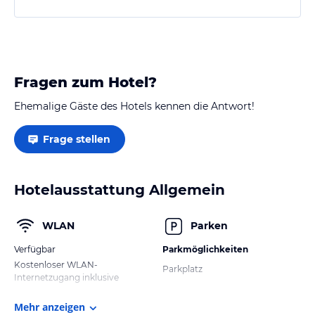
einen Brötchenservice.
Gastronomietip: von der Hauptstraße weg in die
Seitenstraßen, hier finden sich sehr gute kleine
Fragen zum Hotel?
Lokale, z.B. neben dem Rookhus die…
Ehemalige Gäste des Hotels kennen die Antwort!
Frage stellen
Hotelausstattung Allgemein
WLAN
Parken
Verfügbar
Parkmöglichkeiten
Kostenloser WLAN-
Parkplatz
Internetzugang inklusive
Mehr anzeigen