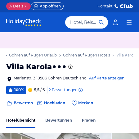
%
Deals
App öffnen
Kontakt
Hotel, Reiseziel
ub
Göhren auf Rügen Urlaub
Göhren auf Rügen Hotels
Villa Karola
Villa Karola
Marienstr. 3 18586 Göhren Deutschland
Auf Karte anzeigen
2
Bewertungen
100%
5,5
/ 6
Bewerten
Hochladen
Merken
Hotelübersicht
Bewertungen
Fragen