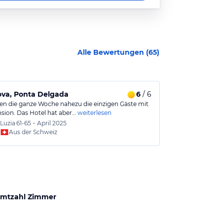
Alle Bewertungen (
65
)
ova, Ponta Delgada
6
/ 6
Nochmal übe
en die ganze Woche nahezu die einzigen Gäste mit
Sehr laut, in d
sion. Das Hotel hat aber…
weiterlesen
Lage sehr gut, 
Luzia
61-65
•
April 2025
Jürgen
Aus der Schweiz
Aus
mtzahl Zimmer