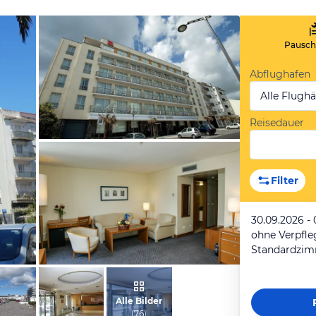
Pauscha
Abflughafen
Alle Flugh
Reisedauer
von Manfred, August 2017
Filter
30.09.2026 - 
ohne Verpfl
Standardzim
vom Hotelier, Mai 2016
Alle Bilder
(
76
)