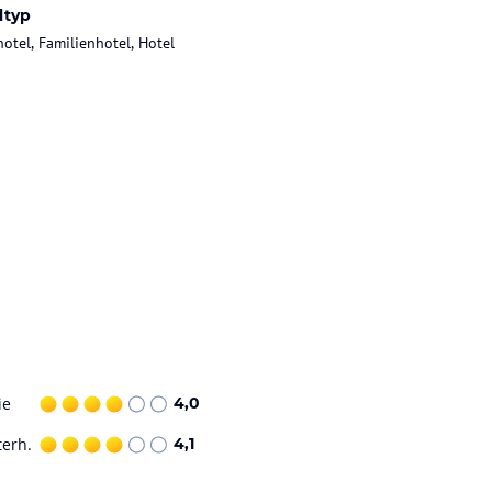
ltyp
hotel, Familienhotel, Hotel
ie
4,0
terh.
4,1