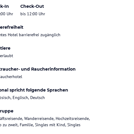
k-In
Check-Out
:00 Uhr
bis 12:00 Uhr
erefreiheit
tes Hotel barrierefrei zugänglich
tiere
 erlaubt
traucher- und Raucherinformation
raucherhotel
onal spricht folgende Sprachen
ösisch, Englisch, Deutsch
gruppe
äftsreisende, Wanderreisende, Hochzeitsreisende,
 zu zweit, Familie, Singles mit Kind, Singles