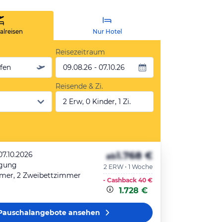
lreisen
Nur Hotel
Reisezeitraum
äfen
09.08.26 - 07.10.26
Reisende & Zi.
2 Erw, 0 Kinder, 1 Zi.
1.768 €
07.10.2026
ab
egung
2 ERW • 1 Woche
mer, 2 Zweibettzimmer
- Cashback
40 €
1.728 €
Pauschalangebote
ansehen