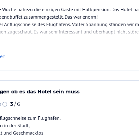
e Woche nahezu die einzigen Gäste mit Halbpension. Das Hotel ha
Abendbuffet zusammengestellt. Das war enorm!
 der Anflugschneise des Flughafens. Voller Spannung standen wi
n zugeschaut. Es war sehr interessant und überhaupt nicht störe
lafen konnten wir trotzdem bestens!
tte es immer einen Korb mit Äpfeln. Jeden Tag konnten wir…
len
gen ob es das Hotel sein muss
3
/ 6
influgschneise zum Flughafen.
n in der Stadt,
lt und Geschmacklos