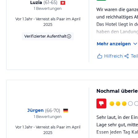
Luzia
(
61-65
)
1
Bewertungen
Wir waren die ganz
und reichhaltiges 
Vor 1 Jahr • Verreist als Paar im April
Das Hotel liegt in
2025
haben den Landunge
Verifizierter Aufenthalt
Uhr bis 23 Uhr. Sch
Mehr anzeigen
An der Rezeption ha
Hilfreich
Tei
Nochmal überle
Jürgen
(
66-70
)
Sehr laut, in der E
1
Bewertungen
Lage sehr gut, mitte
Vor 1 Jahr • Verreist als Paar im April
Essen jeden Tag Ka
2025