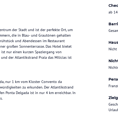
Chec
ab 14
Barri
entrum der Stadt und ist der perfekte Ort, um
Gesam
mmern, die in Blau- und Grautönen gehalten
 Frühstück und Abendessen im Restaurant
Haus
ner großen Sonnenterrasse. Das Hotel bietet
Nicht
s ist nur einen kurzen Spaziergang von
nd der Atlantikstrand Praia das Milícias ist
Nich
Nicht
Pers
gada, nur 1 km vom Kloster Convento da
Franz
swürdigkeiten zu erkunden. Der Atlantikstrand
fen Ponta Delgada ist in nur 4 km erreichbar. In
Ziel
s.
Gesch
Urlaub
richtet. Sie sind in Blau- und Grautönen