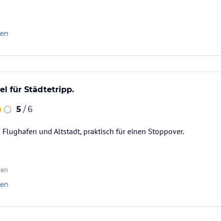
len
l für Städtetripp.
5
/ 6
Flughafen und Altstadt, praktisch für einen Stoppover.
ten
len