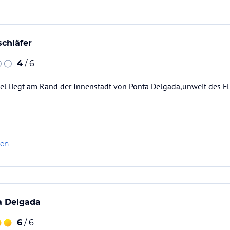
schläfer
4
/ 6
el liegt am Rand der Innenstadt von Ponta Delgada,unweit des Fl
len
a Delgada
6
/ 6