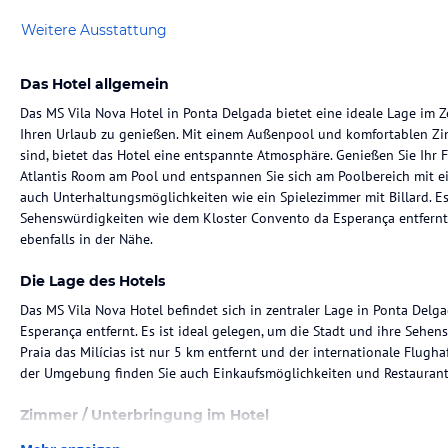
Weitere Ausstattung
Das Hotel allgemein
Das MS Vila Nova Hotel in Ponta Delgada bietet eine ideale Lage im Z
Ihren Urlaub zu genießen. Mit einem Außenpool und komfortablen Zi
sind, bietet das Hotel eine entspannte Atmosphäre. Genießen Sie Ihr
Atlantis Room am Pool und entspannen Sie sich am Poolbereich mit ei
auch Unterhaltungsmöglichkeiten wie ein Spielezimmer mit Billard. E
Sehenswürdigkeiten wie dem Kloster Convento da Esperança entfernt u
ebenfalls in der Nähe.
Die Lage des Hotels
Das MS Vila Nova Hotel befindet sich in zentraler Lage in Ponta Del
Esperança entfernt. Es ist ideal gelegen, um die Stadt und ihre Sehen
Praia das Milícias ist nur 5 km entfernt und der internationale Flugha
der Umgebung finden Sie auch Einkaufsmöglichkeiten und Restaurant
Zimmer / Unterbringung im Hotel
Die Zimmer im MS Vila Nova Hotel sind komfortabel und stilvoll einge