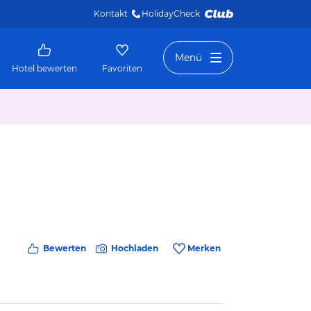
Kontakt
HolidayCheck 
Menü
Hotel bewerten
Favoriten
Bewerten
Hochladen
Merken