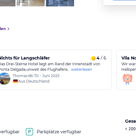
den
Nichts für Langschläfer
4
/ 6
Vila N
Das Drei-Sterne Hotel liegt am Rand der Innenstadt von
Wir war
Ponta Delgada,unweit des Flughafens…
weiterlesen
Halbpen
Thomas
66-70
•
Juni 2025
Aus Deutschland
Gesa
< 200
verfügbar
Parkplätze verfügbar