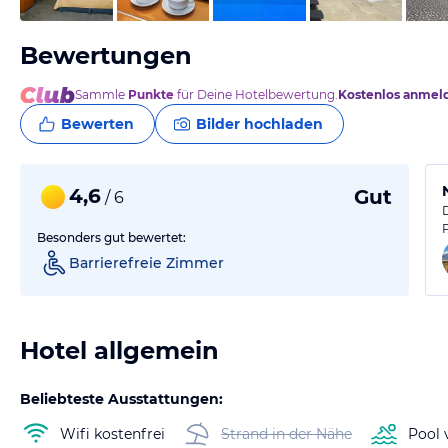
Bewertungen
Sammle
Punkte
für Deine Hotelbewertung.
Kostenlos anmel
Bewerten
Bilder hochladen
4,6
Gut
/ 6
Besonders gut bewertet:
Barrierefreie Zimmer
Hotel allgemein
Beliebteste Ausstattungen:
Wifi kostenfrei
Strand in der Nähe
Pool 