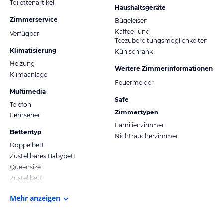
Toilettenartikel
Haushaltsgeräte
Zimmerservice
Bügeleisen
Kaffee- und
Verfügbar
Teezubereitungsmöglichkeiten
Klimatisierung
Kühlschrank
Heizung
Weitere Zimmerinformationen
Klimaanlage
Feuermelder
Multimedia
Safe
Telefon
Zimmertypen
Fernseher
Familienzimmer
Bettentyp
Nichtraucherzimmer
Doppelbett
Zustellbares Babybett
Queensize
Zustellbett
Mehr anzeigen