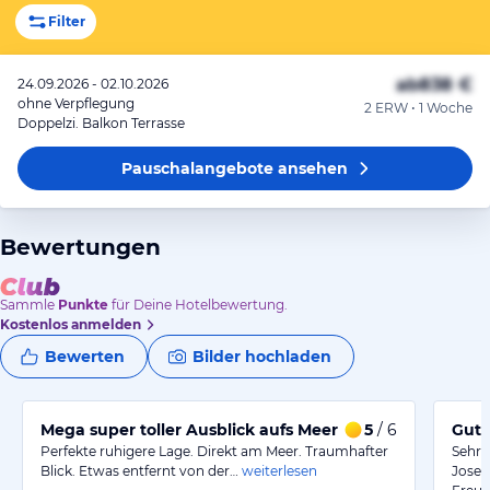
Filter
ab
838 €
24.09.2026 - 02.10.2026
ohne Verpflegung
2 ERW • 1 Woche
Doppelzi. Balkon Terrasse
Pauschalangebote
ansehen
Bewertungen
Sammle
Punkte
für Deine Hotelbewertung.
Kostenlos anmelden
Bewerten
Bilder hochladen
Mega super toller Ausblick aufs Meer
5
/ 6
Gute
Perfekte ruhigere Lage. Direkt am Meer. Traumhafter
Sehr 
Blick. Etwas entfernt von der…
weiterlesen
Josep