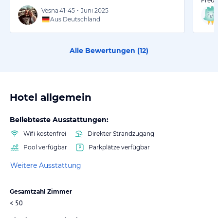
Freun
Vesna
41-45
•
Juni 2025
Aus Deutschland
Alle Bewertungen (
12
)
Hotel allgemein
Beliebteste Ausstattungen:
Wifi kostenfrei
Direkter Strandzugang
Pool verfügbar
Parkplätze verfügbar
Weitere Ausstattung
Gesamtzahl Zimmer
< 50