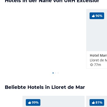
Hotels in der Nähe von URH Excelsior
96%
Hotel Mar
Lloret de 
77m
Beliebte Hotels in Lloret de Mar
99%
81%