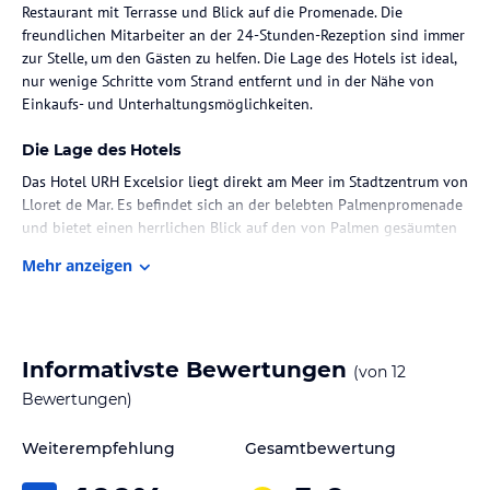
Restaurant mit Terrasse und Blick auf die Promenade. Die
freundlichen Mitarbeiter an der 24-Stunden-Rezeption sind immer
zur Stelle, um den Gästen zu helfen. Die Lage des Hotels ist ideal,
nur wenige Schritte vom Strand entfernt und in der Nähe von
Einkaufs- und Unterhaltungsmöglichkeiten.
Die Lage des Hotels
Das Hotel URH Excelsior liegt direkt am Meer im Stadtzentrum von
Lloret de Mar. Es befindet sich an der belebten Palmenpromenade
und bietet einen herrlichen Blick auf den von Palmen gesäumten
Strand. Die Umgebung bietet zahlreiche Einkaufs- und
Mehr anzeigen
Unterhaltungsmöglichkeiten und die nächste Anbindung an das
öffentliche Verkehrsnetz ist nur etwa 100 m entfernt. Der Bahnhof
von Blanes ist ca. 6 km entfernt und der Flughafen Barcelona ist in
etwa 70 Minuten erreichbar.
Informativste Bewertungen
(von
12
Zimmer / Unterbringung im Hotel
Bewertungen)
Die Zimmer im Hotel URH Excelsior sind klimatisiert und
minimalistisch eingerichtet. Sie verfügen über Fliesenböden,
Weiterempfehlung
Gesamtbewertung
moderne Möbel und eine eigene Terrasse. Zur Ausstattung
gehören ein Flachbild-TV, kostenloses WLAN und ein eigenes Bad