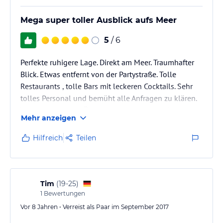
Hinweis:
Verfasst von HolidayCheck mit Hilfe von KI. Alle
Angaben ohne Gewähr. Bitte lies vor der Buchung die
Mega super toller Ausblick aufs Meer
verbindlichen
Angebotsdetails
des jeweiligen Veranstalters.
5
/ 6
Perfekte ruhigere Lage. Direkt am Meer. Traumhafter
Blick. Etwas entfernt von der Partystraße. Tolle
Restaurants , tolle Bars mit leckeren Cocktails. Sehr
tolles Personal und bemüht alle Anfragen zu klären.
Wir haben nur mit Übernachtung gebucht , für uns
Mehr anzeigen
total ausreichend da es viele Möglichkeiten gibt zum
Frühstücken . Sauber. Bequeme Betten . Der Strand
Hilfreich
Teilen
sensationell, mini Kies und das Wasser traumhaft
sauber . Lohnt sich auf alle Fälle.
Tim
(
19-25
)
1
Bewertungen
Vor 8 Jahren • Verreist als Paar im September 2017