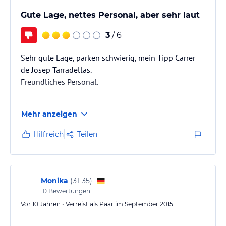
Gute Lage, nettes Personal, aber sehr laut
3
/ 6
Sehr gute Lage, parken schwierig, mein Tipp Carrer
de Josep Tarradellas.
Freundliches Personal.
Aber:
Mehr anzeigen
Sehr laut, Wände sind so dünn dass man die
Nachbarn bei allem hört. Frühstück sehr billig.
Hilfreich
Teilen
Bettwäsche hatte Flecken.
Monika
(
31-35
)
10
Bewertungen
Vor 10 Jahren • Verreist als Paar im September 2015