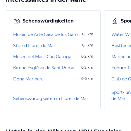
Sehenswürdigkeiten
Spor
Museo de Arte Casa de los Gatos / Katzenmuseum
0,1
km
Water Wo
Strand Lloret de Mar
0,1
km
Besttenni
Museu del Mar - Can Garriga
0,2
km
Marinela
Kirche Església de Sant Romà
0,2
km
Enduro T
Dona Marinera
0,6
km
Club de G
Sport- un
Sehenswürdigkeiten in Lloret de Mar
de Mar