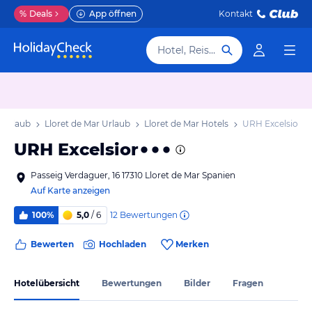
%
Deals
App öffnen
Kontakt
Hotel, Reiseziel
 Urlaub
Lloret de Mar Urlaub
Lloret de Mar Hotels
URH Excelsior
URH Excelsior
Passeig Verdaguer, 16 17310 Lloret de Mar Spanien
Auf Karte anzeigen
12
Bewertungen
100%
5,0
/ 6
Bewerten
Hochladen
Merken
Hotelübersicht
Bewertungen
Bilder
Fragen