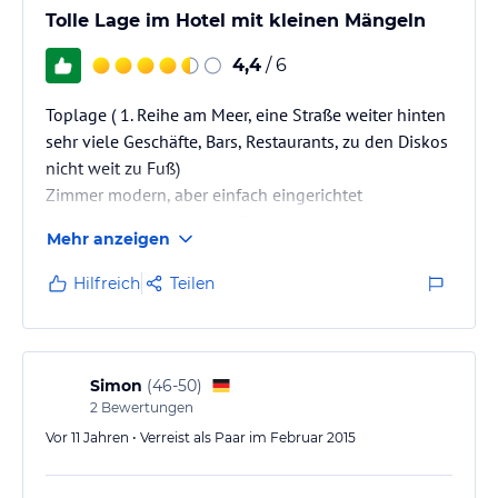
Tolle Lage im Hotel mit kleinen Mängeln
4,4
/ 6
Toplage ( 1. Reihe am Meer, eine Straße weiter hinten
sehr viele Geschäfte, Bars, Restaurants, zu den Diskos
nicht weit zu Fuß)
Zimmer modern, aber einfach eingerichtet
(Stahlrorhbetten), kleiner TV mit 5 deutschen
Mehr anzeigen
Sendern, Bad klein und nicht ordentlich renoviert,
aber o.k. etwas hellhörig.
Hilfreich
Teilen
Lift o.k, Treppenhaus blättern alle Tapeten ab -
schade!
Frühstück klein, aber für uns völlig ausreichend
(Salamis, Schinken, Käse / Würstl, Rührei, Gemüse /
Simon
(
46-50
)
Joghurtbecher, Obst / Marmelade, Butter, Honig-
2
Bewertungen
Schälchen/ div.…
Vor 11 Jahren • Verreist als Paar im Februar 2015