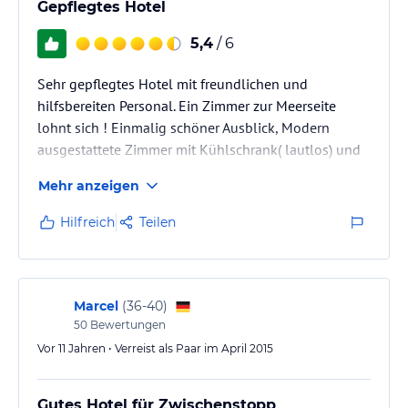
Gepflegtes Hotel
5,4
/ 6
Sehr gepflegtes Hotel mit freundlichen und
hilfsbereiten Personal. Ein Zimmer zur Meerseite
lohnt sich ! Einmalig schöner Ausblick, Modern
ausgestattete Zimmer mit Kühlschrank( lautlos) und
Kapselkaffeemaschine.Große bodenerdige
Mehr anzeigen
Dusche.Flachbildschirm( vier deutsche Sender)
Hilfreich
Teilen
Marcel
(
36-40
)
50
Bewertungen
Vor 11 Jahren • Verreist als Paar im April 2015
Gutes Hotel für Zwischenstopp