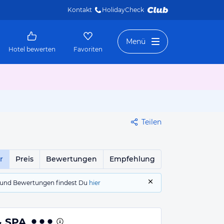
Kontakt
HolidayCheck 
Menü
Hotel bewerten
Favoriten
Teilen
r
Preis
Bewertungen
Empfehlung
gs und Bewertungen findest Du
hier
& SPA