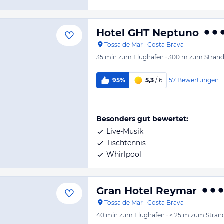
Hotel GHT Neptuno
Tossa de Mar
·
Costa Brava
35 min
zum Flughafen
·
300 m
zum Stran
57
Bewertungen
95%
5,3
/ 6
Besonders gut bewertet:
Live-Musik
Tischtennis
Whirlpool
Gran Hotel Reymar
Tossa de Mar
·
Costa Brava
40 min
zum Flughafen
·
< 25 m
zum Stran