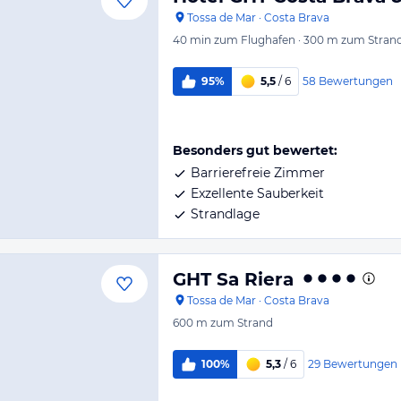
Tossa de Mar
·
Costa Brava
40 min
zum Flughafen
·
300 m
zum Stran
58
Bewertungen
95%
5,5
/ 6
Besonders gut bewertet:
Barrierefreie Zimmer
Exzellente Sauberkeit
Strandlage
GHT Sa Riera
Tossa de Mar
·
Costa Brava
600 m
zum Strand
29
Bewertungen
100%
5,3
/ 6