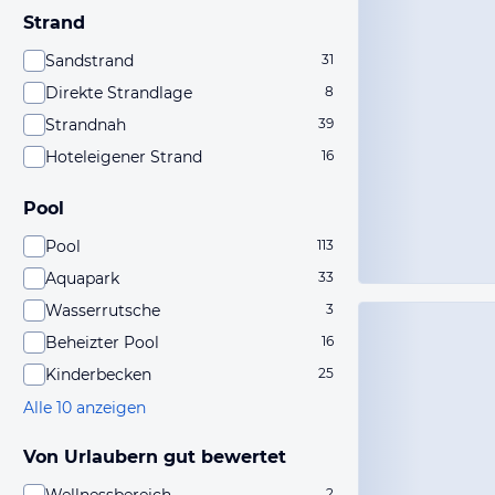
Strand
Sandstrand
31
Direkte Strandlage
8
Strandnah
39
Hoteleigener Strand
16
Pool
Pool
113
Aquapark
33
Wasserrutsche
3
Beheizter Pool
16
Kinderbecken
25
Alle 10 anzeigen
Von Urlaubern gut bewertet
2