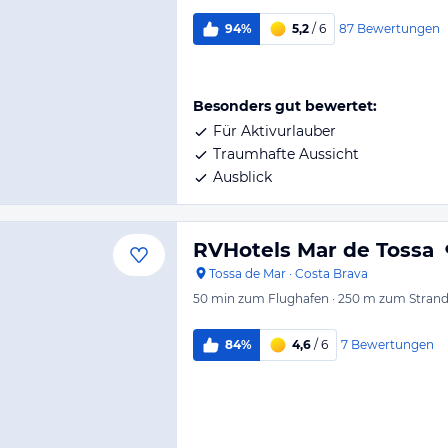
87
Bewertungen
94%
5,2
/ 6
Besonders gut bewertet:
Für Aktivurlauber
Traumhafte Aussicht
Ausblick
RVHotels Mar de Tossa
Tossa de Mar
·
Costa Brava
50 min
zum Flughafen
·
250 m
zum Stran
7
Bewertungen
84%
4,6
/ 6