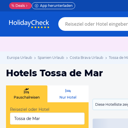
%
Deals
App herunterladen
Europa Urlaub
Spanien Urlaub
Costa Brava Urlaub
Tossa de M
Hotels Tossa de Mar
Pauschalreisen
Nur Hotel
Diese Hotelliste z
Reiseziel oder Hotel
Tossa de Mar