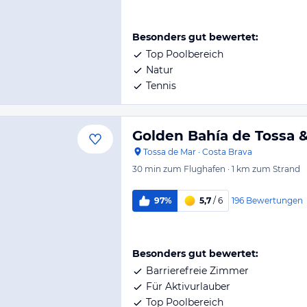
Besonders gut bewertet:
Top Poolbereich
Natur
Tennis
Golden Bahía de Tossa 
Tossa de Mar
·
Costa Brava
30 min
zum Flughafen
·
1 km
zum Strand
196
Bewertungen
97%
5,7
/ 6
Besonders gut bewertet:
Barrierefreie Zimmer
Für Aktivurlauber
Top Poolbereich