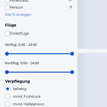
Ferienhaus
27
Pension
13
Alle 15 anzeigen
Flüge
Direktflüge
Du findest mit dieser Einstellung Flüge, die mit sehr
hoher Wahrscheinlichkeit Direktflüge sind. Bitte
Hinflug
:
0:00 - 24:00
prüfe vor der Buchung noch einmal die Flugdetails.
Rückflug
:
0:00 - 24:00
Verpflegung
beliebig
mind. Frühstück
mind. Halbpension