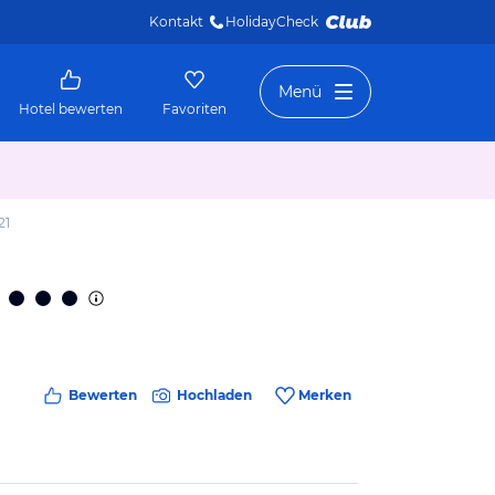
Kontakt
HolidayCheck 
Menü
Hotel bewerten
Favoriten
21
Bewerten
Hochladen
Merken