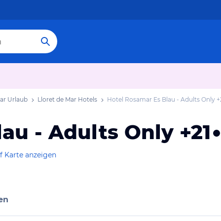
Mar Urlaub
Lloret de Mar Hotels
Hotel Rosamar Es Blau - Adults Only +
au - Adults Only +21
f Karte anzeigen
en