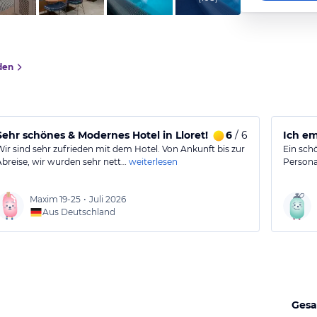
den
Sehr schönes & Modernes Hotel in Lloret! Für uns das beste,
6
/ 6
Ich em
Wir sind sehr zufrieden mit dem Hotel. Von Ankunft bis zur
Ein sch
Abreise, wir wurden sehr nett…
weiterlesen
Persona
Maxim
19-25
•
Juli 2026
Aus Deutschland
Gesa