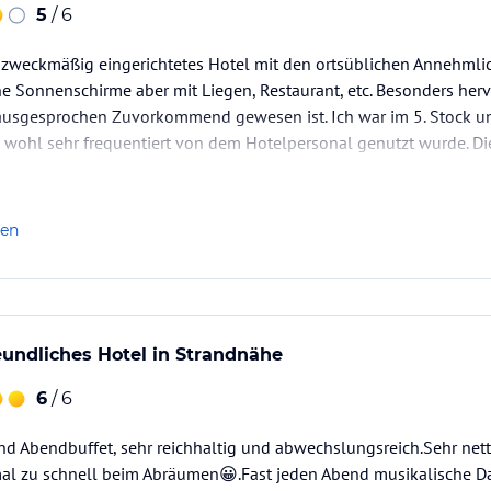
5
/ 6
zweckmäßig eingerichtetes Hotel mit den ortsüblichen Annehmlic
 Sonnenschirme aber mit Liegen, Restaurant, etc. Besonders herv
 ausgesprochen Zuvorkommend gewesen ist. Ich war im 5. Stock un
wohl sehr frequentiert von dem Hotelpersonal genutzt wurde. Die
nen Schlaf mehr finden konnte. Das wäre mein einzig negativ a
len
eundliches Hotel in Strandnähe
6
/ 6
und Abendbuffet, sehr reichhaltig und abwechslungsreich.Sehr ne
 zu schnell beim Abräumen😀.Fast jeden Abend musikalische Dar