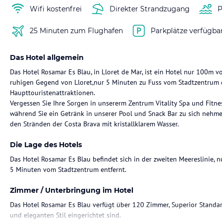
Wifi kostenfrei
Direkter Strandzugang
P
25 Minuten zum Flughafen
Parkplätze verfügba
Das Hotel allgemein
Das Hotel Rosamar Es Blau, in Lloret de Mar, ist ein Hotel nur 100m vo
ruhigen Gegend von Lloret,nur 5 Minuten zu Fuss vom Stadtzentrum en
Haupttouristenattraktionen.
Vergessen Sie Ihre Sorgen in unsererm Zentrum Vitality Spa und Fitnes
während Sie ein Getränk in unserer Pool und Snack Bar zu sich nehmen
den Stränden der Costa Brava mit kristallklarem Wasser.
Die Lage des Hotels
Das Hotel Rosamar Es Blau befindet sich in der zweiten Meereslinie,
5 Minuten vom Stadtzentrum entfernt.
Zimmer / Unterbringung im Hotel
Das Hotel Rosamar Es Blau verfügt über 120 Zimmer, Superior Stand
und eleganten Stil eingerichtet sind.