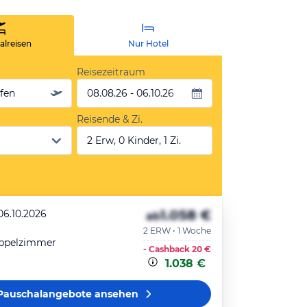
lreisen
Nur Hotel
Reisezeitraum
äfen
08.08.26 - 06.10.26
Reisende & Zi.
2 Erw, 0 Kinder, 1 Zi.
1.058 €
06.10.2026
ab
2 ERW • 1 Woche
ppelzimmer
- Cashback
20 €
1.038 €
Pauschalangebote
ansehen