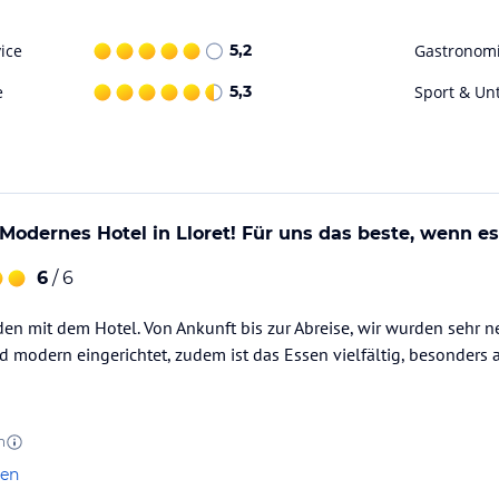
fee, Cappuccino, Säfte, eisgekühlte Getränke,
ice
5,2
Gastronom
e
5,3
Sport & Un
erer Garage unterbringen. Die Käfige sind
n eine kleine Reparaturstation zur Verfügung,
n.
r Erwachsene finden Sie einen beheizten Innen-
ol und einen Entspannungsbereich mit
Modernes Hotel in Lloret! Für uns das beste, wenn e
6
/ 6
Golf, Schwimmen und Wasseraktivitäten.
eden mit dem Hotel. Von Ankunft bis zur Abreise, wir wurden sehr 
d modern eingerichtet, zudem ist das Essen vielfältig, besonders
u parken.
ataloginformationen. Alle Angaben ohne
n
uchung die verbindlichen
Angebotsdetails
des
len