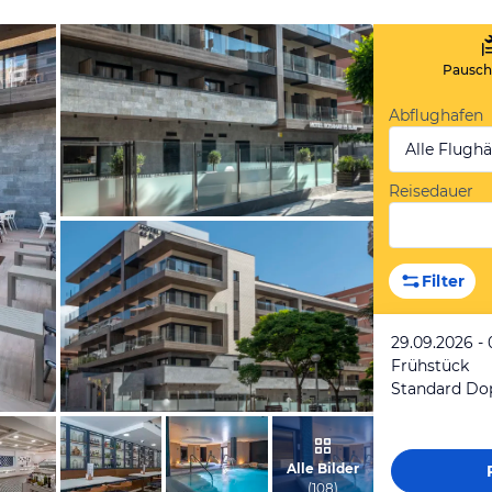
Pauscha
Abflughafen
Alle Flugh
Reisedauer
vom Hotelier, April 2018
Filter
29.09.2026 - 
Frühstück
Standard Do
vom Hotelier, April 2018
Alle Bilder
(
108
)