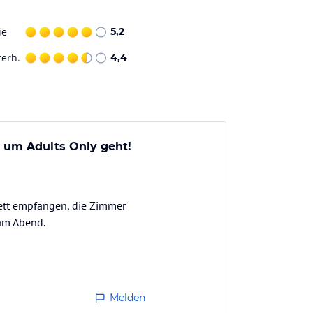
ie
5,2
terh.
4,4
s um Adults Only geht!
nett empfangen, die Zimmer
 am Abend.
Melden