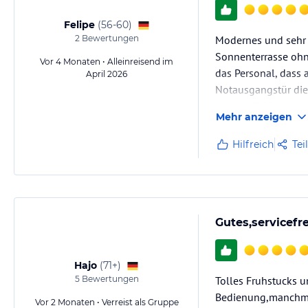
Felipe
(
56-60
)
2
Bewertungen
Modernes und sehr 
Sonnenterrasse ohne
Vor 4 Monaten • Alleinreisend im
das Personal, dass
April 2026
Notausgangstür die 
man ab 7:30Uhr kei
Mehr anzeigen
Hilfreich
Tei
Gutes,servicefr
Hajo
(
71+
)
5
Bewertungen
Tolles Fruhstucks 
Bedienung,manchmal
Vor 2 Monaten • Verreist als Gruppe