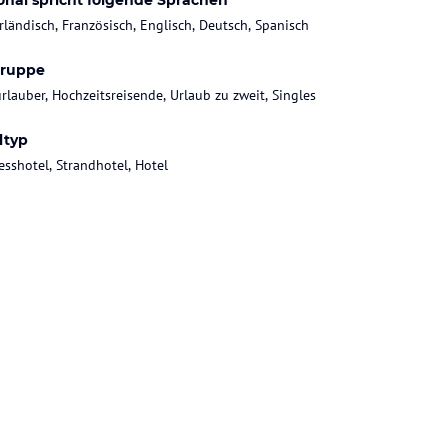
onal spricht folgende Sprachen
rländisch, Französisch, Englisch, Deutsch, Spanisch
gruppe
rlauber, Hochzeitsreisende, Urlaub zu zweit, Singles
ltyp
esshotel, Strandhotel, Hotel