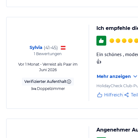
Ich empfehle di
Sylvia
(
41-45
)
Ein schönes , moder
1
Bewertungen
👍
Vor 1 Monat • Verreist als Paar im
Juni 2026
Mehr anzeigen
Verifizierter Aufenthalt
HolidayCheck Club-Pu
Doppelzimmer
Hilfreich
Tei
Angenehmer Auf