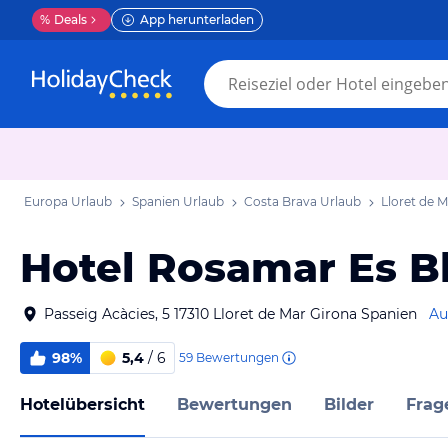
%
Deals
App herunterladen
Europa Urlaub
Spanien Urlaub
Costa Brava Urlaub
Lloret de 
Hotel Rosamar Es Bl
Passeig Acàcies, 5 17310 Lloret de Mar Girona Spanien
Au
98%
5,4
/ 6
59
Bewertungen
Hotelübersicht
Bewertungen
Bilder
Frag