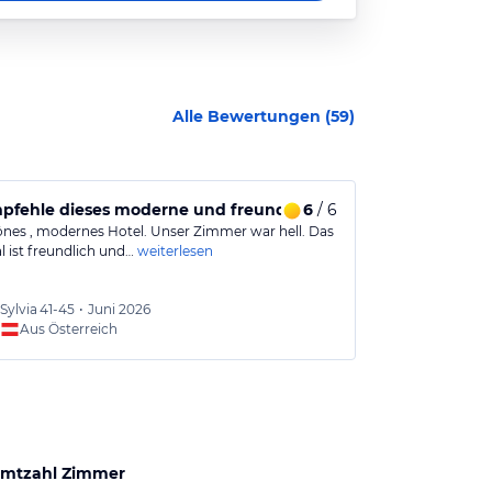
Alle Bewertungen (
59
)
 wenn es um Adults Only geht!
pfehle dieses moderne und freundliche Hotel.
6
/ 6
Angenehmer
önes , modernes Hotel. Unser Zimmer war hell. Das
Modernes und 
l ist freundlich und…
weiterlesen
den ortsüblich
Sylvia
41-45
•
Juni 2026
Felipe
Aus Österreich
Aus
mtzahl Zimmer