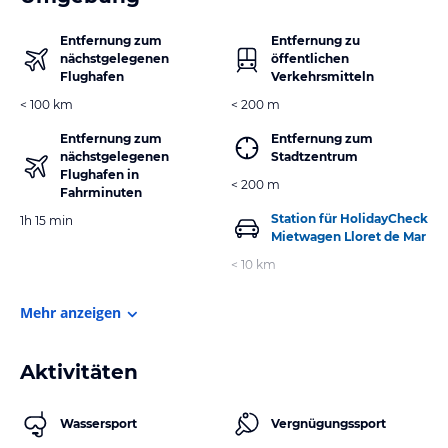
Entfernung zum
Entfernung zu
nächstgelegenen
öffentlichen
Flughafen
Verkehrsmitteln
< 100 km
< 200 m
Entfernung zum
Entfernung zum
nächstgelegenen
Stadtzentrum
Flughafen in
< 200 m
Fahrminuten
Station für HolidayCheck
1h 15 min
Mietwagen Lloret de Mar
< 10 km
Mehr anzeigen
Aktivitäten
Wassersport
Vergnügungssport