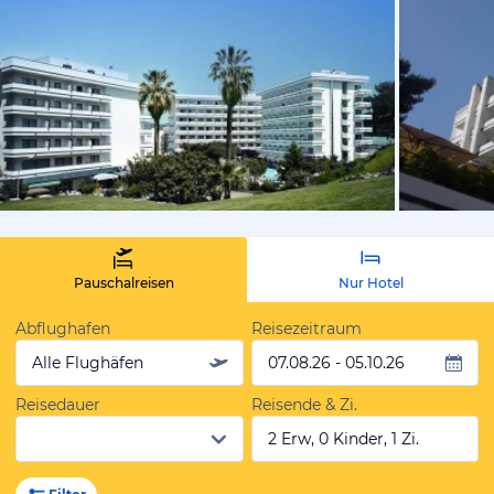
vom Hotelie
Pauschalreisen
Nur Hotel
Abflughafen
Reisezeitraum
Alle Flughäfen
07.08.26 - 05.10.26
Reisedauer
Reisende & Zi.
2 Erw, 0 Kinder, 1 Zi.