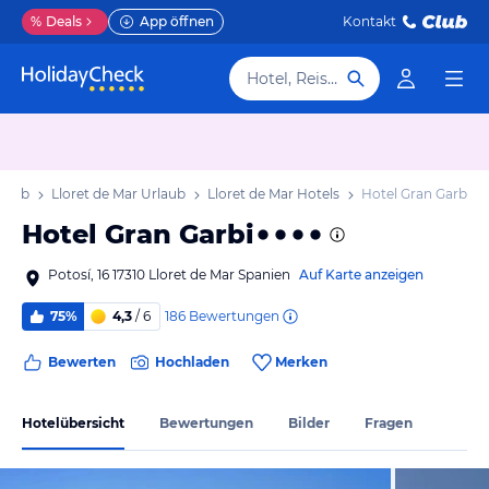
%
Deals
App öffnen
Kontakt
Hotel, Reiseziel
rlaub
Lloret de Mar Urlaub
Lloret de Mar Hotels
Hotel Gran Garbi
Hotel Gran Garbi
Potosí, 16 17310 Lloret de Mar Spanien
Auf Karte anzeigen
186
Bewertungen
75%
4,3
/ 6
Bewerten
Hochladen
Merken
Hotelübersicht
Bewertungen
Bilder
Fragen