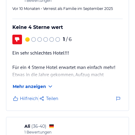
1
Bewertungen
Vor 10 Monaten • Verreist als Familie im September 2025
Keine 4 Sterne wert
1
/ 6
Ein sehr schlechtes Hotel!!!
Für ein 4 Sterne Hotel erwartet man einfach mehr!
Etwas in die Jahre gekommen, Aufzug macht
komische Geräusche beim hoch und runterfahren.
Mehr anzeigen
Personal sehr unfreundlich und nicht hilfreich bei
Problemen, man muss schauen wie man selbst
Hilfreich
Teilen
zurecht kommt.
Ganze Tomaten werden zum Frühstück serviert
ungeschnitten.
Pappbecher und Plastikbecher statt Gläser.
Ali
(
36-40
)
1
Bewertungen