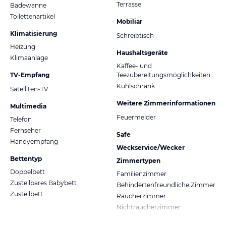
Terrasse
Badewanne
Toilettenartikel
Mobiliar
Klimatisierung
Schreibtisch
Heizung
Haushaltsgeräte
Klimaanlage
Kaffee- und
TV-Empfang
Teezubereitungsmöglichkeiten
Kühlschrank
Satelliten-TV
Weitere Zimmerinformationen
Multimedia
Feuermelder
Telefon
Fernseher
Safe
Handyempfang
Weckservice/Wecker
Bettentyp
Zimmertypen
Doppelbett
Familienzimmer
Zustellbares Babybett
Behindertenfreundliche Zimmer
Zustellbett
Raucherzimmer
Nichtraucherzimmer