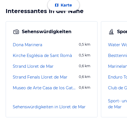
Karte
Interessantes in der Nähe
Sehenswürdigkeiten
Spor
Dona Marinera
0,5
km
Water Wo
Kirche Església de Sant Romà
0,5
km
Besttenni
Strand Lloret de Mar
0,6
km
Marinela
Strand Fenals Lloret de Mar
0,6
km
Enduro T
Museo de Arte Casa de los Gatos / Katzenmuseum
0,6
km
Club de G
Sport- un
Sehenswürdigkeiten in Lloret de Mar
de Mar