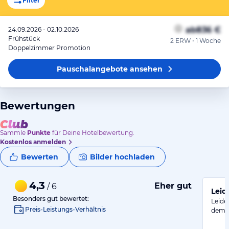
Filter
ab
836 €
24.09.2026 - 02.10.2026
Frühstück
2 ERW • 1 Woche
Doppelzimmer Promotion
Pauschalangebote
ansehen
Bewertungen
Sammle
Punkte
für Deine Hotelbewertung.
Kostenlos anmelden
Bewerten
Bilder hochladen
4,3
Eher gut
/ 6
Leid
Besonders gut bewertet:
Leide
Preis-Leistungs-Verhältnis
dem 