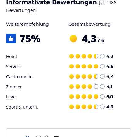
Informativste Bewertungen
(von
186
jeweiligen Veranstalters.
Bewertungen)
Weiterempfehlung
Gesamtbewertung
75
%
4,3
/ 6
Hotel
4,3
Service
4,8
Gastronomie
4,4
Zimmer
4,1
Lage
5,0
Sport & Unterh.
4,3