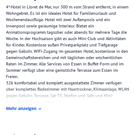
4*-Hotel in Lloret de Mar, nur 300 m vom Strand entfernt, in einem
Wohngebiet. Es ist ein ideales Hotel für Familienurlaub und
Wochenendausflüge. Hotel mit zwei Außenpools und ein
Innenpool sowie geräumige Interieur. Bietet ein
Animationsprogramm tagsüber oder abends für mehrere Tage die
Woche. In der Hochsaison gibt es auch Mini-Club und Aktivitäten
für Kinder. Kostenlose außen Privatparkplatz und Tiefgarage
gegen Gebühr. WIFI-Zugang im gesamten Hotel, kostenlose in den
Gemeinschaftsbereichen und mit täglichen oder wöchentlichen
Raten im Zimmer. Alle Services von Essen in Buffet-Form und im
Sommer verfügt über eine gemütliche Terrasse zum Essen im
Freien.
326 komfortabel und komplett ausgestattete Zimmer verfügen
über komplettes Badezimmer mit Haartrockner, Klimaanlage, WLAN
gegen Gebühr, Terrasse, Sat-TV, Telefon und Safe und Mini-
Kühlschrank beide mieten.
Mehr anzeigen
Hinweis:
Allgemeine und unverbindliche
Hoteliers-/Veranstalter-/Kataloginformationen. Alle Angaben
ohne Gewähr und ohne Prüfung durch HolidayCheck. Bitte
lies vor der Buchung die verbindlichen
Angebotsdetails
des