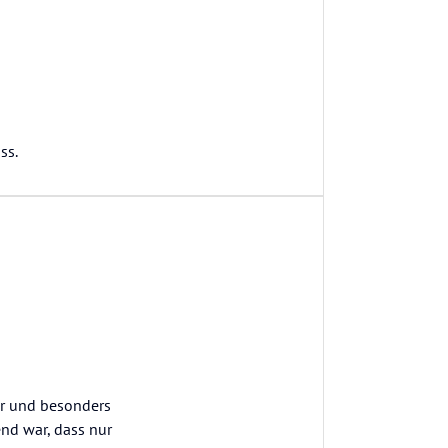
ss.
ber und besonders
nd war, dass nur