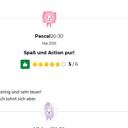
Pascal
26-30
Mai 2015
Spaß und Action pur!
5
/ 6
gering und sehr teuer!
och lohnt sich aber.