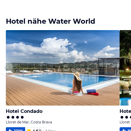
Bild
Bild
Bild
melden
melden
melden
von Benno
von Benno
von Benno
Hotel nähe Water World
Hotel Condado
Hote
Lloret de Mar, Costa Brava
Lloret
100
%
4,6
/
6
9