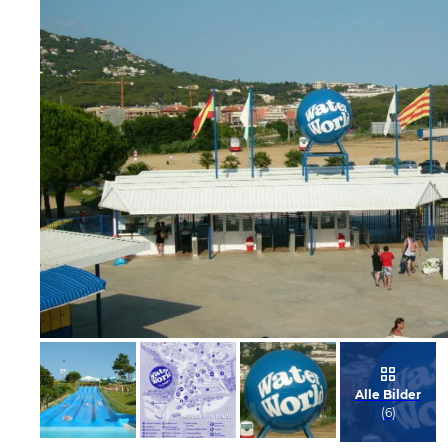
Bild melden
von Benno
Alle Bilder
(
6
)