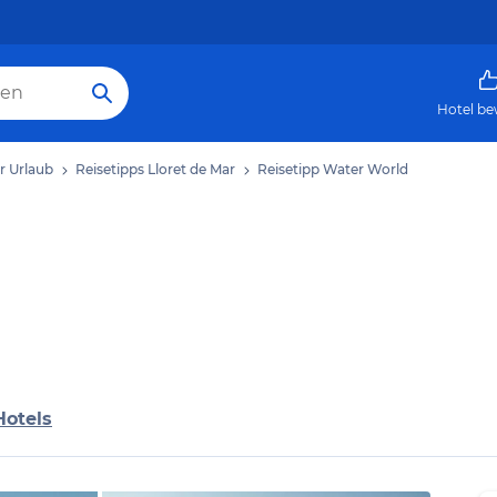
Hotel be
r Urlaub
Reisetipps Lloret de Mar
Reisetipp Water World
Hotels