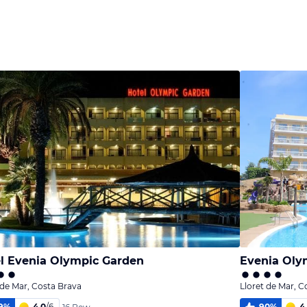
l Evenia Olympic Garden
Evenia Oly
 de Mar, Costa Brava
Lloret de Mar, C
9
%
4,0
/
6
90
%
4