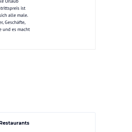
ke Urlaub
ittspreis ist
ich alle male.
r, Geschäfte,
se und es macht
Restaurants