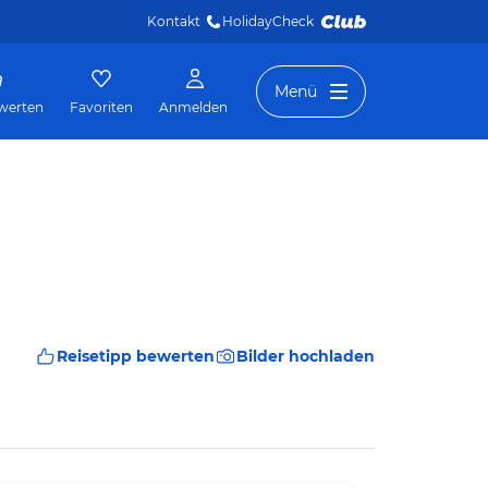
Kontakt
HolidayCheck 
Menü
werten
Favoriten
Anmelden
Reisetipp bewerten
Bilder hochladen