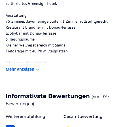
zertifiziertes Greensign Hotel.
Ausstattung
75 Zimmer, davon einige Suiten, 1 Zimmer rollstuhlgerecht
Restaurant Brandner mit Donau-Terrasse
Lobbybar mit Donau-Terrasse
5 Tagungsräume
Kleiner Wellnessbereich mit Sauna
Tiefgarage mit 40 PKW-Stellplätzen
Die Lage des Hotels
Mehr anzeigen
Höchst zentral und dennoch fantastisch und ruhig auf einer
kleinen Donauinsel, mit einem traumhaften Blick über die Donau
auf ganz Regensburg, den Dom St. Peter und die mittelalterliche
Steinerne Brücke. Alle Ziele und Sehenswürdigkeiten in der
Innenstadt sind minutenschnell zu Fuß erreichbar.
Informativste Bewertungen
(von
979
Bewertungen)
Entfernungen
Bus Linie 1, 2, 6 und 11
Weiterempfehlung
Gesamtbewertung
Thundorferstraße: 800 m
Flughafen Nürnberg: 105 km