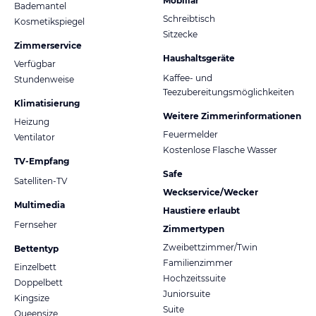
Mobiliar
Bademantel
Schreibtisch
Kosmetikspiegel
Sitzecke
Zimmerservice
Haushaltsgeräte
Verfügbar
Kaffee- und
Stundenweise
Teezubereitungsmöglichkeiten
Klimatisierung
Weitere Zimmerinformationen
Heizung
Feuermelder
Ventilator
Kostenlose Flasche Wasser
TV-Empfang
Safe
Satelliten-TV
Weckservice/Wecker
Multimedia
Haustiere erlaubt
Fernseher
Zimmertypen
Zweibettzimmer/Twin
Bettentyp
Familienzimmer
Einzelbett
Hochzeitssuite
Doppelbett
Juniorsuite
Kingsize
Suite
Queensize