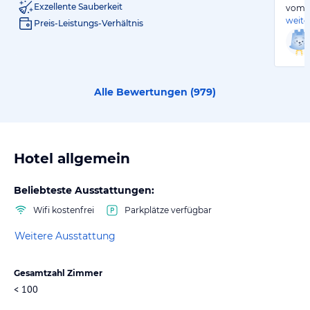
Exzellente Sauberkeit
vom B
weite
Preis-Leistungs-Verhältnis
Alle Bewertungen (
979
)
Hotel allgemein
Beliebteste Ausstattungen:
Wifi kostenfrei
Parkplätze verfügbar
Weitere Ausstattung
Gesamtzahl Zimmer
< 100