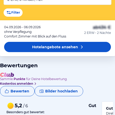
Filter
ab
434 €
04.09.2026 - 06.09.2026
ohne Verpflegung
2 ERW • 2 Nächte
Comfort Zimmer mit Blick auf den Fluss
Hotelangebote
ansehen
Bewertungen
Sammle
Punkte
für Deine Hotelbewertung.
Kostenlos anmelden
Bewerten
Bilder hochladen
5,2
Gut
/ 6
Gute
Besonders gut bewertet:
Direk