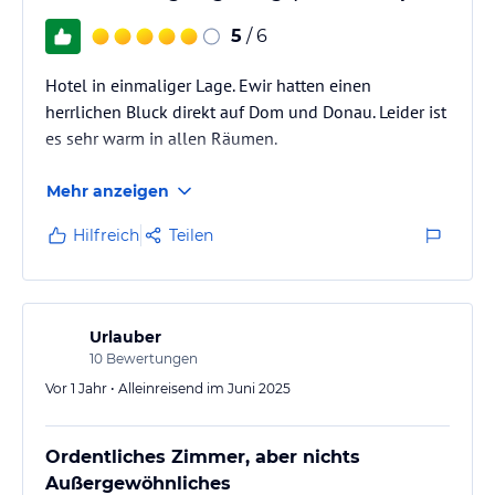
6 Junior Suiten
Donauseite mit Postkartenblick auf die Donau
5
/ 6
55 qm
Hotel in einmaliger Lage. Ewir hatten einen
2 Senior Suiten
herrlichen Bluck direkt auf Dom und Donau. Leider ist
Donauseite mit Postkartenblick auf die Donau
es sehr warm in allen Räumen.
80 qm
Mehr anzeigen
Die Zimmerreinigung findet nach drei Nächten statt.
Hilfreich
Teilen
Gastronomie im Hotel
Restaurant Brandner
Dienstag - Samstag 11:30 - 23:30 Uhr
Sonntag 11:30 - 21:30 Uhr
Urlauber
Montag Montag
10
Bewertungen
Küchenschluss 21:00 Uhr
Tischreservierung erforderlich
Vor 1 Jahr • Alleinreisend im Juni 2025
Lobbybar
Donauterrasse
Ordentliches Zimmer, aber nichts
Sport und Unterhaltung
Außergewöhnliches