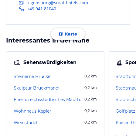
regensburg@sorat-hotels.com
+49 941 81040
Karte
Interessantes in der Nähe
Sehenswürdigkeiten
Spor
Steinerne Brücke
0,2
km
Stadtfüh
Skulptur Bruckmandl
0,2
km
Stadtma
Ehem. reichsstädtisches Mauthaus
0,2
km
Wohnhaus Kepler
0,2
km
Weinstadel
0,2
km
Kaiser-T