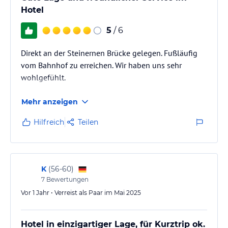
Ausstattung:
Hotel
Fußbodenheizung
5
/ 6
Telefon, Fax-/PC-Anschluss
Fernseher
Direkt an der Steinernen Brücke gelegen. Fußläufig
Schreibtisch
vom Bahnhof zu erreichen. Wir haben uns sehr
Bad oder Duschbad
wohlgefühlt.
Haartrockner
Mehr anzeigen
27 Klassik Zimmer und 5 Klassik Twin
Hell und freundlich
Hilfreich
Teilen
Teilweise zum Innenhof mit Gartenblick
Teilweise reizvoll und ruhig zur Müllerstraße
25 qm
34 Komfort Donauseite
K
(
56-60
)
Ruhig und charmant
7
Bewertungen
Donauseite
Vor 1 Jahr • Verreist als Paar im Mai 2025
Herrlicher Blick über die Donau auf die Altstadt
25 qm
Hotel in einzigartiger Lage, für Kurztrip ok.