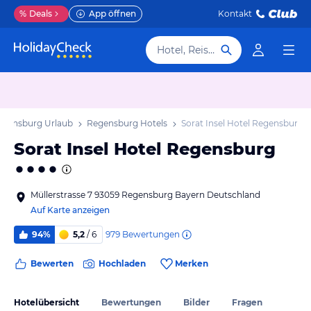
%
Deals
App öffnen
Kontakt
Hotel, Reiseziel
egensburg Urlaub
Regensburg Hotels
Sorat Insel Hotel Regensburg
Sorat Insel Hotel Regensburg
Müllerstrasse 7 93059 Regensburg Bayern Deutschland
Auf Karte anzeigen
979
Bewertungen
94%
5,2
/ 6
Bewerten
Hochladen
Merken
Hotelübersicht
Bewertungen
Bilder
Fragen