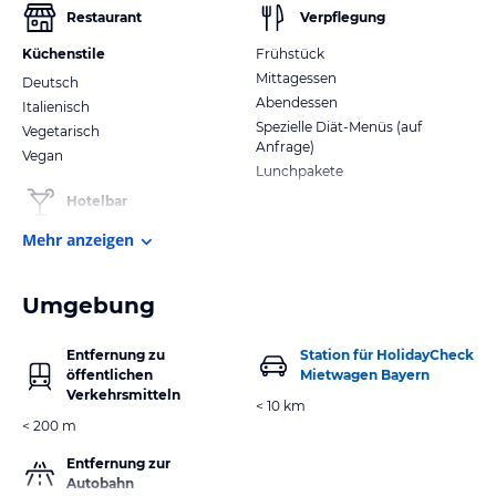
Restaurant
Verpflegung
Küchenstile
Frühstück
Mittagessen
Deutsch
Abendessen
Italienisch
Spezielle Diät-Menüs (auf
Vegetarisch
Anfrage)
Vegan
Lunchpakete
Hotelbar
Mehr anzeigen
Umgebung
Entfernung zu
Station für HolidayCheck
öffentlichen
Mietwagen Bayern
Verkehrsmitteln
< 10 km
< 200 m
Entfernung zur
Autobahn