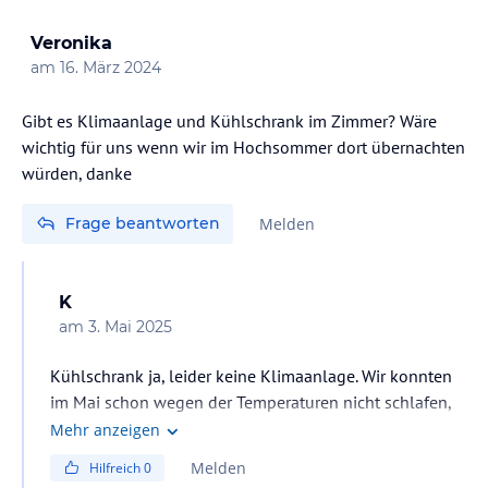
Veronika
am
16. März 2024
Gibt es Klimaanlage und Kühlschrank im Zimmer? Wäre
wichtig für uns wenn wir im Hochsommer dort übernachten
würden, danke
Frage beantworten
Melden
K
am
3. Mai 2025
Kühlschrank ja, leider keine Klimaanlage. Wir konnten
im Mai schon wegen der Temperaturen nicht schlafen,
da es viel zu warm war.und den Standkühler wollten
Mehr anzeigen
wir nachts nicht einschalten
Melden
Hilfreich
0