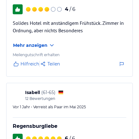
Sauna
4
/ 6
Kosmetik auf Anfrage
Massage auf Anfrage
Solides Hotel mit anständigem Frühstück. Zimmer in
Ordnung, aber nichts Besonderes
Sonstige Einrichtungen und Services
Wireless LAN kostenfrei
Mehr anzeigen
Rezeption 24 Stunden geöffnet
Meilengutschrift erhalten
Hinweis:
Allgemeine und unverbindliche
Hilfreich
Teilen
Hoteliers-/Veranstalter-/Kataloginformationen. Alle Angaben
ohne Gewähr und ohne Prüfung durch HolidayCheck. Bitte
lies vor der Buchung die verbindlichen
Angebotsdetails
des
jeweiligen Veranstalters.
Isabell
(
61-65
)
12
Bewertungen
Vor 1 Jahr • Verreist als Paar im Mai 2025
Regensburgliebe
6
/ 6