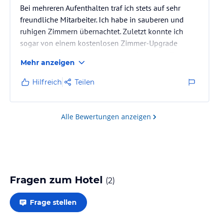
Bei mehreren Aufenthalten traf ich stets auf sehr
freundliche Mitarbeiter. Ich habe in sauberen und
ruhigen Zimmern übernachtet. Zuletzt konnte ich
sogar von einem kostenlosen Zimmer-Upgrade
profitieren. Die Lage des Hotels ist für meine Zwecke
Mehr anzeigen
ideal. Und es verfügt über einen fähigen und
engagierten Barkeeper.
Hilfreich
Teilen
Alle Bewertungen anzeigen
Fragen zum Hotel
(
2
)
Frage stellen