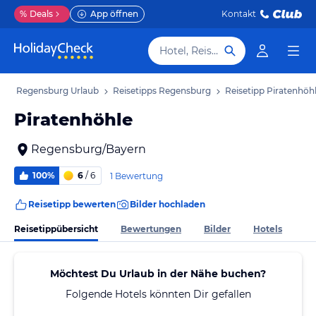
%
Deals
App öffnen
Kontakt
Hotel, Reiseziel
b
Regensburg Urlaub
Reisetipps Regensburg
Reisetipp Piratenhöh
Piratenhöhle
Regensburg/Bayern
100%
6
/ 6
1 Bewertung
Reisetipp bewerten
Bilder hochladen
Reisetippübersicht
Bewertungen
Bilder
Hotels
Möchtest Du Urlaub in der Nähe buchen?
Folgende Hotels könnten Dir gefallen