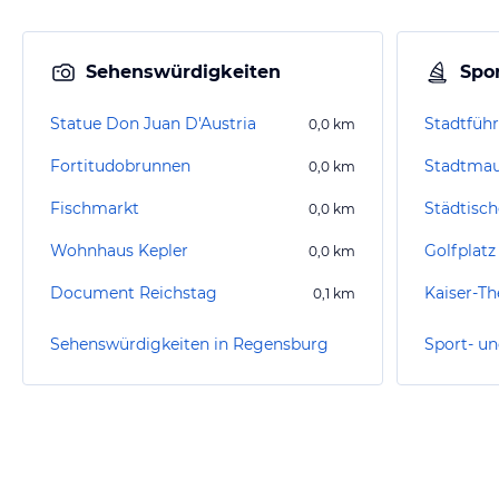
Sehenswürdigkeiten
Spor
Statue Don Juan D'Austria
Stadtfüh
0,0
km
Fortitudobrunnen
Stadtma
0,0
km
Fischmarkt
0,0
km
Wohnhaus Kepler
0,0
km
Document Reichstag
Kaiser-T
0,1
km
Sehenswürdigkeiten in Regensburg