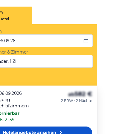
Hotel
m
06.09.26
mer & Zimmer
der, 1 Zi.
582 €
 06.09.2026
ab
egung
2 ERW • 2 Nächte
Schlafzimmern
ornierbar
6, 21:59
Hotelangebote
ansehen