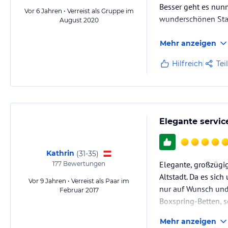
Besser geht es nunm
Vor 6 Jahren • Verreist als Gruppe im
wunderschönen Stadt
August 2020
Mehr anzeigen
Hilfreich
Tei
Elegante servic
Kathrin
(
31-35
)
Elegante, großzügig
177
Bewertungen
Altstadt. Da es sic
Vor 9 Jahren • Verreist als Paar im
nur auf Wunsch und
Februar 2017
Boxspring-Betten, sc
Mehr anzeigen