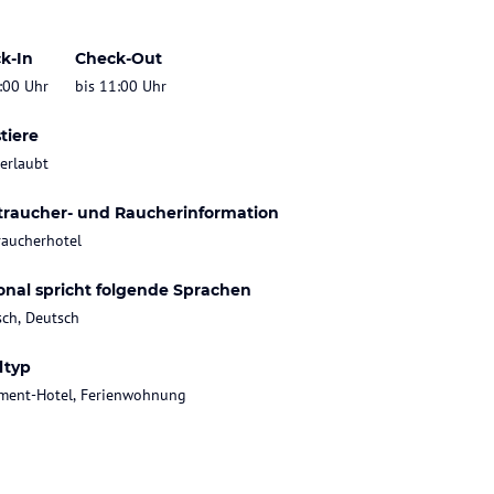
k-In
Check-Out
:00 Uhr
bis 11:00 Uhr
tiere
 erlaubt
traucher- und Raucherinformation
raucherhotel
onal spricht folgende Sprachen
sch, Deutsch
ltyp
ment-Hotel, Ferienwohnung