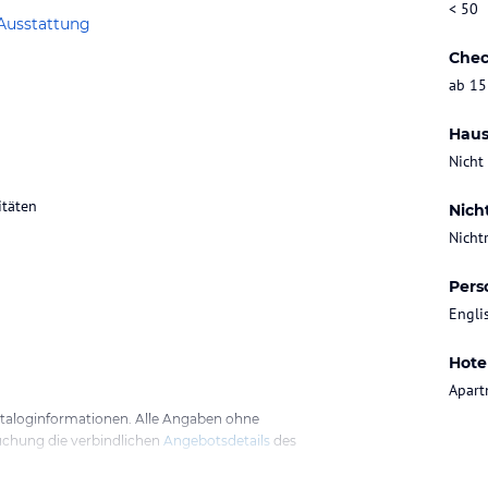
< 50
Ausstattung
Chec
ab 15
Haus
Nicht
Nich
Nicht
Pers
Engli
Hote
Apart
ataloginformationen. Alle Angaben ohne
uchung die verbindlichen
Angebotsdetails
des