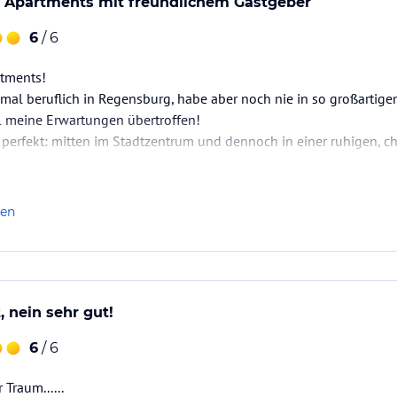
 Apartments mit freundlichem Gastgeber
6
/ 6
tments!
imal beruflich in Regensburg, habe aber noch nie in so großartige
l meine Erwartungen übertroffen!
h perfekt: mitten im Stadtzentrum und dennoch in einer ruhigen, 
äblich nur eine Minute zu Fuß (im gemütlichen Schneckentempo 
efinden sich ebenfalls in fußläufiger Entfernung, was äußerst prak
eben…
len
, nein sehr gut!
6
/ 6
Traum......