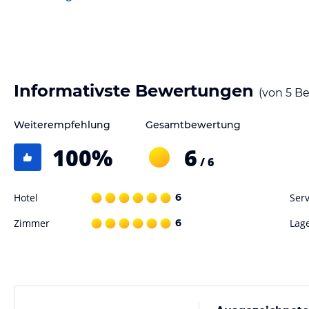
Informativste Bewertungen
(von
5
Be
Weiterempfehlung
Gesamtbewertung
100
%
6
/ 6
Hotel
6
Serv
Zimmer
6
Lag