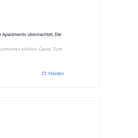
n Apartments übernachtet. Die
charmanten kleinen Gasse. Zum
). Geschäfte und
tisch ist.
Melden