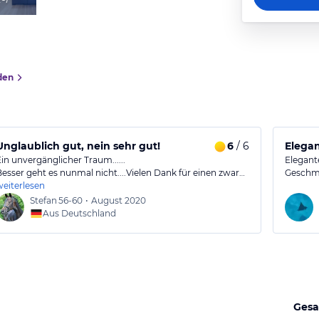
den
ber
Unglaublich gut, nein sehr gut!
6
/ 6
Elegan
Ein unvergänglicher Traum......
Elegant
Besser geht es nunmal nicht....Vielen Dank für einen zwar…
Geschma
weiterlesen
Stefan
56-60
•
August 2020
Aus Deutschland
Gesa