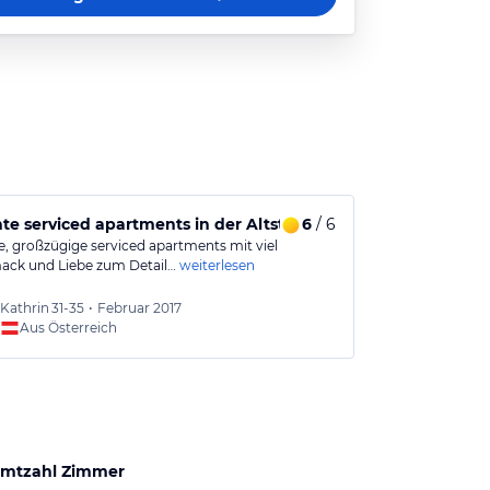
te serviced apartments in der Altstadt
6
/ 6
Ein neues 
e, großzügige serviced apartments mit viel
Das Ambiente i
ck und Liebe zum Detail…
weiterlesen
moderner Elega
Kathrin
31-35
•
Februar 2017
Tilo
31-
Aus Österreich
Aus
mtzahl Zimmer