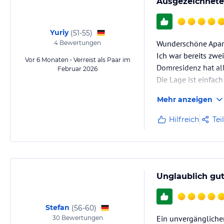
Ausgezeichnete
Yuriy
(
51-55
)
Wunderschöne Apar
4
Bewertungen
Ich war bereits zwe
Vor 6 Monaten • Verreist als Paar im
Domresidenz hat al
Februar 2026
Die Lage ist einfac
Dom sind es buchst
Mehr anzeigen
Parkmöglichkeiten b
Besonders hervorh
Hilfreich
Tei
Unglaublich gut
Stefan
(
56-60
)
Ein unvergänglicher 
30
Bewertungen