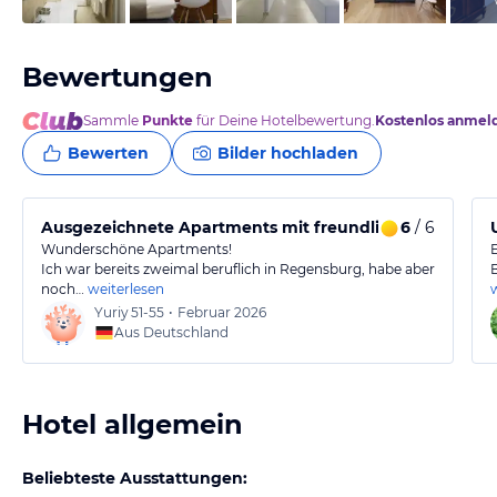
Bewertungen
Sammle
Punkte
für Deine Hotelbewertung.
Kostenlos anmel
Bewerten
Bilder hochladen
Ausgezeichnete Apartments mit freundlichem Gastge
6
/ 6
Wunderschöne Apartments!
Ich war bereits zweimal beruflich in Regensburg, habe aber
noch…
weiterlesen
Yuriy
51-55
•
Februar 2026
Aus Deutschland
Hotel allgemein
Beliebteste Ausstattungen: