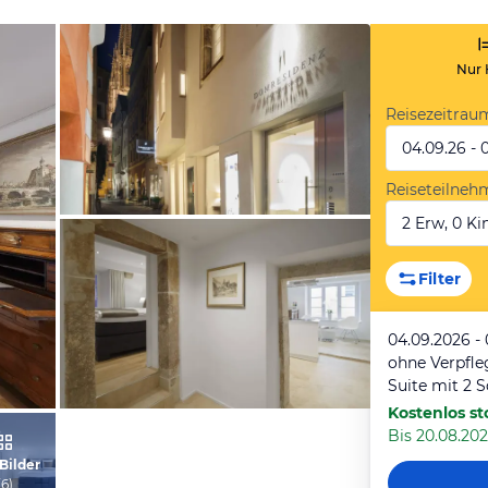
Nur 
Reisezeitrau
04.09.26 - 
Reiseteilneh
2 Erw, 0 Kin
vom Hotelier, Juli 2016
Filter
04.09.2026 -
ohne Verpfl
Suite mit 2 
Kostenlos st
Bis 20.08.202
vom Hotelier, Juli 2016
 Bilder
(
6
)