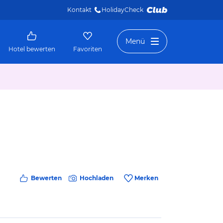
Kontakt
HolidayCheck 
Menü
Hotel bewerten
Favoriten
Bewerten
Hochladen
Merken