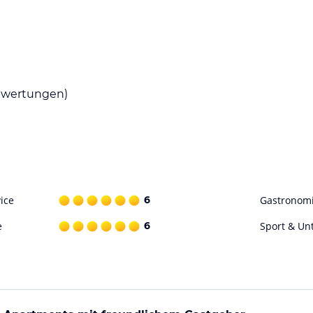
wertungen)
ice
6
Gastronom
e
6
Sport & Un