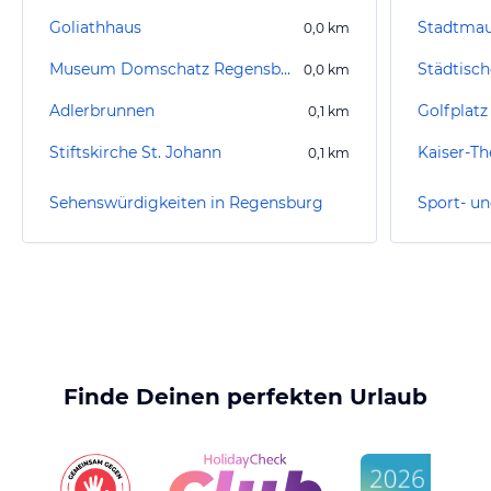
Goliathhaus
Stadtma
0,0
km
Museum Domschatz Regensburg
0,0
km
Adlerbrunnen
0,1
km
Stiftskirche St. Johann
Kaiser-T
0,1
km
Sehenswürdigkeiten in Regensburg
Finde Deinen perfekten Urlaub