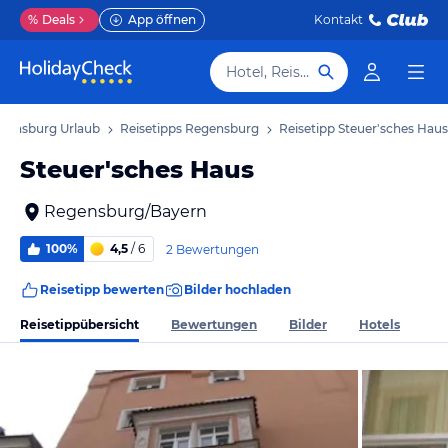
%
Deals
App öffnen
Kontakt
Hotel, Reiseziel
gensburg Urlaub
Reisetipps Regensburg
Reisetipp Steuer'sches Haus
Steuer'sches Haus
Regensburg/Bayern
100%
4,5
/ 6
2 Bewertungen
Reisetipp bewerten
Bilder hochladen
Reisetippübersicht
Bewertungen
Bilder
Hotels