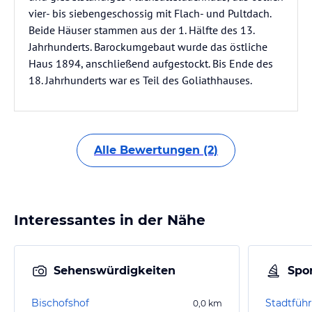
vier- bis siebengeschossig mit Flach- und Pultdach.
Beide Häuser stammen aus der 1. Hälfte des 13.
Jahrhunderts. Barockumgebaut wurde das östliche
Haus 1894, anschließend aufgestockt. Bis Ende des
18. Jahrhunderts war es Teil des Goliathhauses.
Alle Bewertungen (2)
Interessantes in der Nähe
Sehenswürdigkeiten
Spor
Bischofshof
Stadtfüh
0,0
km