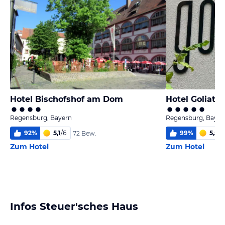
Hotel Bischofshof am Dom
Hotel Goliath
Regensburg, Bayern
Regensburg, Bayer
92
%
5,1
/
6
99
%
5,5
/
6
72 Bew.
Zum Hotel
Zum Hotel
Infos Steuer'sches Haus