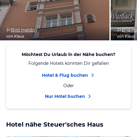
Bild melden
Bild m
von Klaus
von Klaus
Möchtest Du Urlaub in der Nähe buchen?
Folgende Hotels könnten Dir gefallen
Hotel & Flug buchen
Oder
Nur Hotel buchen
Hotel nähe Steuer'sches Haus