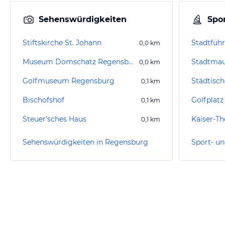
Sehenswürdigkeiten
Spor
Stiftskirche St. Johann
Stadtfüh
0,0
km
Museum Domschatz Regensburg
Stadtma
0,0
km
Golfmuseum Regensburg
0,1
km
Bischofshof
0,1
km
Steuer'sches Haus
Kaiser-T
0,1
km
Sehenswürdigkeiten in Regensburg