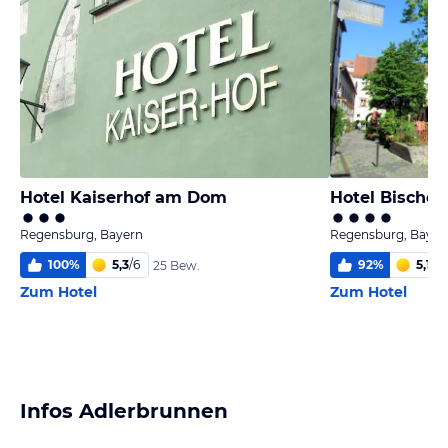
Hotel Kaiserhof am Dom
Hotel Bischo
Regensburg, Bayern
Regensburg, Bayer
100
%
5,3
/
6
92
%
5,1
/
6
25 Bew.
Zum Hotel
Zum Hotel
Infos Adlerbrunnen