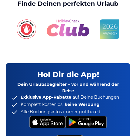
Finde Deinen perfekten Urlaub
Hol Dir die App!
Dein Urlaubsbegleiter – vor und während der
Reise
Exklusive App-Rabatte
auf Deine Buchungen
Komplett kostenlos,
keine Werbung
Alle Buchungsinfos immer griffbereit