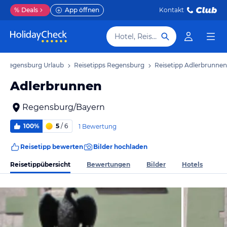
%
Deals
App öffnen
Kontakt
Hotel, Reiseziel
Regensburg Urlaub
Reisetipps Regensburg
Reisetipp Adlerbrunnen
Adlerbrunnen
Regensburg/Bayern
100%
5
/ 6
1 Bewertung
Reisetipp bewerten
Bilder hochladen
Reisetippübersicht
Bewertungen
Bilder
Hotels