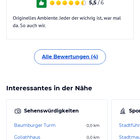
5,5
/ 6
Originelles Ambiente. Jeder der wichrig ist, war mal
da. So auch wir.
Alle Bewertungen (4)
Interessantes in der Nähe
Sehenswürdigkeiten
Spor
Baumburger Turm
Stadtfüh
0,0
km
Goliathhaus
Stadtma
0,0
km