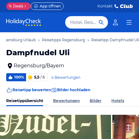
%
Deals
App öffnen
Kontakt
Hotel, Reiseziel
Regensburg Urlaub
Reisetipps Regensburg
Reisetipp Dampfnudel Uli
Dampfnudel Uli
Regensburg/Bayern
100%
5,5
/ 6
4 Bewertungen
Reisetipp bewerten
Bilder hochladen
Reisetippübersicht
Bewertungen
Bilder
Hotels