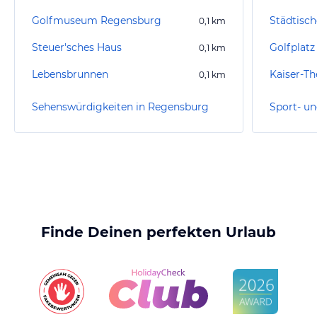
Golfmuseum Regensburg
0,1
km
Steuer'sches Haus
0,1
km
Lebensbrunnen
Kaiser-T
0,1
km
Sehenswürdigkeiten in Regensburg
Finde Deinen perfekten Urlaub