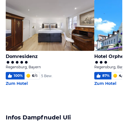
Domresidenz
Hotel Orphee 
Regensburg, Bayern
Regensburg, Bayer
100
%
6
/
6
87
%
4,6
/
6
5 Bew.
Zum Hotel
Zum Hotel
Infos Dampfnudel Uli