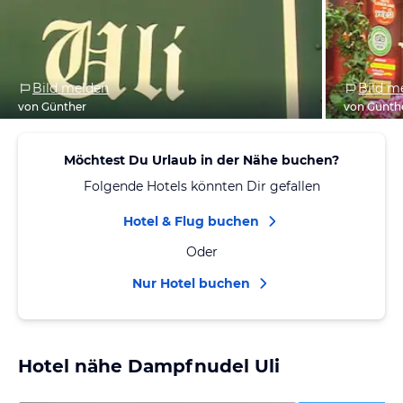
Bild melden
Bild m
von Günther
von Günth
Möchtest Du Urlaub in der Nähe buchen?
Folgende Hotels könnten Dir gefallen
Hotel & Flug buchen
Oder
Nur Hotel buchen
Hotel nähe Dampfnudel Uli