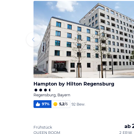
Hampton by Hilton Regensburg
Regensburg, Bayern
97
%
5,2
/
6
92 Bew.
ab
Frühstück
QUEEN ROOM
2 ERW. 