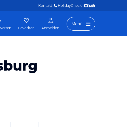
Kontakt
HolidayCheck 
Menü
werten
Favoriten
Anmelden
sburg