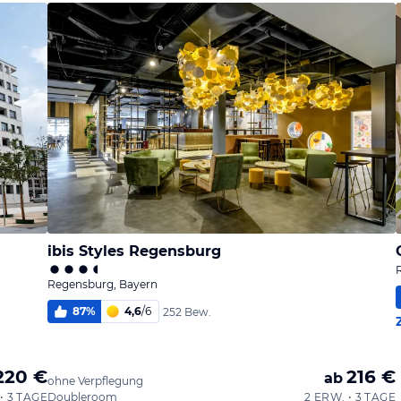
ibis Styles Regensburg
Regensburg, Bayern
87
%
4,6
/
6
252 Bew.
220 €
216 €
ab
ohne Verpflegung
• 3 TAGE
Doubleroom
2 ERW. • 3 TAGE