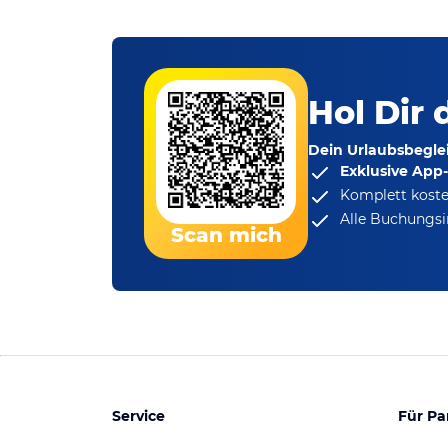
Hol Dir 
Dein Urlaubsbeglei
Exklusive App
Komplett koste
Alle Buchungsi
Scan mich
Service
Für Pa