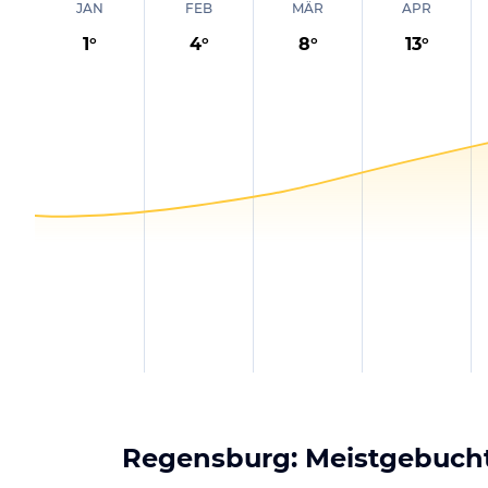
JAN
FEB
MÄR
APR
1
°
4
°
8
°
13
°
Regensburg: Meistgebucht