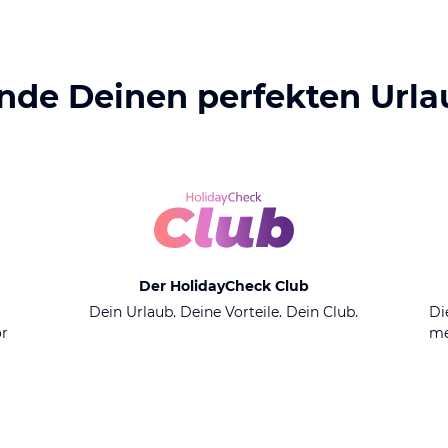
inde Deinen perfekten Urla
Der HolidayCheck Club
n
Dein Urlaub. Deine Vorteile. Dein Club.
Di
or
me