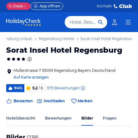
%
Deals
App öffnen
Kontakt
Hotel, Reiseziel
egensburg Urlaub
Regensburg Hotels
Sorat Insel Hotel Regensburg
Sorat Insel Hotel Regensburg
Müllerstrasse 7 93059 Regensburg Bayern Deutschland
Auf Karte anzeigen
979
Bewertungen
94%
5,2
/ 6
Bewerten
Hochladen
Merken
Hotelübersicht
Bewertungen
Bilder
Fragen
Bilder
(
238
)