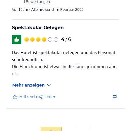
1
Bewertungen
Vor 1 Jahr • Alleinreisend im Februar 2025
Spektakulär Gelegen
4
/ 6
Das Hotel ist spektakulär gelegen und das Personal
sehr freundlich.
Die Einrichtung ist etwas in die Tage gekommen aber
ok.
Ich war geschäftlich unterwegs und habe auch die
Mehr anzeigen
Tagungsräume genutzt.
Mein Kunde, der schon öfter mit mir im Sorat war,
Hilfreich
Teilen
sagte mir im Anschluss an die Veranstaltung, dass er
nicht mehr ins Sorat kommen wird, da die kranken
Teilnehmenden nicht mehr storniert werden können.
Ich würde mir über die Storno-Bedingungnen
Gedanken machen. Das Geld, das durch die harte
1