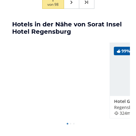
von
98
Storno-Regelung gespart wurde…
Hotels in der Nähe von Sorat Insel
Hotel Regensburg
99%
Hotel Goli
Regensbur
324m