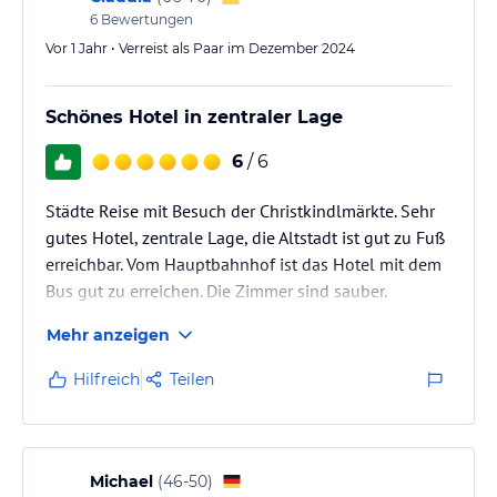
6
Bewertungen
Vor 1 Jahr • Verreist als Paar im Dezember 2024
Schönes Hotel in zentraler Lage
6
/ 6
Städte Reise mit Besuch der Christkindlmärkte. Sehr
gutes Hotel, zentrale Lage, die Altstadt ist gut zu Fuß
erreichbar. Vom Hauptbahnhof ist das Hotel mit dem
Bus gut zu erreichen. Die Zimmer sind sauber.
Frühstück ist sehr reichhaltig und lecker. Auch das
Mehr anzeigen
Personal ist freundlich und zuvorkommend.
Hilfreich
Teilen
Michael
(
46-50
)