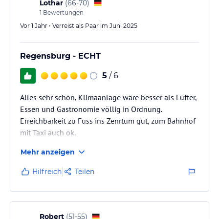
Lothar
(
66-70
)
1
Bewertungen
Vor 1 Jahr • Verreist als Paar im Juni 2025
Regensburg - ECHT
5
/ 6
Alles sehr schön, Klimaanlage wäre besser als Lüfter,
Essen und Gastronomie völlig in Ordnung.
Erreichbarkeit zu Fuss ins Zenrtum gut, zum Bahnhof
mit Taxi auch ok.
Mehr anzeigen
Hilfreich
Teilen
Robert
(
51-55
)