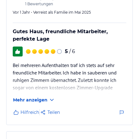
1
Bewertungen
Vor 1 Jahr • Verreist als Familie im Mai 2025
Gutes Haus, freundliche Mitarbeiter,
perfekte Lage
5
/ 6
Bei mehreren Aufenthalten traf ich stets auf sehr
freundliche Mitarbeiter. Ich habe in sauberen und
ruhigen Zimmern übernachtet. Zuletzt konnte ich
sogar von einem kostenlosen Zimmer-Upgrade
profitieren. Die Lage des Hotels ist für meine Zwecke
Mehr anzeigen
ideal. Und es verfügt über einen fähigen und
engagierten Barkeeper.
Hilfreich
Teilen