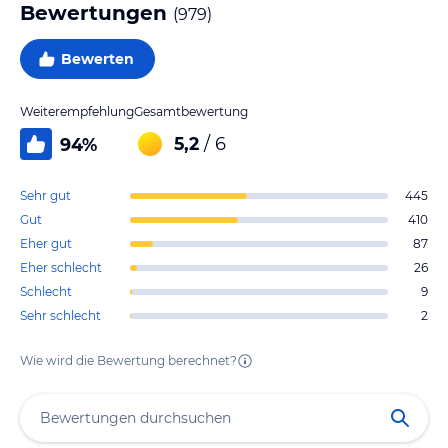
Bewertungen
(
979
)
Bewerten
Weiterempfehlung
Gesamtbewertung
5,2
/ 6
94
%
Sehr gut
445
Gut
410
Eher gut
87
Eher schlecht
26
Schlecht
9
Sehr schlecht
2
Wie wird die Bewertung berechnet?