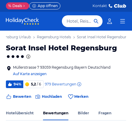
%
Deals
App öffnen
Kontakt
Hotel, Reiseziel
egensburg Urlaub
Regensburg Hotels
Sorat Insel Hotel Regensburg
Sorat Insel Hotel Regensburg
Müllerstrasse 7 93059 Regensburg Bayern Deutschland
Auf Karte anzeigen
979
Bewertungen
94%
5,2
/ 6
Bewerten
Hochladen
Merken
Hotelübersicht
Bewertungen
Bilder
Fragen