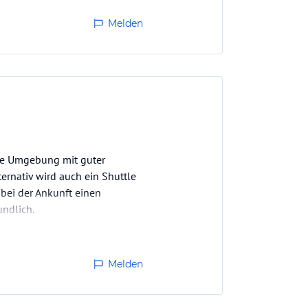
könnten. Leider ging der
Melden
ebte Umgebung mit guter
ternativ wird auch ein Shuttle
bei der Ankunft einen
undlich.
uch entspannte…
Melden