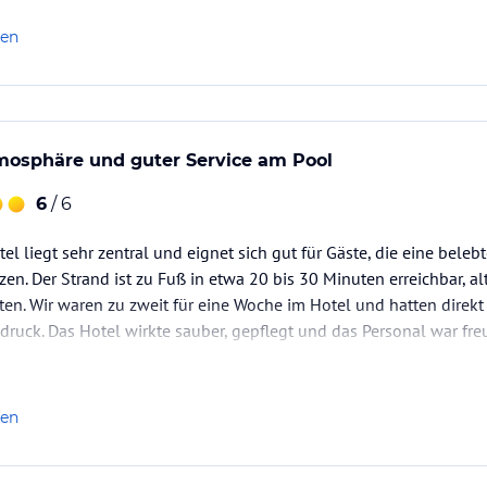
agt, dass wir erst am nächsten Tag ein anderes Zimmer bekommen 
behandlungen, Sauna-Ruhezonen sowie die
die von erfahrenen und kompetenten
nsere Zustimmung in unser Zimmer und sprühte…
len
ataloginformationen. Alle Angaben ohne
uchung die verbindlichen
Angebotsdetails
des
sphäre und guter Service am Pool
6
/ 6
el liegt sehr zentral und eignet sich gut für Gäste, die eine bel
zen. Der Strand ist zu Fuß in etwa 20 bis 30 Minuten erreichbar, al
n. Wir waren zu zweit für eine Woche im Hotel und hatten direkt 
ndruck. Das Hotel wirkte sauber, gepflegt und das Personal war fre
einen großen Poolbereich mit vielen Sonnenliegen, sodass man a
len