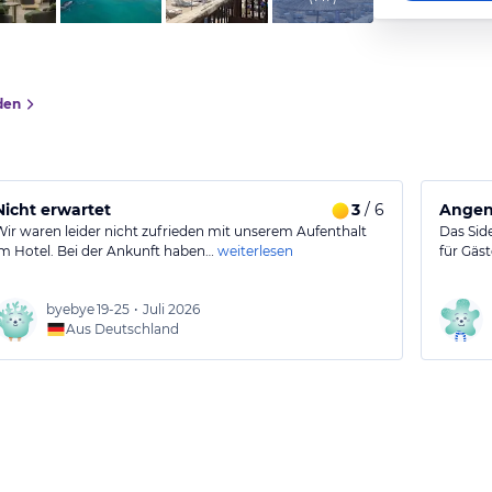
den
Nicht erwartet
3
/ 6
Angen
Wir waren leider nicht zufrieden mit unserem Aufenthalt
Das Side
im Hotel. Bei der Ankunft haben…
weiterlesen
für Gäst
byebye
19-25
•
Juli 2026
Aus Deutschland