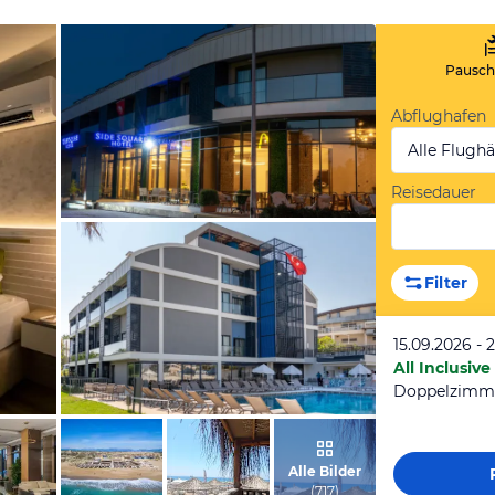
Pauscha
Abflughafen
Alle Flugh
Reisedauer
vom Hotelier, Oktober 2020
Filter
15.09.2026 - 
All Inclusive
Doppelzimm
vom Hotelier, Oktober 2020
Alle Bilder
(
717
)