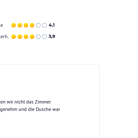
ie
4,1
terh.
3,9
ben wir nicht das Zimmer
angenehm und die Dusche war
reits gegen 4:00 Uhr morgens