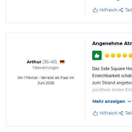
war, wurde uns ges
Spa & Wellness: Mit verschiedenen Arten von Massagen, Schönheits
traditionellen türkischen Bad, die Ihnen angenehme Momente durch 
Mitarbeiter ohne u
Hilfreich
Tei
Mitarbeiter verbringen können.
Hinweis:
Allgemeine und unverbindliche Hoteliers-/Veranstalter-/K
Gewähr und ohne Prüfung durch HolidayCheck. Bitte lies vor der B
jeweiligen Veranstalters.
Angenehme Atmo
Arthur
(
36-40
)
1
Bewertungen
Das Side Square Hot
Erreichbarkeit schät
Vor 1 Monat • Verreist als Paar im
zum Strand angebote
Juni 2026
positiven ersten Ei
Mehr anzeigen
Die Anlage bietet 
Hilfreich
Tei