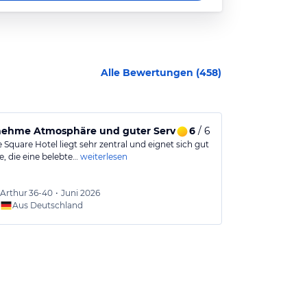
Alle Bewertungen (
458
)
ehme Atmosphäre und guter Service am Pool
6
/ 6
Das Zimmer 
 Square Hotel liegt sehr zentral und eignet sich gut
Wir sind morg
e, die eine belebte…
weiterlesen
gewartet bis 14
Arthur
36-40
•
Juni 2026
Saskia
Aus Deutschland
Aus