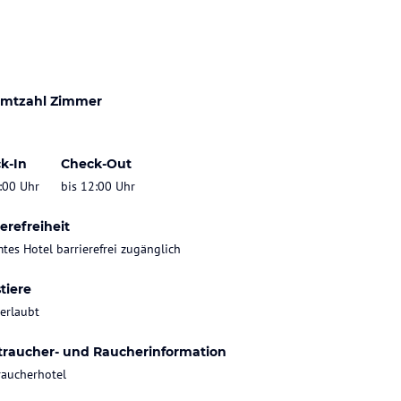
mtzahl Zimmer
k-In
Check-Out
:00 Uhr
bis 12:00 Uhr
erefreiheit
tes Hotel barrierefrei zugänglich
tiere
 erlaubt
traucher- und Raucherinformation
raucherhotel