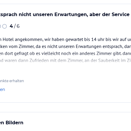
prach nicht unseren Erwartungen, aber der Service 
4
/ 6
m Hotel angekommen, wir haben gewartet bis 14 uhr bis wir auf u
cken vom Zimmer, da es nicht unseren Erwartungen entsprach, dan
 dort gefragt ob es vielleicht noch ein anderes Zimmer gibt. d
d waren dann Zufrieden mit dem Zimmer, an der Sauberkeit im 
onsten sind wir zufrieden mit dem Hotel.
nz herzlich beim…
nkte erhalten
len
en Bildern