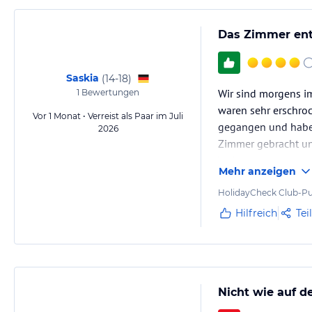
Das Zimmer ents
Saskia
(
14-18
)
Wir sind morgens i
1
Bewertungen
waren sehr erschro
Vor 1 Monat • Verreist als Paar im Juli
gegangen und haben
2026
Zimmer gebracht un
Verbessern aber ans
Mehr anzeigen
Wir möchten uns ga
HolidayCheck Club-Pu
Hilfreich
Tei
Nicht wie auf d