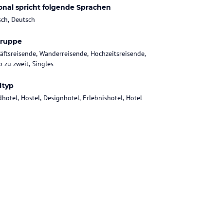
onal spricht folgende Sprachen
sch, Deutsch
gruppe
äftsreisende, Wanderreisende, Hochzeitsreisende,
b zu zweit, Singles
ltyp
dhotel, Hostel, Designhotel, Erlebnishotel, Hotel