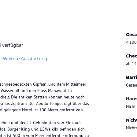
Gesa
< 100
l verfügbar
Chec
Weitere Ausstattung
ab 14
Barri
 schneebedeckten Gipfeln, und dem Mittelmeer
Gesam
 Wasserfall und den Fluss Manavgat. In
ickelt. Die antiken Stätten können heute noch
Haus
ismus Zentrum. Der Apollo Tempel ragt über das
Nicht
ral gelegene Hotel ist 100 Meter entfernt von
Nich
mgeben und liegt 2 Gehminuten von Einkaufs
Nicht
ds, Burger King und LC Waikiki befinden sich
tel ist 500 m vom Meer entfernt. Entfernung zu