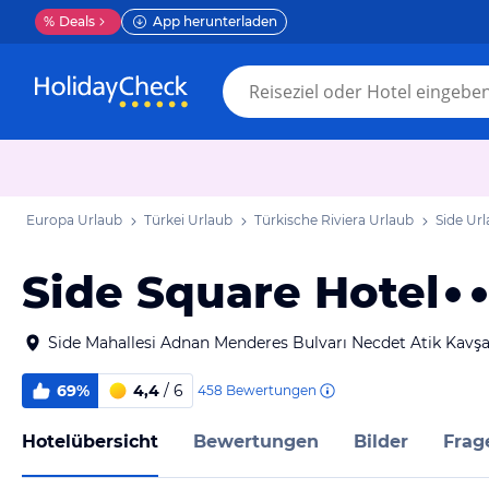
%
Deals
App herunterladen
Europa Urlaub
Türkei Urlaub
Türkische Riviera Urlaub
Side Ur
Side Square Hotel
Side Mahallesi Adnan Menderes Bulvarı Necdet Atik Kavşa
69%
4,4
/ 6
458
Bewertungen
Hotelübersicht
Bewertungen
Bilder
Frag