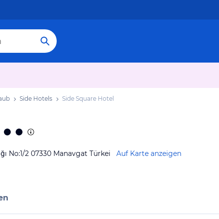
laub
Side Hotels
Side Square Hotel
ğı No:1/2 07330 Manavgat Türkei
Auf Karte anzeigen
en