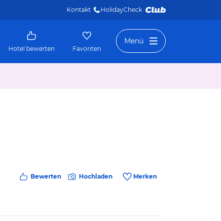
Kontakt
HolidayCheck 
Menü
Hotel bewerten
Favoriten
Bewerten
Hochladen
Merken