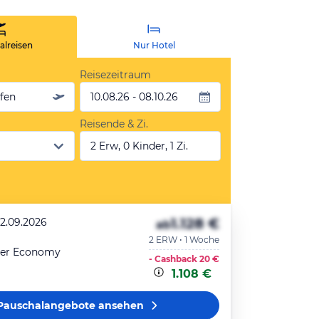
lreisen
Nur Hotel
Reisezeitraum
äfen
10.08.26 - 08.10.26
Reisende & Zi.
2 Erw, 0 Kinder, 1 Zi.
1.128 €
22.09.2026
ab
2 ERW • 1 Woche
er Economy
- Cashback
20 €
1.108 €
Pauschalangebote
ansehen