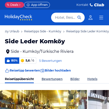
%
Deals
App öffnen
Kontakt
Hotel, Reiseziel
Kumköy Urlaub
Reisetipps Side - Kumköy
Reisetipp Side Leder Komköy
Side Leder Komköy
Side - Kumköy/Türkische Riviera
80%
5,6
/ 6
5 Bewertungen
Reisetipp bewerten
Bilder hochladen
Reisetippübersicht
Bewertungen
Bilder
Hotels