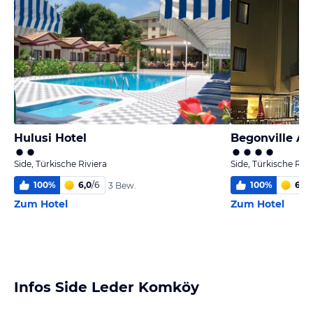
Hulusi Hotel
Begonville Ap
Side, Türkische Riviera
Side, Türkische Rivi
100
%
6,0
/
6
100
%
6,0
/
3 Bew.
Zum Hotel
Zum Hotel
Infos Side Leder Komköy