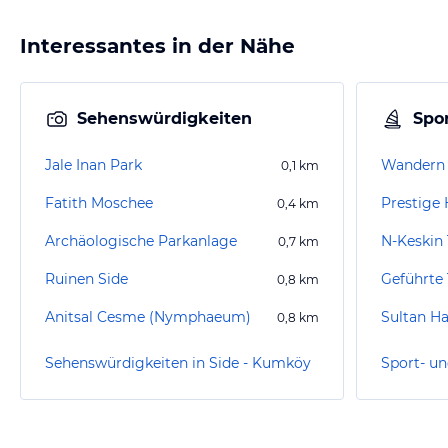
Interessantes in der Nähe
Sehenswürdigkeiten
Spor
Jale Inan Park
Wandern 
0,1
km
Fatith Moschee
Prestig
0,4
km
Archäologische Parkanlage
N-Keskin 
0,7
km
Ruinen Side
0,8
km
Anitsal Cesme (Nymphaeum)
Sultan 
0,8
km
Sehenswürdigkeiten in Side - Kumköy