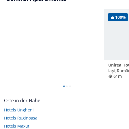
100%
Unirea Ho
Iaşi, Rumä
61m
Orte in der Nähe
Hotels
Ungheni
Hotels
Ruginoasa
Hotels
Maxut