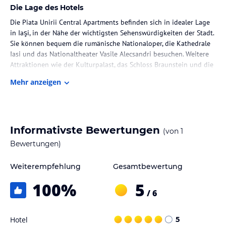
Die Lage des Hotels
Die Piata Unirii Central Apartments befinden sich in idealer Lage
in Iaşi, in der Nähe der wichtigsten Sehenswürdigkeiten der Stadt.
Sie können bequem die rumänische Nationaloper, die Kathedrale
Iasi und das Nationaltheater Vasile Alecsandri besuchen. Weitere
Attraktionen wie der Kulturpalast, das Schloss Braunstein und die
Kathedrale Unserer Lieben Frau von Iași sind ebenfalls in der
Mehr anzeigen
Nähe. Der internationale Flughafen Iași liegt nur 10 km entfernt,
so dass Sie bequem an- und abreisen können.
Zimmer / Unterbringung im Hotel
Informativste Bewertungen
(von
1
Die Piata Unirii Central Apartments bieten komfortable
Unterkünfte mit eigenem Bad, Klimaanlage, Flachbild-TV und
Bewertungen)
Kühlschrank. Einige der Apartments verfügen auch über eine voll
ausgestattete Küche mit Mikrowelle und Kochfeld. Das kostenfreie
Weiterempfehlung
Gesamtbewertung
WLAN sorgt dafür, dass Sie jederzeit mit der Welt verbunden
100
%
5
bleiben können.
/ 6
Gastronomie im Hotel
Hotel
5
Im Aparthotel erwartet Sie ein Restaurant, das Ihnen eine Vielzahl