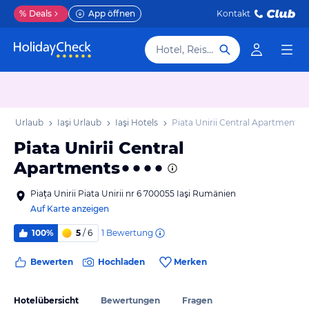
%
Deals
App öffnen
Kontakt
Hotel, Reiseziel
ien Urlaub
Iaşi Urlaub
Iaşi Hotels
Piata Unirii Central Apartments
Piata Unirii Central
Apartments
Piața Unirii Piata Unirii nr 6 700055 Iaşi Rumänien
Auf Karte anzeigen
1
Bewertung
100%
5
/ 6
Bewerten
Hochladen
Merken
Hotelübersicht
Bewertungen
Fragen