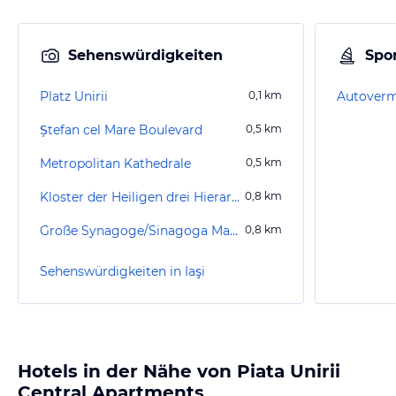
Sehenswürdigkeiten
Spor
Platz Unirii
0,1
km
Autoverm
Ștefan cel Mare Boulevard
0,5
km
Metropolitan Kathedrale
0,5
km
Kloster der Heiligen drei Hierarchen Iasi
0,8
km
Große Synagoge/Sinagoga Mare
0,8
km
Sehenswürdigkeiten in Iaşi
Hotels in der Nähe von Piata Unirii
Central Apartments