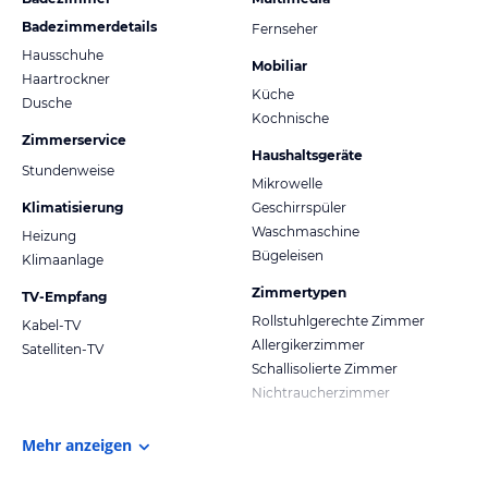
Badezimmerdetails
Fernseher
Hausschuhe
Mobiliar
Haartrockner
Küche
Dusche
Kochnische
Zimmerservice
Haushaltsgeräte
Stundenweise
Mikrowelle
Klimatisierung
Geschirrspüler
Waschmaschine
Heizung
Bügeleisen
Klimaanlage
Zimmertypen
TV-Empfang
Rollstuhlgerechte Zimmer
Kabel-TV
Allergikerzimmer
Satelliten-TV
Schallisolierte Zimmer
Nichtraucherzimmer
Mehr anzeigen