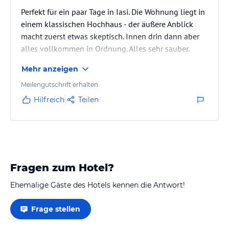
Perfekt für ein paar Tage in Iasi. Die Wohnung liegt in
einem klassischen Hochhaus - der äußere Anblick
macht zuerst etwas skeptisch. Innen drin dann aber
alles vollkommen in Ordnung. Alles sehr sauber.
Direkt in der Stadtmitte gelegen. Cafe und
Mehr anzeigen
Restaurants direkt vor der Haustür.
Meilengutschrift erhalten
Hilfreich
Teilen
Fragen zum Hotel?
Ehemalige Gäste des Hotels kennen die Antwort!
Frage stellen