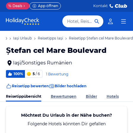
%
Deals
App öffnen
Kontakt
Hotel, Reiseziel
laub
Iaşi Urlaub
Reisetipps Iaşi
Reisetipp Ștefan cel Mare Boulevard
Ștefan cel Mare Boulevard
Iaşi/Sonstiges Rumänien
100%
5
/ 6
1 Bewertung
Reisetipp bewerten
Bilder hochladen
Reisetippübersicht
Bewertungen
Bilder
Hotels
Möchtest Du Urlaub in der Nähe buchen?
Folgende Hotels könnten Dir gefallen