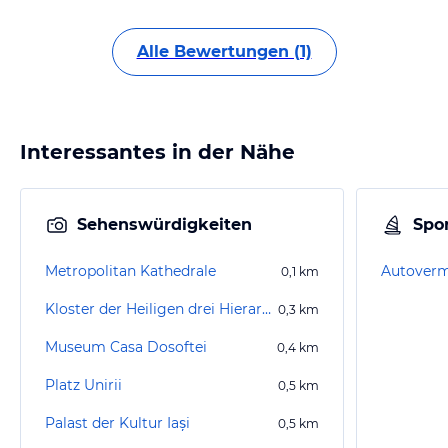
Alle Bewertungen (1)
Interessantes in der Nähe
Sehenswürdigkeiten
Spor
Metropolitan Kathedrale
Autoverm
0,1
km
Kloster der Heiligen drei Hierarchen Iasi
0,3
km
Museum Casa Dosoftei
0,4
km
Platz Unirii
0,5
km
Palast der Kultur Iași
0,5
km