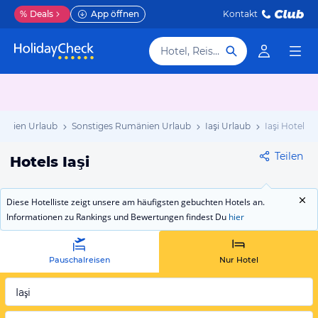
%
Deals
App öffnen
Kontakt
Hotel, Reiseziel
änien Urlaub
Sonstiges Rumänien Urlaub
Iaşi Urlaub
Iaşi Hotels
Teilen
Hotels Iaşi
Diese Hotelliste zeigt unsere am häufigsten gebuchten Hotels an.
Informationen zu Rankings und Bewertungen findest Du
hier
Pauschalreisen
Nur Hotel
Iaşi