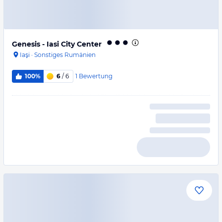
Genesis - Iasi City Center
Iaşi
·
Sonstiges Rumänien
1
Bewertung
100%
6
/ 6