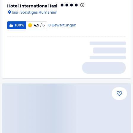
Hotel International Iasi
Iaşi
·
Sonstiges Rumänien
8
Bewertungen
100%
4,9
/ 6