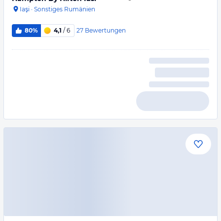
Iaşi
·
Sonstiges Rumänien
27
Bewertungen
80%
4,1
/ 6