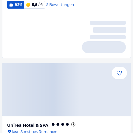
5
Bewertungen
92%
5,8
/ 6
Unirea Hotel & SPA
Iaşi
·
Sonstiges Rumänien