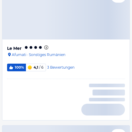
Le Mer
Afumati
·
Sonstiges Rumänien
3
Bewertungen
100%
4,1
/ 6