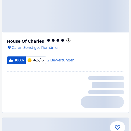
House Of Charles
Carei
·
Sonstiges Rumänien
2
Bewertungen
100%
4,5
/ 6