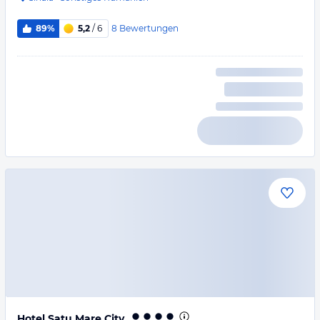
8
Bewertungen
89%
5,2
/ 6
Hotel Satu Mare City