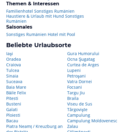
Themen & Interessen
Familienhotel Sonstiges Rumänien
Haustiere & Urlaub mit Hund Sonstiges
Rumänien
Saisonales
Sonstiges Rumänien Hotel mit Pool
Beliebte Urlaubsorte
Iaşi
Gura Humorului
Oradea
Ocna Şugatag
Craiova
Curtea de Arges
Tulcea
Lupeni
Sinaia
Petroşani
Suceava
Vatra Dornei
Baia Mare
Focsani
Băile Felix
Targu Jiu
Pitesti
Braila
Busteni
Viseu de Sus
Galati
Târgovişte
Ploiesti
Campulung
Bacau
Campulung Moldovenesc
Piatra Neamț / Kreuzburg an
Zalau
der Bistritz
Călimăneşti