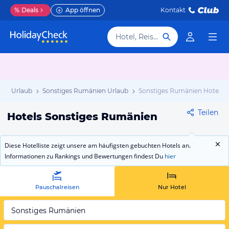
%
Deals
App öffnen
Kontakt
Hotel, Reiseziel
en Urlaub
Sonstiges Rumänien Urlaub
Sonstiges Rumänien Hotels
Teilen
Hotels Sonstiges Rumänien
Diese Hotelliste zeigt unsere am häufigsten gebuchten Hotels an.
Informationen zu Rankings und Bewertungen findest Du
hier
Pauschalreisen
Nur Hotel
Sonstiges Rumänien