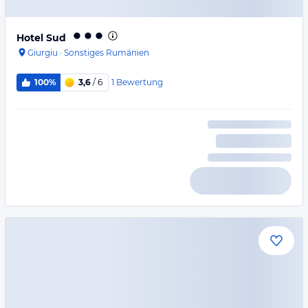
Hotel Sud
Giurgiu
·
Sonstiges Rumänien
1
Bewertung
100%
3,6
/ 6