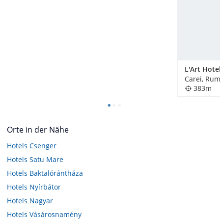
L'Art Hote
Carei, Ru
383m
Orte in der Nähe
Hotels
Csenger
Hotels
Satu Mare
Hotels
Baktalórántháza
Hotels
Nyírbátor
Hotels
Nagyar
Hotels
Vásárosnamény