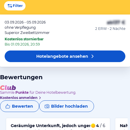
Filter
ab
137 €
03.09.2026 - 05.09.2026
ohne Verpflegung
2 ERW • 2 Nächte
Superior Zweibettzimmer
Kostenlos stornierbar
Bis 01.09.2026, 20:59
Hotelangebote
ansehen
Bewertungen
Sammle
Punkte
für Deine Hotelbewertung.
Kostenlos anmelden
Bewerten
Bilder hochladen
Geräumige Unterkunft, jedoch ungenügende Sauberkei
4
/ 6
Nahe