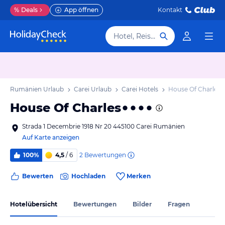
%
Deals
App öffnen
Kontakt
Hotel, Reiseziel
ges Rumänien Urlaub
Carei Urlaub
Carei Hotels
House Of Charles
House Of Charles
Strada 1 Decembrie 1918 Nr 20 445100 Carei Rumänien
Auf Karte anzeigen
2
Bewertungen
100%
4,5
/ 6
Bewerten
Hochladen
Merken
Hotelübersicht
Bewertungen
Bilder
Fragen