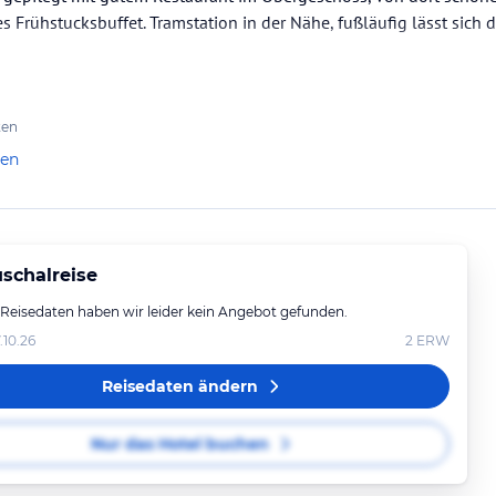
 Frühstucksbuffet. Tramstation in der Nähe, fußläufig lässt sich d
ten
len
schalreise
 Reisedaten haben wir leider kein Angebot gefunden.
.10.26
2
ERW
Reisedaten ändern
Nur das Hotel buchen