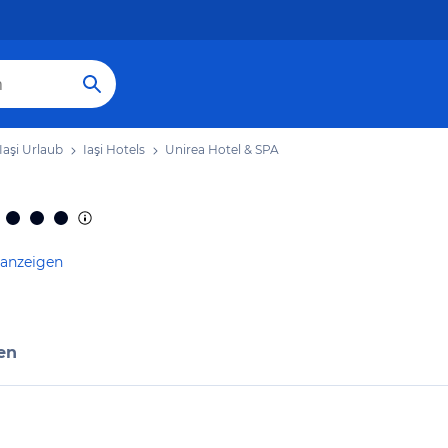
Iaşi Urlaub
Iaşi Hotels
Unirea Hotel & SPA
 anzeigen
en