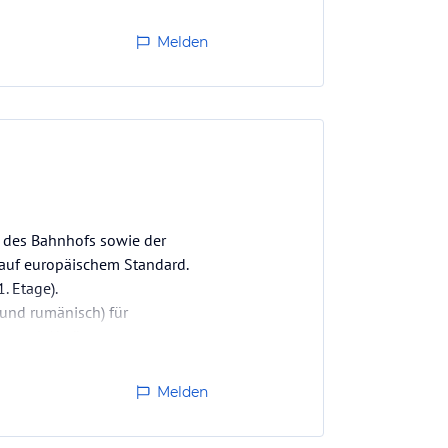
Melden
e des Bahnhofs sowie der
d auf europäischem Standard.
. Etage).
 und rumänisch) für
inental. Abzüge…
Melden