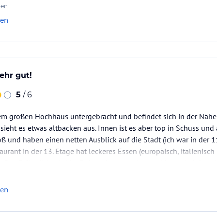
ten
len
ehr gut!
5
/ 6
inem großen Hochhaus untergebracht und befindet sich in der Näh
 sieht es etwas altbacken aus. Innen ist es aber top in Schuss un
ß und haben einen netten Ausblick auf die Stadt (ich war in der 11
urant in der 13. Etage hat leckeres Essen (europäisch, italienisch
 Das Frühstück wird im Erdgeschoss serviert und ist typisch kont
len