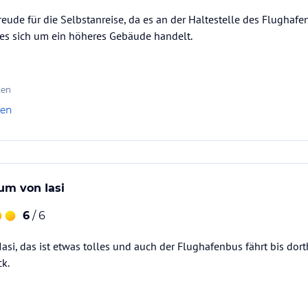
reude für die Selbstanreise, da es an der Haltestelle des Flughafen
a es sich um ein höheres Gebäude handelt.
ten
len
um von Iasi
6
/ 6
Iasi, das ist etwas tolles und auch der Flughafenbus fährt bis dor
k.