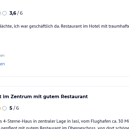
3,6
/ 6
Nächte, ich war geschäftlich da. Restaurant im Hotel mit traumhafte
ten
len
 im Zentrum mit gutem Restaurant
5
/ 6
 4-Sterne-Haus in zentraler Lage in Iasi, vom Flughafen ca. 30 M
 gepflegt mit gutem Restaurant im Obergeschoss, von dort schöner 