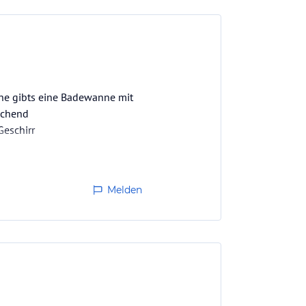
bine gibts eine Badewanne mit
echend
Geschirr
Melden