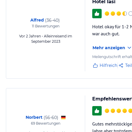
Hotel Iasi
Alfred
(
36-40
)
Hotel okay für 1-2 
11
Bewertungen
war auch gut.
Vor 2 Jahren • Alleinreisend im
September 2023
Mehr anzeigen
Meilengutschrift erhal
Hilfreich
Tei
Empfehlenswert
Norbert
(
56-60
)
Gutes mehrstöckiges
69
Bewertungen
Jahre aber trotzdem