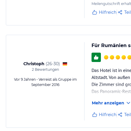
Meilengutschrift erhal
Hilfreich
Tei
Für Rumänien s
Christoph
(
26-30
)
2
Bewertungen
Das Hotel ist in e
Altstadt. Von außen
Vor 9 Jahren • Verreist als Gruppe im
Die Zimmer sind gro
September 2016
Das Panoramic-Resta
angemessene Preise.
Mehr anzeigen
Hilfreich
Tei