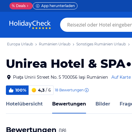
%
Deals
App herunterladen
Europa Urlaub
Rumänien Urlaub
Sonstiges Rumänien Urlaub
Unirea Hotel & SPA
Piaţa Unirii Street No. 5 700056 Iaşi Rumänien
Auf Karte
100%
4,3
/ 6
18
Bewertungen
Hotelübersicht
Bewertungen
Bilder
Frag
Bewertungen
(
18
)