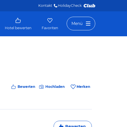
Kontakt
HolidayCheck 
Menü
Hotel bewerten
Favoriten
Bewerten
Hochladen
Merken
Bewerten