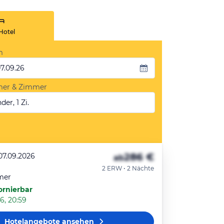
Hotel
m
07.09.26
mer & Zimmer
der, 1 Zi.
286 €
07.09.2026
ab
2 ERW • 2 Nächte
mer
ornierbar
6, 20:59
Hotelangebote
ansehen