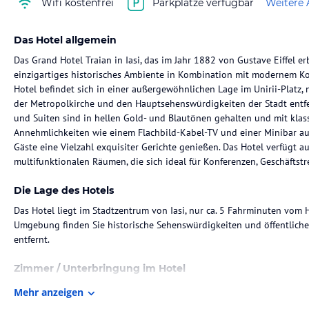
Wifi kostenfrei
Parkplätze verfügbar
Weitere 
Das Hotel allgemein
Das Grand Hotel Traian in Iasi, das im Jahr 1882 von Gustave Eiffel e
einzigartiges historisches Ambiente in Kombination mit modernem Ko
Hotel befindet sich in einer außergewöhnlichen Lage im Unirii-Platz
der Metropolkirche und den Hauptsehenswürdigkeiten der Stadt entf
und Suiten sind in hellen Gold- und Blautönen gehalten und mit kl
Annehmlichkeiten wie einem Flachbild-Kabel-TV und einer Minibar au
Gäste eine Vielzahl exquisiter Gerichte genießen. Das Hotel verfügt 
multifunktionalen Räumen, die sich ideal für Konferenzen, Geschäftstr
Die Lage des Hotels
Das Hotel liegt im Stadtzentrum von Iasi, nur ca. 5 Fahrminuten vom 
Umgebung finden Sie historische Sehenswürdigkeiten und öffentliche 
entfernt.
Zimmer / Unterbringung im Hotel
Das Hotel verfügt über 138 Zimmer, die mit modernen Annehmlichkeite
Mehr anzeigen
Minibar, einem TV-Gerät und kostenfreiem WLAN ausgestattet sind. E