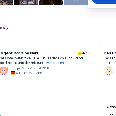
den
Es geht noch besser!
4
/ 6
Das Ho
Das Hotel bietet zwei Teile, Ein Teil der sich auch Grand
Der Lac
Hotel nennt und der mit fünf…
weiterlesen
die rum
Jürgen
71+
•
August 2018
Aus Deutschland
Gesa
< 50