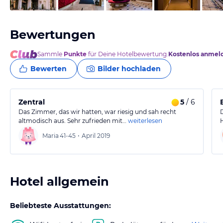
Bewertungen
Sammle
Punkte
für Deine Hotelbewertung.
Kostenlos anmel
Bewerten
Bilder hochladen
Zentral
5
/ 6
Das Zimmer, das wir hatten, war riesig und sah recht
altmodisch aus. Sehr zufrieden mit…
weiterlesen
Maria
41-45
•
April 2019
Hotel allgemein
Beliebteste Ausstattungen: