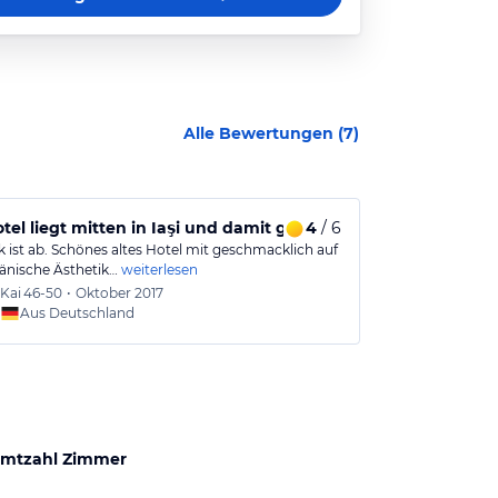
Alle Bewertungen (
7
)
tel liegt mitten in Iaşi und damit günstig
4
/ 6
Ausflug in 
k ist ab. Schönes altes Hotel mit geschmacklich auf
Das Hotel ist 
änische Ästhetik…
weiterlesen
trotzdem viel 
Kai
46-50
•
Oktober 2017
Carste
Aus Deutschland
Aus
mtzahl Zimmer