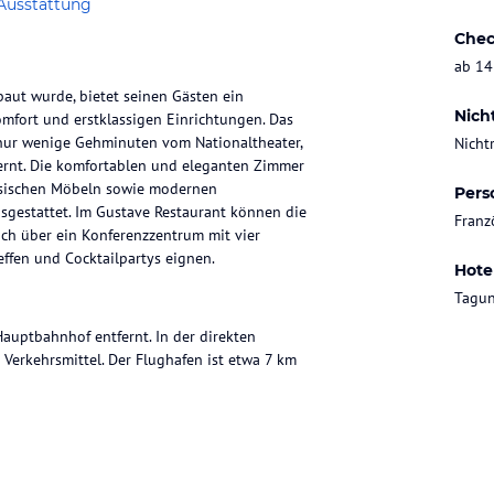
Ausstattung
Chec
ab 14
rbaut wurde, bietet seinen Gästen ein
Nich
mfort und erstklassigen Einrichtungen. Das
, nur wenige Gehminuten vom Nationaltheater,
Nicht
ernt. Die komfortablen und eleganten Zimmer
assischen Möbeln sowie modernen
Pers
sgestattet. Im Gustave Restaurant können die
Franz
auch über ein Konferenzzentrum mit vier
effen und Cocktailpartys eignen.
Hote
Tagun
Hauptbahnhof entfernt. In der direkten
Verkehrsmittel. Der Flughafen ist etwa 7 km
n wie Klimaanlage, Heizung, einem Safe, einer
inige Zimmer verfügen über einen Balkon oder