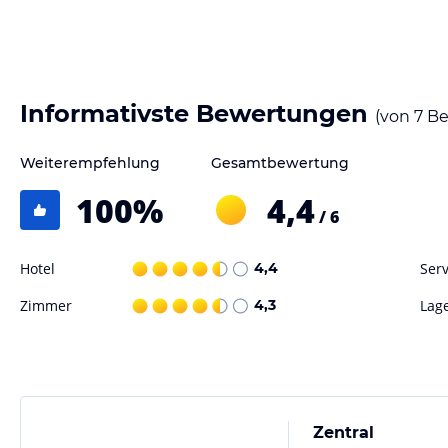
eine Terrasse. Es gibt auch rollstuhlgerechte Zimmer und Familienzim
Gastronomie im Hotel
Das Hotel bietet ein Restaurant, einen Speiseraum und eine Bar, in d
genießen können. Es wird eine Auswahl an kontinentalen Frühstücks
Informativste Bewertungen
(von
7
Be
Mittag- und Abendessen à la carte serviert werden. Spezielle Ernähru
Gerichte werden ebenfalls berücksichtigt.
Weiterempfehlung
Gesamtbewertung
Sport und Unterhaltung
100
%
4,4
/ 6
Das Hotel bietet verschiedene Möglichkeiten zur Freizeitgestaltung. 
schöne Wetter zu genießen. Es gibt auch ein Solarium, ein Fitnesss
gegen Gebühr.
Hotel
4,4
Serv
Zimmer
4,3
Lag
Hinweis:
Verfasst von HolidayCheck mit Hilfe von KI. Alle Angaben 
verbindlichen
Angebotsdetails
des jeweiligen Veranstalters.
Zentral