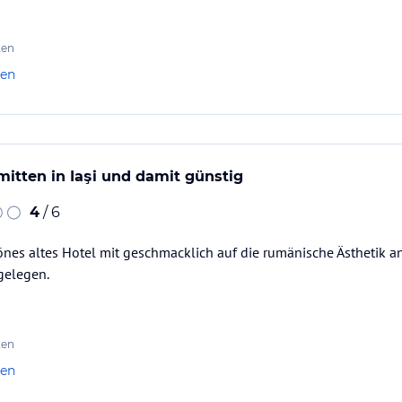
ten
len
 mitten in Iaşi und damit günstig
4
/ 6
hönes altes Hotel mit geschmacklich auf die rumänische Ästhetik 
 gelegen.
ten
len