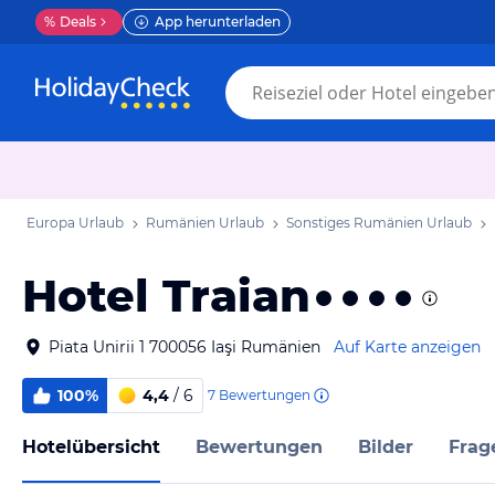
%
Deals
App herunterladen
Europa Urlaub
Rumänien Urlaub
Sonstiges Rumänien Urlaub
Hotel Traian
Piata Unirii 1 700056 Iaşi Rumänien
Auf Karte anzeigen
100%
4,4
/ 6
7
Bewertungen
Hotelübersicht
Bewertungen
Bilder
Frag