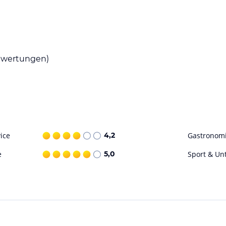
mer für Gäste mit Kindern.
enen die Gäste köstliche Speisen und Getränke
buffets angeboten. Auf Wunsch können auch
wertungen)
ngsbedürfnisse wie glutenfreie und vegetarische
Gäste können die Terrasse nutzen, um das
tudio, eine Sauna und Massageanwendungen
ice
4,2
Gastronom
e
5,0
Sport & Un
ohne Gewähr. Bitte lies vor der Buchung die