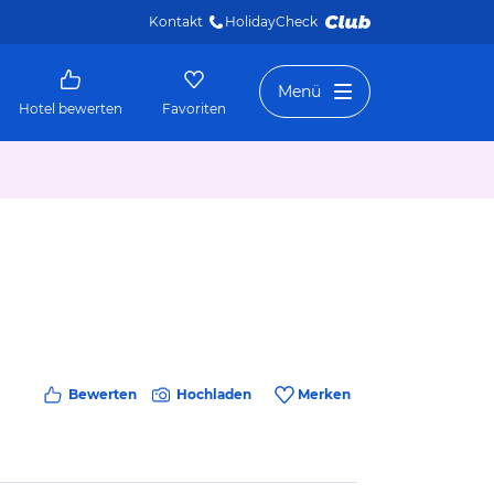
Kontakt
HolidayCheck 
Menü
Hotel bewerten
Favoriten
Bewerten
Hochladen
Merken