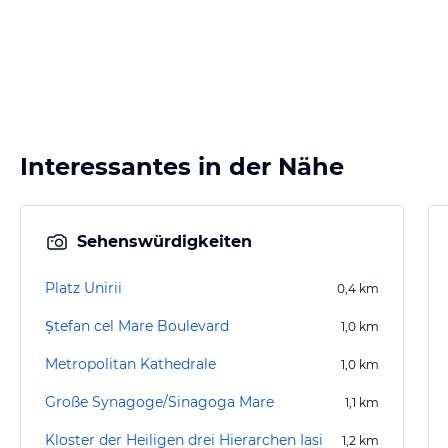
Interessantes in der Nähe
Sehenswürdigkeiten
Platz Unirii
0,4
km
Ștefan cel Mare Boulevard
1,0
km
Metropolitan Kathedrale
1,0
km
Große Synagoge/Sinagoga Mare
1,1
km
Kloster der Heiligen drei Hierarchen Iasi
1,2
km