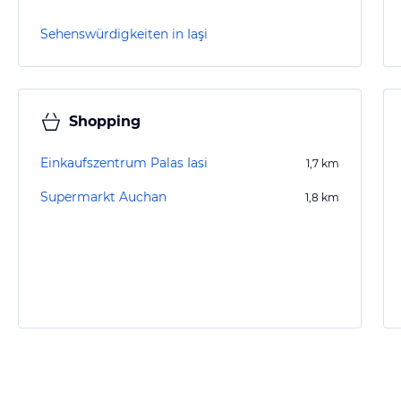
Sehenswürdigkeiten in Iaşi
Shopping
Einkaufszentrum Palas Iasi
1,7
km
Supermarkt Auchan
1,8
km