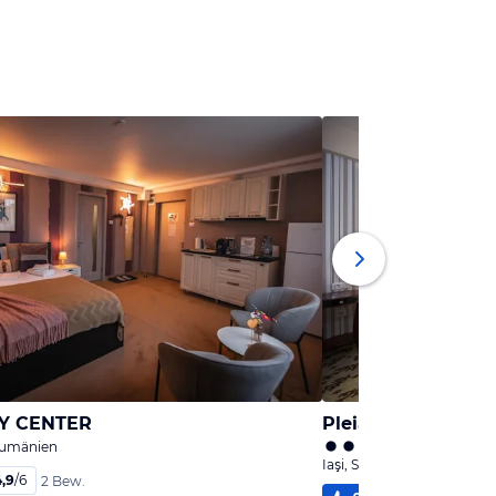
Y CENTER
Pleiada Boutique 
 Rumänien
Iaşi, Sonstiges Rumänien
4,9
/
6
2 Bew.