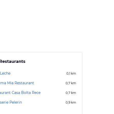
Restaurants
 Leche
0,1
km
a Mia Restaurant
0,7
km
aurant Casa Bolta Rece
0,7
km
serie Pelerin
0,9
km