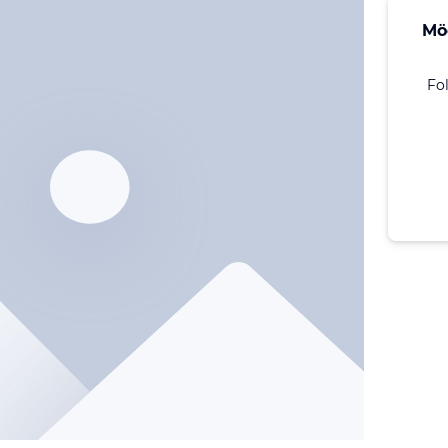
Mö
Fo