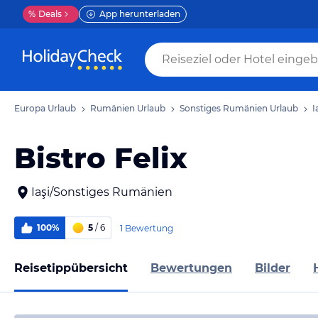
%
Deals
App herunterladen
Europa Urlaub
Rumänien Urlaub
Sonstiges Rumänien Urlaub
I
Bistro Felix
Iaşi/Sonstiges Rumänien
100%
5
/ 6
1 Bewertung
Reisetippübersicht
Bewertungen
Bilder