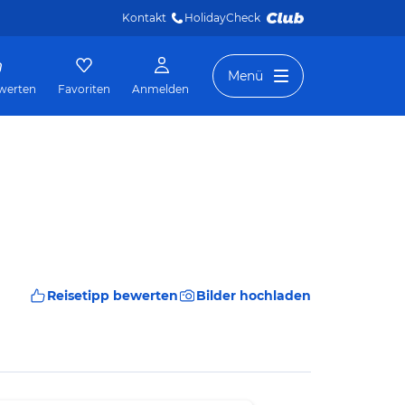
Kontakt
HolidayCheck 
Menü
werten
Favoriten
Anmelden
Reisetipp bewerten
Bilder hochladen