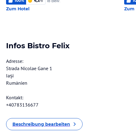
100
%
4,3
/
6
1
18 Bew.
Zum Hotel
Zum 
Infos Bistro Felix
Adresse:
Strada Nicolae Gane 1
Iași
Rumänien
Kontakt:
+40783136677
Beschreibung bearbeiten