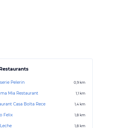
Restaurants
serie Pelerin
0,9
km
a Mia Restaurant
1,1
km
aurant Casa Bolta Rece
1,4
km
o Felix
1,8
km
 Leche
1,8
km