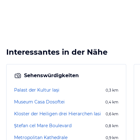
Interessantes in der Nähe
Sehenswürdigkeiten
Palast der Kultur Iași
0,3
km
Museum Casa Dosoftei
0,4
km
Kloster der Heiligen drei Hierarchen Iasi
0,6
km
Ștefan cel Mare Boulevard
0,8
km
Metropolitan Kathedrale
0,9
km