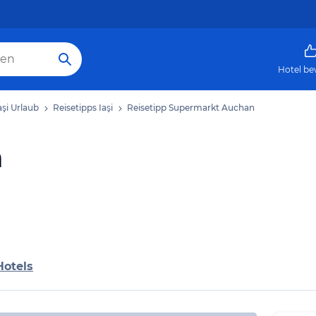
Hotel be
aşi Urlaub
Reisetipps Iaşi
Reisetipp Supermarkt Auchan
n
Hotels