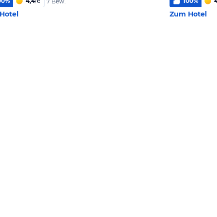
00
%
4,4
/
6
100
%
4
7 Bew.
Hotel
Zum Hotel