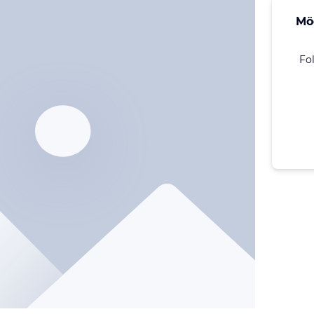
Mö
Fo