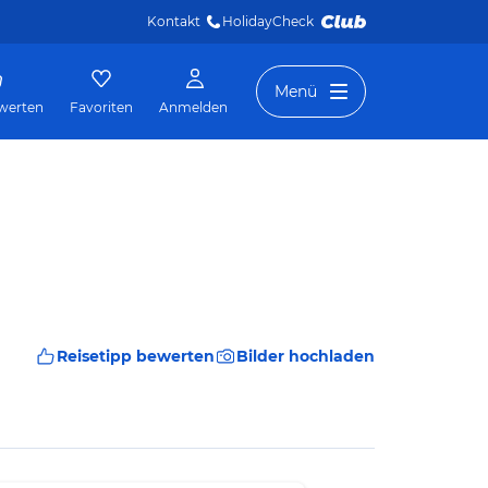
Kontakt
HolidayCheck 
Menü
werten
Favoriten
Anmelden
Reisetipp bewerten
Bilder hochladen