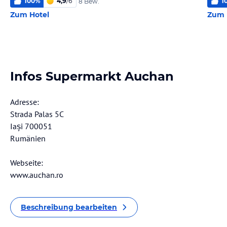
100
%
4,9
/
6
1
8 Bew.
Zum Hotel
Zum 
Infos Supermarkt Auchan
Adresse:
Strada Palas 5C
Iași 700051
Rumänien
Webseite:
www.auchan.ro
Beschreibung bearbeiten