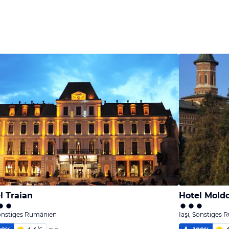
l Traian
Hotel Mold
Sonstiges Rumänien
Iaşi, Sonstiges