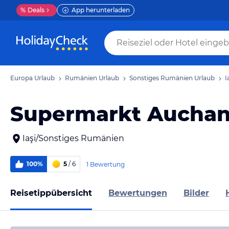
%
Deals
App herunterladen
Europa Urlaub
Rumänien Urlaub
Sonstiges Rumänien Urlaub
I
Supermarkt Aucha
Iaşi/Sonstiges Rumänien
100%
5
/ 6
1 Bewertung
Reisetippübersicht
Bewertungen
Bilder