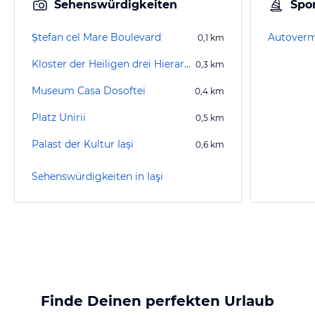
Sehenswürdigkeiten
Spor
Ștefan cel Mare Boulevard
Autoverm
0,1
km
Kloster der Heiligen drei Hierarchen Iasi
0,3
km
Museum Casa Dosoftei
0,4
km
Platz Unirii
0,5
km
Palast der Kultur Iași
0,6
km
Sehenswürdigkeiten in Iaşi
Finde Deinen perfekten Urlaub