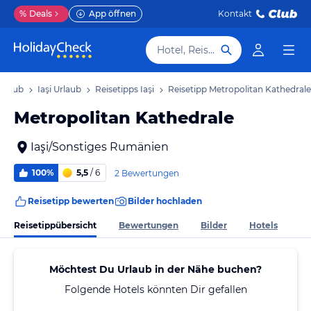
%
Deals
App öffnen
Kontakt
Hotel, Reiseziel
Urlaub
Iaşi Urlaub
Reisetipps Iaşi
Reisetipp Metropolitan Kathedrale
Metropolitan Kathedrale
Iaşi/Sonstiges Rumänien
100%
5,5
/ 6
2 Bewertungen
Reisetipp bewerten
Bilder hochladen
Reisetippübersicht
Bewertungen
Bilder
Hotels
Möchtest Du Urlaub in der Nähe buchen?
Folgende Hotels könnten Dir gefallen