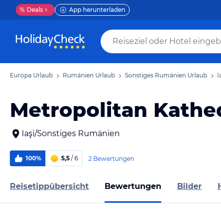
%
Deals
App herunterladen
Europa Urlaub
Rumänien Urlaub
Sonstiges Rumänien Urlaub
I
Metropolitan Kathe
Iaşi/Sonstiges Rumänien
100%
5,5
/ 6
2 Bewertungen
Reisetippübersicht
Bewertungen
Bilder