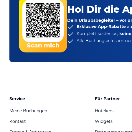
Hol Dir die A
Dein Urlaubsbegleiter – vor 
Exklusive App-Rabatte
au
Komplett kostenlos,
kein
Alle Buchungsinfos immer 
Scan mich
Service
Für Partner
Meine Buchungen
Hoteliers
Kontakt
Widgets