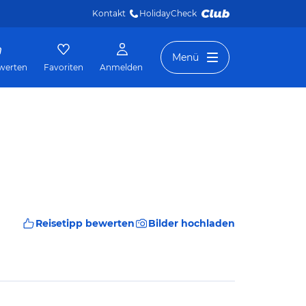
Kontakt
HolidayCheck 
Menü
werten
Favoriten
Anmelden
Reisetipp bewerten
Bilder hochladen