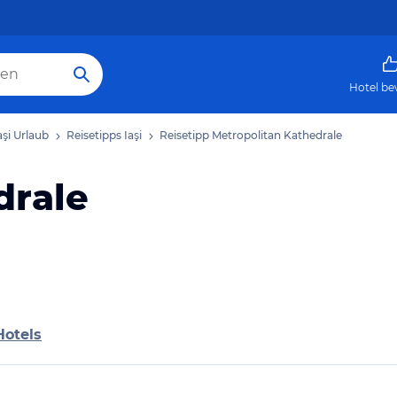
Hotel be
aşi Urlaub
Reisetipps Iaşi
Reisetipp Metropolitan Kathedrale
drale
Hotels