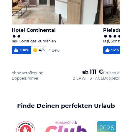
Hotel Continental
Pleiada Bou
Iaşi, Sonstiges Rumänien
Iaşi, Sonstiges
100
%
4
/
6
92
%
5,
4 Bew.
111 €
ab
ohne Verpflegung
Frühstück
Doppelzimmer
2 ERW. • 3 TAGE
Doppelzimmer
Finde Deinen perfekten Urlaub