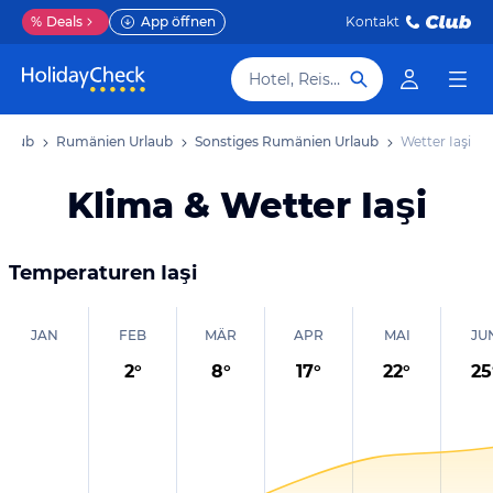
%
Deals
App öffnen
Kontakt
Hotel, Reiseziel
rlaub
Rumänien Urlaub
Sonstiges Rumänien Urlaub
Wetter Iaşi
Klima & Wetter Iaşi
Temperaturen
Iaşi
JAN
FEB
MÄR
APR
MAI
JU
2
°
8
°
17
°
22
°
25