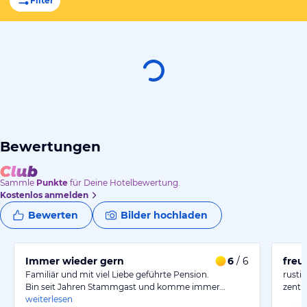
Filter
Bewertungen
Sammle
Punkte
für Deine Hotelbewertung.
Kostenlos anmelden
Bewerten
Bilder hochladen
Immer wieder gern
6
/ 6
freu
Familiär und mit viel Liebe geführte Pension.
rusti
Bin seit Jahren Stammgast und komme immer…
zentr
weiterlesen