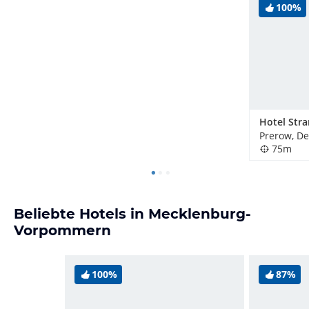
100%
Hotel Str
Prerow, D
75m
Beliebte Hotels in Mecklenburg-
Vorpommern
100%
87%