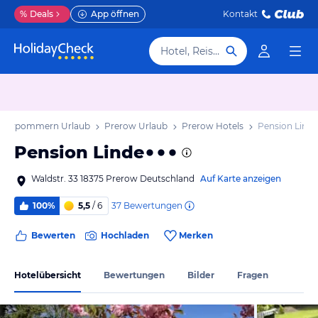
%
Deals
App öffnen
Kontakt
Hotel, Reiseziel
-Vorpommern Urlaub
Prerow Urlaub
Prerow Hotels
Pension Linde
Pension Linde
Waldstr. 33 18375 Prerow Deutschland
Auf Karte anzeigen
37
Bewertungen
100%
5,5
/ 6
Bewerten
Hochladen
Merken
Hotelübersicht
Bewertungen
Bilder
Fragen