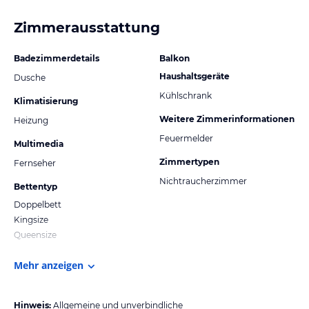
Zimmerausstattung
Badezimmerdetails
Balkon
Haushaltsgeräte
Dusche
Kühlschrank
Klimatisierung
Weitere Zimmerinformationen
Heizung
Feuermelder
Multimedia
Zimmertypen
Fernseher
Nichtraucherzimmer
Bettentyp
Doppelbett
Kingsize
Queensize
Mehr anzeigen
Hinweis:
Allgemeine und unverbindliche