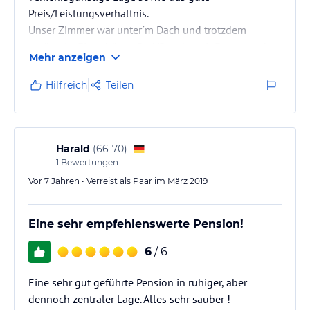
Preis/Leistungsverhältnis.
Unser Zimmer war unter´m Dach und trotzdem
geräumig. Ein schönes Bad/Dusche mit Fenster gab
Mehr anzeigen
es ebenfalls.
Im Zimmer sogar Kaffeemaschine und Kühlschrank -
Hilfreich
Teilen
sehr schön!
Die Mitarbeiter sind sehr freundlich und trotz Corona
gab es keine Hindernisse, eine angenehme Zeit zu
verleben.
Harald
(
66-70
)
Das Frühstücks-Büfett ist ausgezeichnet bestückt, so
1
Bewertungen
kann man prima in den Tag starten.
Vor 7 Jahren • Verreist als Paar im März 2019
Ein dickes Lob an die Betreiber, wir kommen…
Eine sehr empfehlenswerte Pension!
6
/ 6
Eine sehr gut geführte Pension in ruhiger, aber
dennoch zentraler Lage. Alles sehr sauber !