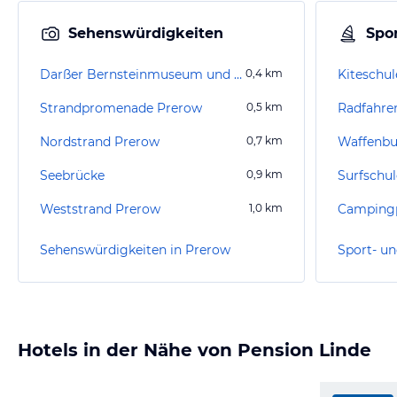
Sehenswürdigkeiten
Spor
Darßer Bernsteinmuseum und Heimatgalerie Prerow
0,4
km
Kiteschul
Strandpromenade Prerow
0,5
km
Radfahre
Nordstrand Prerow
0,7
km
Waffenb
Seebrücke
0,9
km
Surfschul
Weststrand Prerow
1,0
km
Campingp
Sehenswürdigkeiten in Prerow
Sport- un
Hotels in der Nähe von Pension Linde